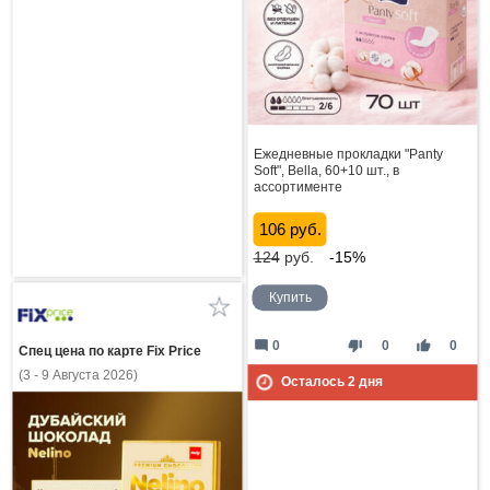
Ежедневные прокладки "Panty
Soft", Bella, 60+10 шт., в
ассортименте
106 руб.
124
руб.
-15%
Купить
mode_comment
thumb_down
thumb_up
0
0
0
Спец цена по карте Fix Price
(3 - 9 Августа 2026)
Осталось
2
дня