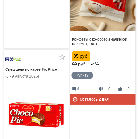
Конфеты с кокосовой начинкой,
Konfesta, 180 г
95 руб.
99
руб.
-4%
Спец цена по карте Fix Price
Купить
(3 - 9 Августа 2026)
mode_comment
thumb_down
thumb_up
0
0
0
Осталось
2
дня