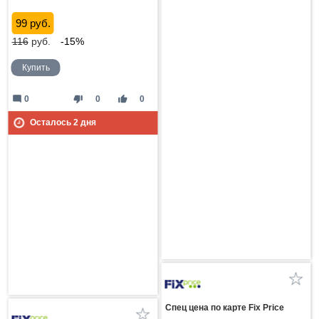
99 руб.
116
руб.
-15%
Купить
mode_comment
thumb_down
thumb_up
0
0
0
Осталось
2
дня
Спец цена по карте Fix Price