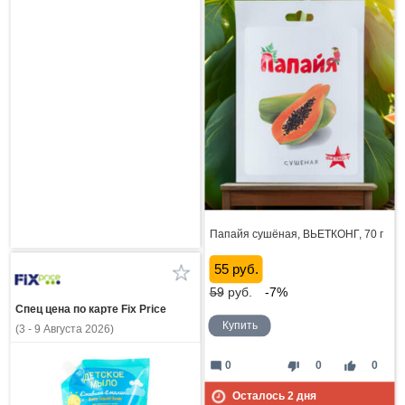
Папайя сушёная, ВЬЕТКОНГ, 70 г
55 руб.
59
руб.
-7%
Спец цена по карте Fix Price
Купить
(3 - 9 Августа 2026)
mode_comment
thumb_down
thumb_up
0
0
0
Осталось
2
дня