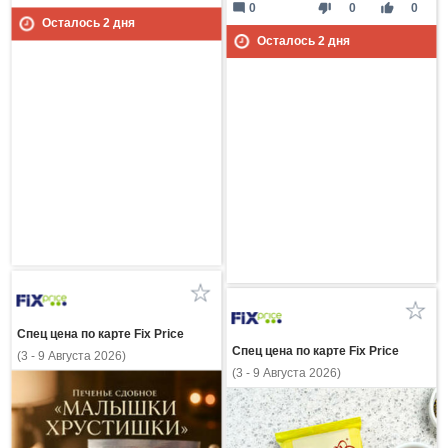
mode_comment
thumb_down
thumb_up
0
0
0
Осталось
2
дня
Осталось
2
дня
Спец цена по карте Fix Price
Спец цена по карте Fix Price
(3 - 9 Августа 2026)
(3 - 9 Августа 2026)