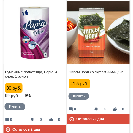
Бумажные полотенца, Papia, 4
Чипсы нори со вкусом кимчи, 5 г
слоя, 1 рулон
41.5 руб.
90 руб.
99
руб.
-9%
Купить
Купить
mode_comment
thumb_down
thumb_up
0
0
0
Осталось
2
дня
mode_comment
thumb_down
thumb_up
0
0
0
Осталось
2
дня