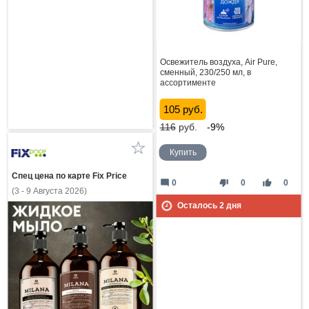
Освежитель воздуха, Air Pure,
сменный, 230/250 мл, в
ассортименте
105 руб.
116
руб.
-9%
Купить
Спец цена по карте Fix Price
mode_comment
thumb_down
thumb_up
0
0
0
(3 - 9 Августа 2026)
Осталось
2
дня