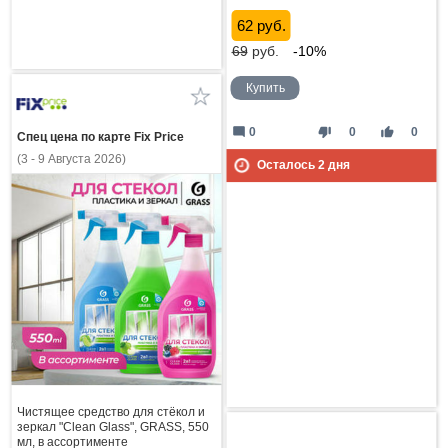
62 руб.
69
руб.
-10%
Купить
mode_comment
thumb_down
thumb_up
0
0
0
Спец цена по карте Fix Price
(3 - 9 Августа 2026)
Осталось
2
дня
Чистящее средство для стёкол и
зеркал "Clean Glass", GRASS, 550
мл, в ассортименте