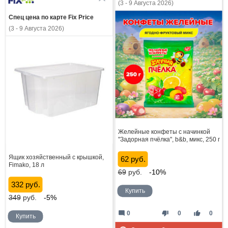
(3 - 9 Августа 2026)
Спец цена по карте Fix Price
(3 - 9 Августа 2026)
Желейные конфеты с начинкой
"Задорная пчёлка", b&b, микс, 250 г
Ящик хозяйственный с крышкой,
62 руб.
Fimako, 18 л
69
руб.
-10%
332 руб.
Купить
349
руб.
-5%
mode_comment
thumb_down
thumb_up
0
0
0
Купить