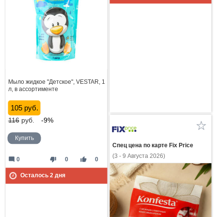
Мыло жидкое "Детское", VESTAR, 1
л, в ассортименте
105 руб.
116
руб.
-9%
Купить
Спец цена по карте Fix Price
(3 - 9 Августа 2026)
mode_comment
thumb_down
thumb_up
0
0
0
Осталось
2
дня