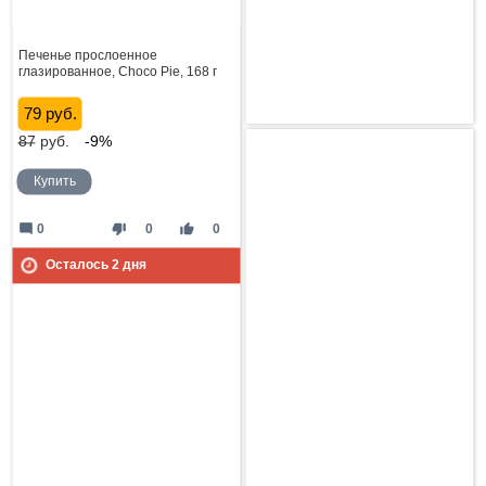
Печенье прослоенное
глазированное, Choco Pie, 168 г
79 руб.
87
руб.
-9%
Купить
mode_comment
thumb_down
thumb_up
0
0
0
Осталось
2
дня