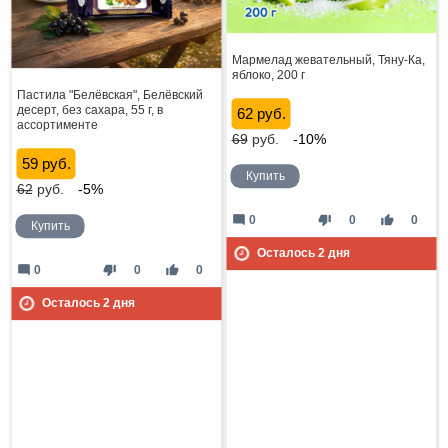
Мармелад жевательный, Тяну-Ка,
яблоко, 200 г
Пастила "Белёвская", Белёвский
десерт, без сахара, 55 г, в
62 руб.
ассортименте
69
руб.
-10%
59 руб.
Купить
62
руб.
-5%
mode_comment
thumb_down
thumb_up
0
0
0
Купить
Осталось
2
дня
mode_comment
thumb_down
thumb_up
0
0
0
Осталось
2
дня