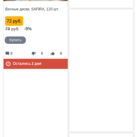
Ватные диски, SAFIRA, 120 шт.
72 руб.
79
руб.
-9%
Купить
mode_comment
thumb_down
thumb_up
0
0
0
Осталось
2
дня