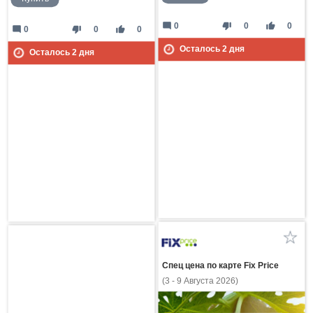
mode_comment
thumb_down
thumb_up
0
0
0
mode_comment
thumb_down
thumb_up
0
0
0
Осталось
2
дня
Осталось
2
дня
Спец цена по карте Fix Price
(3 - 9 Августа 2026)