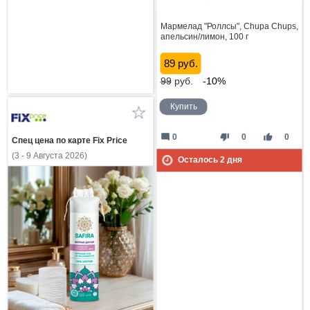
Мармелад "Роллсы", Chupa Chups,
апельсин/лимон, 100 г
89 руб.
99
руб.
-10%
Купить
mode_comment
thumb_down
thumb_up
0
0
0
Спец цена по карте Fix Price
(3 - 9 Августа 2026)
Осталось
2
дня