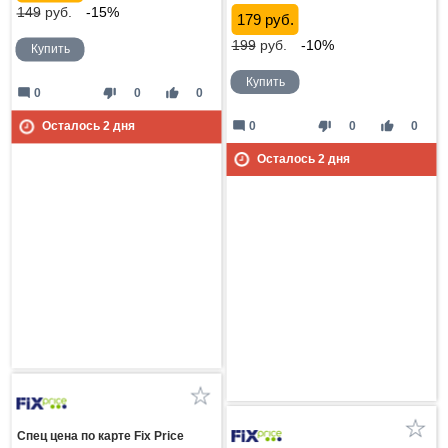
149
руб.
-15%
179 руб.
199
руб.
-10%
Купить
Купить
mode_comment
thumb_down
thumb_up
0
0
0
mode_comment
thumb_down
thumb_up
0
0
0
Осталось
2
дня
Осталось
2
дня
Спец цена по карте Fix Price