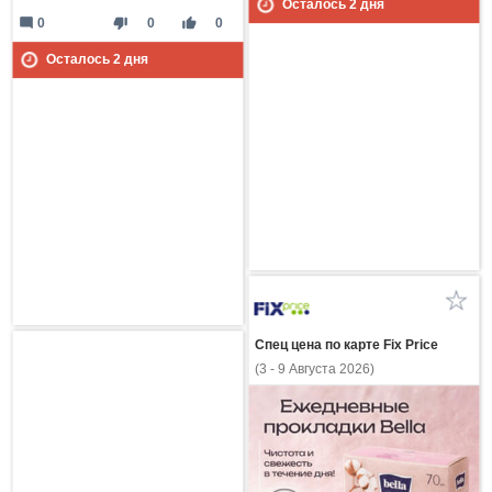
Осталось
2
дня
mode_comment
thumb_down
thumb_up
0
0
0
Осталось
2
дня
Спец цена по карте Fix Price
(3 - 9 Августа 2026)