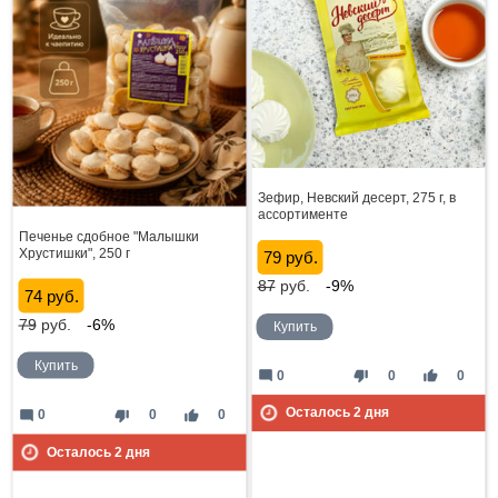
Зефир, Невский десерт, 275 г, в
ассортименте
Печенье сдобное "Малышки
Хрустишки", 250 г
79 руб.
87
руб.
-9%
74 руб.
79
руб.
-6%
Купить
Купить
mode_comment
thumb_down
thumb_up
0
0
0
Осталось
2
дня
mode_comment
thumb_down
thumb_up
0
0
0
Осталось
2
дня