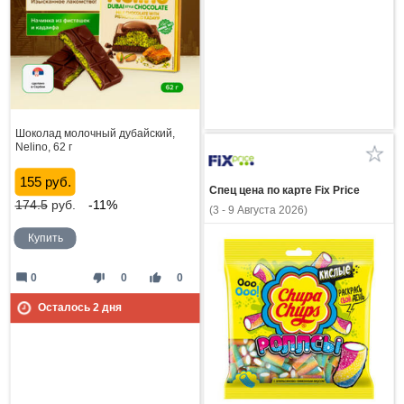
Шоколад молочный дубайский,
Nelino, 62 г
155 руб.
Спец цена по карте Fix Price
174.5
руб.
-11%
(3 - 9 Августа 2026)
Купить
mode_comment
thumb_down
thumb_up
0
0
0
Осталось
2
дня