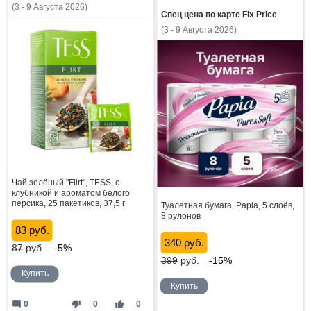
(3 - 9 Августа 2026)
Спец цена по карте Fix Price
(3 - 9 Августа 2026)
Чай зелёный "Flirt", TESS, с
клубникой и ароматом белого
персика, 25 пакетиков, 37,5 г
Туалетная бумага, Papia, 5 слоёв,
8 рулонов
83 руб.
340 руб.
87
руб.
-5%
399
руб.
-15%
Купить
Купить
mode_comment
thumb_down
thumb_up
0
0
0