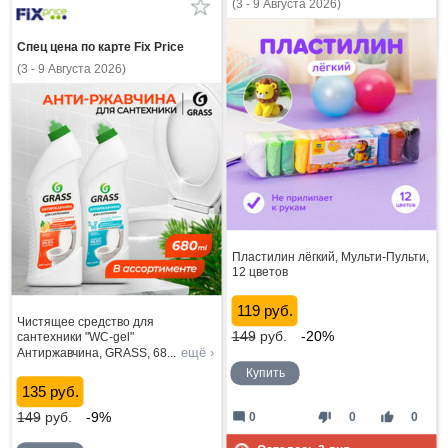
(3 - 9 Августа 2026)
Спец цена по карте Fix Price
(3 - 9 Августа 2026)
Пластилин лёгкий, Мульти-Пульти,
12 цветов
119 руб.
Чистящее средство для
149
руб.
-20%
сантехники "WC-gel"
ещё ›
Антиржавчина, GRASS, 68
...
Купить
135 руб.
149
руб.
-9%
mode_comment
thumb_down
thumb_up
0
0
0