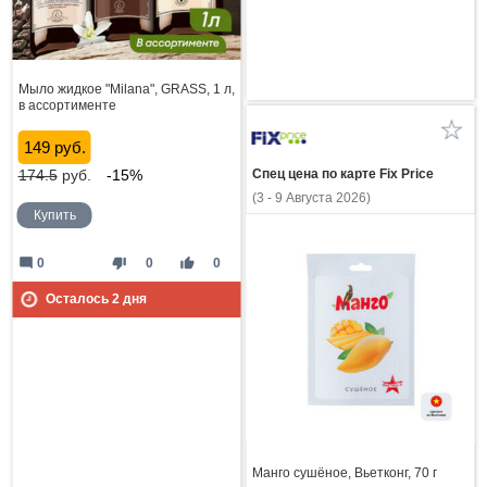
Мыло жидкое "Milana", GRASS, 1 л,
в ассортименте
149 руб.
174.5
руб.
-15%
Спец цена по карте Fix Price
(3 - 9 Августа 2026)
Купить
mode_comment
thumb_down
thumb_up
0
0
0
Осталось
2
дня
Манго сушёное, Вьетконг, 70 г