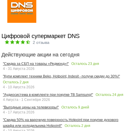
Цифровой супермаркет DNS
2
отзыва
Действующие акции на сегодня
Осталось
23
дня
"Скидка за СБП на товары «Редмонд»!"
4 - 31 Августа 2026
"Купи комплект техники Beko, Hotpoint, Indesit - получи скидку до 30%!"
Осталось
2
дня
4 - 10 Августа 2026
Осталось
24
дня
"Аудиосистема в комплекте при покупке ТВ Samsung!"
4 Августа - 1 Сентября 2026
Осталось
9
дней
"Выгодные цены на телевизоры!"
4 - 17 Августа 2026
"Скидка 50% на варочную поверхность Hotpoint при покупке духового
Осталось
2
дня
шкафа или холодильника Hotpoint!"
4 - 10 Августа 2026