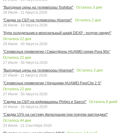
Осталось
3
дня
"Выгодные цены на телевизоры Toshiba!"
28 Июля - 11 Августа 2026
Осталось
2
дня
"Скидка за СБП на телевизоры Hisense!"
28 Июля - 10 Августа 2026
"Купи холодильник и морозильный шкаф DEXP - получи скидку!"
Осталось
22
дня
28 Июля - 30 Августа 2026
"Сервисные привилегии | Смартфоны HUAWEI серии Pura 90s"
Осталось
22
дня
27 Июля - 30 Августа 2026
Осталось
3
дня
"Выгодные цены на телевизоры Hisense!"
27 Июля - 11 Августа 2026
"Сервисные привилегии | Наушники HUAWEI FreeClip 2 S"
Осталось
22
дня
27 Июля - 30 Августа 2026
Осталось
8
дней
"Скидка за СБП на кофемашины Philips и Saeco!"
24 Июля - 16 Августа 2026
"Скидка 15% на систему фильтрации при покупке картриджа!"
Осталось
44
дня
24 Июля - 21 Сентября 2026