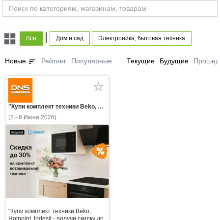
|
Все
Дом и сад
Электроника, бытовая техника
sort
Новые
Рейтинг
Популярные
Текущие
Будущие
Прошед
"Купи комплект техники Beko, Hotpoint, Indesit - получи скидку до 30%!"
(2 - 8 Июня 2026)
"Купи комплект техники Beko,
Hotpoint, Indesit - получи скидку до