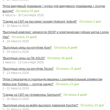
"Купи вакуумный упаковщик + рулон для вакуумного упаковщика = получи
Осталось
53
дня
выгоду!"
4 Августа - 30 Сентября 2026
Осталось
2
дня
"Скидка за СБП на бытовую технику Hotpoint, Indesit!"
4 - 10 Августа 2026
"Выгодный комплект: ирригатор DEXP и электрическая зубная щетка Longa
Осталось
10
дней
Vita!"
4 - 18 Августа 2026
Осталось
8
дней
"Выгодные цены на ноутбуки Acer!"
3 - 16 Августа 2026
Осталось
36
дней
"Выгодные цены на ПК ASUS!"
3 Августа - 13 Сентября 2026
Осталось
15
дней
"Выгодные цены на ноутбуки Tecno!"
3 - 23 Августа 2026
"Купи стиральную и сушильную машины с соединительным элементом
Осталось
23
дня
Midea или Toshiba — получи скидку!"
1 - 31 Августа 2026
Осталось
8
дней
"Скидка за СБП на телевизоры Samsung!"
1 - 16 Августа 2026
Осталось
23
дня
"Выгодная цена на мойку высокого давления Karcher!"
1 - 31 Августа 2026