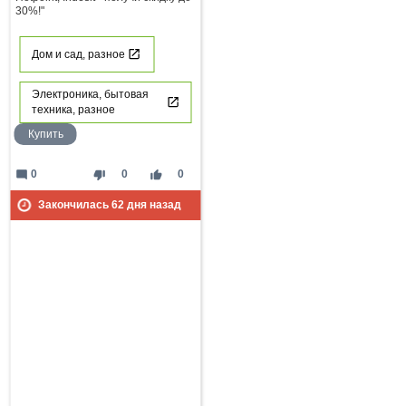
30%!"
Дом и сад, разное
Электроника, бытовая
техника, разное
Купить
mode_comment
thumb_down
thumb_up
0
0
0
Закончилась
62
дня назад