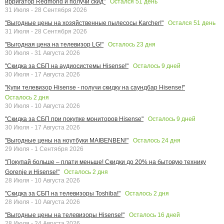
Остался
51
день
ирригатор Redmond и получи скид"
31 Июля - 28 Сентября 2026
Остался
51
день
"Выгодные цены на хозяйственные пылесосы Karcher!"
31 Июля - 28 Сентября 2026
Осталось
23
дня
"Выгодная цена на телевизор LG!"
30 Июля - 31 Августа 2026
Осталось
9
дней
"Скидка за СБП на аудиосистемы Hisense!"
30 Июля - 17 Августа 2026
"Купи телевизор Hisense - получи скидку на саундбар Hisense!"
Осталось
2
дня
30 Июля - 10 Августа 2026
Осталось
9
дней
"Скидка за СБП при покупке мониторов Hisense"
30 Июля - 17 Августа 2026
Осталось
24
дня
"Выгодные цены на ноутбуки MAIBENBEN!"
29 Июля - 1 Сентября 2026
"Покупай больше – плати меньше! Скидки до 20% на бытовую технику
Осталось
2
дня
Gorenje и Hisense!"
28 Июля - 10 Августа 2026
Осталось
2
дня
"Скидка за СБП на телевизоры Toshiba!"
28 Июля - 10 Августа 2026
Осталось
16
дней
"Выгодные цены на телевизоры Hisense!"
28 Июля - 24 Августа 2026