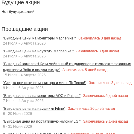
Будущие акции
Нет будущих акций
Прошедшие акции
Закончилась
3
дня назад
"Выгодные цены на мониторы Machenike!"
24 Июля - 6 Августа 2026
Закончилась
3
дня назад
"Выгодные цены на ноутбуки Machenike!"
24 Июля - 6 Августа 2026
"Выгодный комплект! Купи мобильный кондиционер в комплекте с оконным
Закончилась
5
дней назад
адаптером Ballu и получи скидку"
15 Июля - 4 Августа 2026
Закончилась
3
дня назад
"Скидка при покупке монитора и мини ПК Tecno!"
9 Июля - 6 Августа 2026
Закончилась
5
дней назад
"Выгодные цены на мониторы AOC и Philips!"
7 Июля - 4 Августа 2026
Закончилась
20
дней назад
"Выгодные цены на наушники Fifine"
6 - 20 Июля 2026
Закончилась
9
дней назад
"Выгодная цена на портативную колонку LG!"
6 - 31 Июля 2026