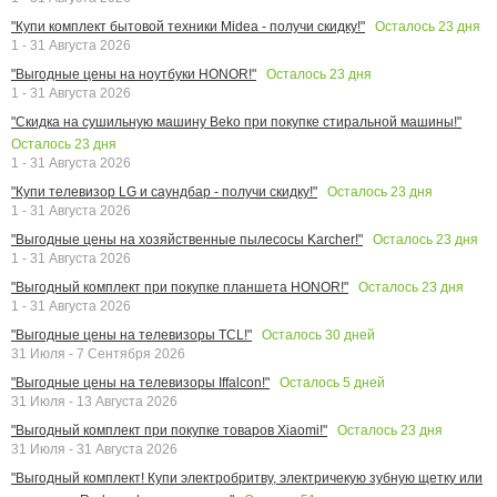
Осталось
23
дня
"Купи комплект бытовой техники Midea - получи скидку!"
1 - 31 Августа 2026
Осталось
23
дня
"Выгодные цены на ноутбуки HONOR!"
1 - 31 Августа 2026
"Скидка на сушильную машину Beko при покупке стиральной машины!"
Осталось
23
дня
1 - 31 Августа 2026
Осталось
23
дня
"Купи телевизор LG и саундбар - получи скидку!"
1 - 31 Августа 2026
Осталось
23
дня
"Выгодные цены на хозяйственные пылесосы Karcher!"
1 - 31 Августа 2026
Осталось
23
дня
"Выгодный комплект при покупке планшета HONOR!"
1 - 31 Августа 2026
Осталось
30
дней
"Выгодные цены на телевизоры TCL!"
31 Июля - 7 Сентября 2026
Осталось
5
дней
"Выгодные цены на телевизоры Iffalcon!"
31 Июля - 13 Августа 2026
Осталось
23
дня
"Выгодный комплект при покупке товаров Xiaomi!"
31 Июля - 31 Августа 2026
"Выгодный комплект! Купи электробритву, электричекую зубную щетку или