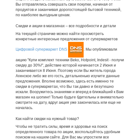
Вы отправлялись совершать свои покупки, начиная от
продуктов и заканчивая дорогостоящей бытовой техникой,
по наиболее выгодным ценам.
Скидки и акции в магазинах – все подробности и детали
На текущей страничке можно найти просмотреть
конкретные интересные предложения от супермаркетов
Цифровой супермаркет DNS
. Мы опубликовали
акцию "Купи комплект техники Beko, Hotpoint, Indesit - получи
скидку до 30%!", действие которой начинается 2 Июня и
заканчивается 8 Июня. Поэтому если Вы житель города
Агинское либо же его гость, детальненько изучите данные
предложения. Вполне возможно, здесь есть именно те
скидки в супермаркетах, что Вы так давно и безутешно
искали. Вооружитесь знаниями и вперед в ближайший к Вам
магазин на шопинг! Только будьте бдительны и внимательно
смотрите на дату, вдруг акция уже закончилась или еще не
началась.
Как найти скидки на нужный товар?
Чтобы не тратить силы, время и здоровье на поиск
определенного товара по акции, воспользуйтесь удобным
поиском на нашем сайте. Для Вас мы упростили все