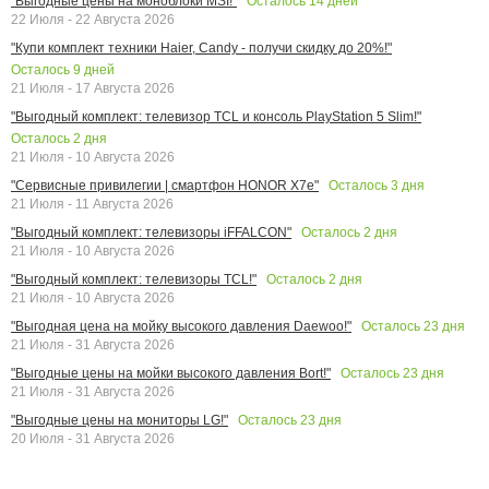
Осталось
14
дней
"Выгодные цены на моноблоки MSI!"
22 Июля - 22 Августа 2026
"Купи комплект техники Haier, Candy - получи скидку до 20%!"
Осталось
9
дней
21 Июля - 17 Августа 2026
"Выгодный комплект: телевизор TCL и консоль PlayStation 5 Slim!"
Осталось
2
дня
21 Июля - 10 Августа 2026
Осталось
3
дня
"Сервисные привилегии | смартфон HONOR X7e"
21 Июля - 11 Августа 2026
Осталось
2
дня
"Выгодный комплект: телевизоры iFFALCON"
21 Июля - 10 Августа 2026
Осталось
2
дня
"Выгодный комплект: телевизоры TCL!"
21 Июля - 10 Августа 2026
Осталось
23
дня
"Выгодная цена на мойку высокого давления Daewoo!"
21 Июля - 31 Августа 2026
Осталось
23
дня
"Выгодные цены на мойки высокого давления Bort!"
21 Июля - 31 Августа 2026
Осталось
23
дня
"Выгодные цены на мониторы LG!"
20 Июля - 31 Августа 2026