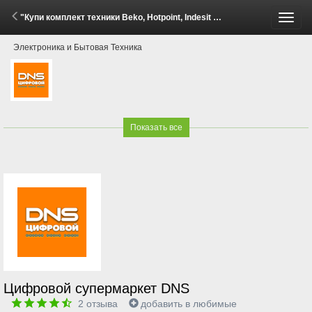
"Купи комплект техники Beko, Hotpoint, Indesit - получи скидку до 30%!" (2 - 8 Июня 2026)
Пере
Электроника и Бытовая Техника
меню
Показать все
Цифровой супермаркет DNS
2
отзыва
добавить в любимые