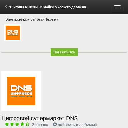
"Выгодные цены на мойки высокого давления Huter!" (29 Мая - 30 Июня 2026)
Пере
Электроника и Бытовая Техника
меню
Показать все
Цифровой супермаркет DNS
2
отзыва
добавить в любимые