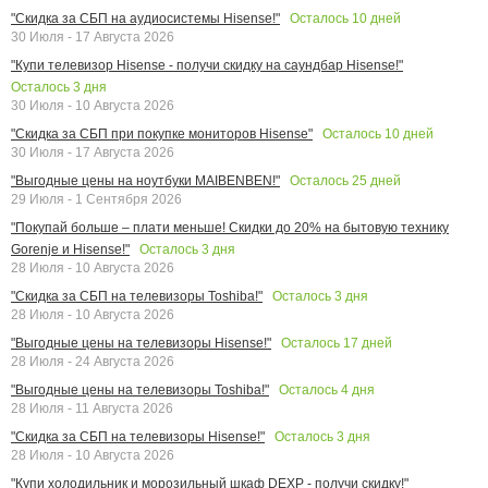
Осталось
10
дней
"Скидка за СБП на аудиосистемы Hisense!"
30 Июля - 17 Августа 2026
"Купи телевизор Hisense - получи скидку на саундбар Hisense!"
Осталось
3
дня
30 Июля - 10 Августа 2026
Осталось
10
дней
"Скидка за СБП при покупке мониторов Hisense"
30 Июля - 17 Августа 2026
Осталось
25
дней
"Выгодные цены на ноутбуки MAIBENBEN!"
29 Июля - 1 Сентября 2026
"Покупай больше – плати меньше! Скидки до 20% на бытовую технику
Осталось
3
дня
Gorenje и Hisense!"
28 Июля - 10 Августа 2026
Осталось
3
дня
"Скидка за СБП на телевизоры Toshiba!"
28 Июля - 10 Августа 2026
Осталось
17
дней
"Выгодные цены на телевизоры Hisense!"
28 Июля - 24 Августа 2026
Осталось
4
дня
"Выгодные цены на телевизоры Toshiba!"
28 Июля - 11 Августа 2026
Осталось
3
дня
"Скидка за СБП на телевизоры Hisense!"
28 Июля - 10 Августа 2026
"Купи холодильник и морозильный шкаф DEXP - получи скидку!"