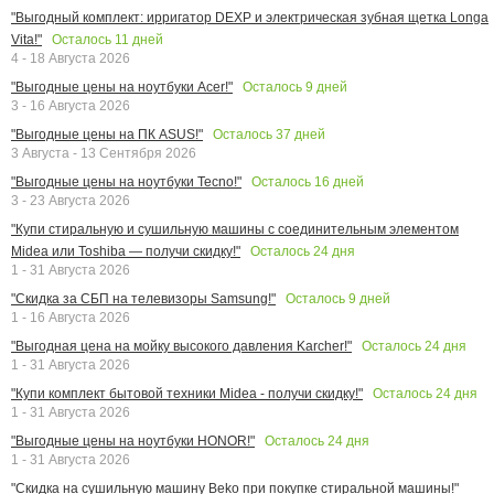
"Выгодный комплект: ирригатор DEXP и электрическая зубная щетка Longa
Осталось
11
дней
Vita!"
4 - 18 Августа 2026
Осталось
9
дней
"Выгодные цены на ноутбуки Acer!"
3 - 16 Августа 2026
Осталось
37
дней
"Выгодные цены на ПК ASUS!"
3 Августа - 13 Сентября 2026
Осталось
16
дней
"Выгодные цены на ноутбуки Tecno!"
3 - 23 Августа 2026
"Купи стиральную и сушильную машины с соединительным элементом
Осталось
24
дня
Midea или Toshiba — получи скидку!"
1 - 31 Августа 2026
Осталось
9
дней
"Скидка за СБП на телевизоры Samsung!"
1 - 16 Августа 2026
Осталось
24
дня
"Выгодная цена на мойку высокого давления Karcher!"
1 - 31 Августа 2026
Осталось
24
дня
"Купи комплект бытовой техники Midea - получи скидку!"
1 - 31 Августа 2026
Осталось
24
дня
"Выгодные цены на ноутбуки HONOR!"
1 - 31 Августа 2026
"Скидка на сушильную машину Beko при покупке стиральной машины!"