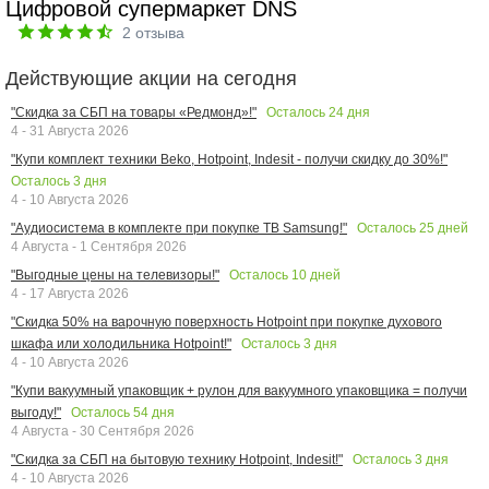
Цифровой супермаркет DNS
2
отзыва
Действующие акции на сегодня
Осталось
24
дня
"Скидка за СБП на товары «Редмонд»!"
4 - 31 Августа 2026
"Купи комплект техники Beko, Hotpoint, Indesit - получи скидку до 30%!"
Осталось
3
дня
4 - 10 Августа 2026
Осталось
25
дней
"Аудиосистема в комплекте при покупке ТВ Samsung!"
4 Августа - 1 Сентября 2026
Осталось
10
дней
"Выгодные цены на телевизоры!"
4 - 17 Августа 2026
"Скидка 50% на варочную поверхность Hotpoint при покупке духового
Осталось
3
дня
шкафа или холодильника Hotpoint!"
4 - 10 Августа 2026
"Купи вакуумный упаковщик + рулон для вакуумного упаковщика = получи
Осталось
54
дня
выгоду!"
4 Августа - 30 Сентября 2026
Осталось
3
дня
"Скидка за СБП на бытовую технику Hotpoint, Indesit!"
4 - 10 Августа 2026