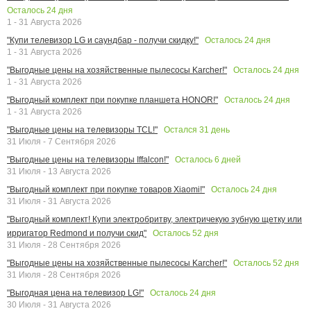
Осталось
24
дня
1 - 31 Августа 2026
Осталось
24
дня
"Купи телевизор LG и саундбар - получи скидку!"
1 - 31 Августа 2026
Осталось
24
дня
"Выгодные цены на хозяйственные пылесосы Karcher!"
1 - 31 Августа 2026
Осталось
24
дня
"Выгодный комплект при покупке планшета HONOR!"
1 - 31 Августа 2026
Остался
31
день
"Выгодные цены на телевизоры TCL!"
31 Июля - 7 Сентября 2026
Осталось
6
дней
"Выгодные цены на телевизоры Iffalcon!"
31 Июля - 13 Августа 2026
Осталось
24
дня
"Выгодный комплект при покупке товаров Xiaomi!"
31 Июля - 31 Августа 2026
"Выгодный комплект! Купи электробритву, электричекую зубную щетку или
Осталось
52
дня
ирригатор Redmond и получи скид"
31 Июля - 28 Сентября 2026
Осталось
52
дня
"Выгодные цены на хозяйственные пылесосы Karcher!"
31 Июля - 28 Сентября 2026
Осталось
24
дня
"Выгодная цена на телевизор LG!"
30 Июля - 31 Августа 2026