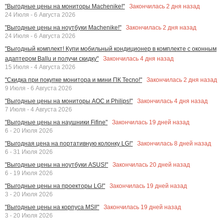
Закончилась
2
дня назад
"Выгодные цены на мониторы Machenike!"
24 Июля - 6 Августа 2026
Закончилась
2
дня назад
"Выгодные цены на ноутбуки Machenike!"
24 Июля - 6 Августа 2026
"Выгодный комплект! Купи мобильный кондиционер в комплекте с оконным
Закончилась
4
дня назад
адаптером Ballu и получи скидку"
15 Июля - 4 Августа 2026
Закончилась
2
дня назад
"Скидка при покупке монитора и мини ПК Tecno!"
9 Июля - 6 Августа 2026
Закончилась
4
дня назад
"Выгодные цены на мониторы AOC и Philips!"
7 Июля - 4 Августа 2026
Закончилась
19
дней назад
"Выгодные цены на наушники Fifine"
6 - 20 Июля 2026
Закончилась
8
дней назад
"Выгодная цена на портативную колонку LG!"
6 - 31 Июля 2026
Закончилась
20
дней назад
"Выгодные цены на ноутбуки ASUS!"
6 - 19 Июля 2026
Закончилась
19
дней назад
"Выгодные цены на проекторы LG!"
3 - 20 Июля 2026
Закончилась
19
дней назад
"Выгодные цены на корпуса MSI!"
3 - 20 Июля 2026