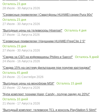
Осталось
23
дня
28 Июля - 30 Августа 2026
"Сервисные привилегии | Смартфоны HUAWEI серии Pura 90s"
Осталось
23
дня
27 Июля - 30 Августа 2026
Осталось
4
дня
"Выгодные цены на телевизоры Hisense!"
27 Июля - 11 Августа 2026
"Сервисные привилегии | Наушники HUAWEI FreeClip 2 S"
Осталось
23
дня
27 Июля - 30 Августа 2026
Осталось
9
дней
"Скидка за СБП на кофемашины Philips и Saeco!"
24 Июля - 16 Августа 2026
"Скидка 15% на систему фильтрации при покупке картриджа!"
Осталось
45
дней
24 Июля - 21 Сентября 2026
Осталось
15
дней
"Выгодные цены на моноблоки MSI!"
22 Июля - 22 Августа 2026
"Купи комплект техники Haier, Candy - получи скидку до 20%!"
Осталось
10
дней
21 Июля - 17 Августа 2026
"Выгодный комплект: телевизор TCL и консоль PlayStation 5 Slim!"