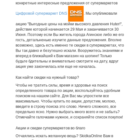
конкретные интересные предложения от супермаркетов
Цифровой супермаркет DNS
. Мы опубликовали
акцию "Выгодные цены на мойки высокого давления Huter!",
действие которой начинается 29 Мая и заканчивается 30
Июня. Поэтому если Вы житель города Агинское либо же его
гость, детальненько изучите данные предложения. Вполне
возможно, здесь есть именно те скидки в супермаркетах, что
Вы так давно и безутешно искали. Вооружитесь знаниями и
вперед в ближайший к Вам магазин на шопинг! Только
будьте бдительны и внимательно смотрите на дату, вдруг
акция уже закончилась или еще не началась.
Как найти скидки на нужный товар?
Чтобы не тратить силы, время и здоровье на поиск
определенного товара по акции, воспользуйтесь удобным
поиском на нашем сайте. Для Вас мы упростили все
максимально. Чтобы купить по акции, допустим, молоко,
введите в строку поиска это слово. Ничего сложного, все
предельно ясно. Нужно выбрать много всего и не забыть?
Отмечайте галочками нужное, и сохраняйте список покупок!
Акции и скидки супермаркетов во благо
Отчаялись искать желанную вещь? SkidkaOnline Вам в