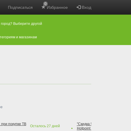
0
Подписаться
Избранное
Вход
 город? Выберите другой
атегориям и магазинам
ые
 при покупке ТВ
"Скидка 50% на варочную повер
Осталось
27
дней
Hotpoint при покупке духового 