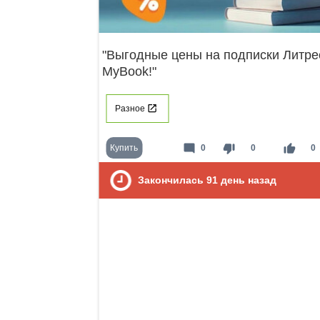
"Выгодные цены на подписки Литре
MyBook!"
Разное
mode_comment
thumb_down
thumb_up
Купить
0
0
0
Закончилась
91
день назад