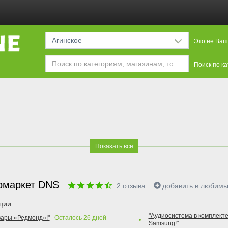
Агинское
Это не Ваш
Поиск по к
Показать все
рмаркет DNS
2
отзыва
добавить в любим
ции:
"Аудиосистема в комплекте
вары «Редмонд»!"
Осталось
26
дней
Samsung!"