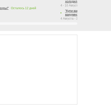
холодильника Hotpoint!"
4 - 10 Августа 2026
зоры!"
Осталось
12
дней
"Купи вакуумный упаковщик + р
вакуумного упаковщика = получи
4 Августа - 30 Сентября 2026