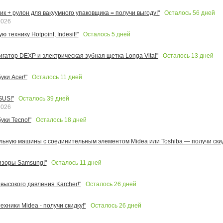
Осталось
56
дней
к + рулон для вакуумного упаковщика = получи выгоду!"
2026
Осталось
5
дней
 технику Hotpoint, Indesit!"
Осталось
13
дней
игатор DEXP и электрическая зубная щетка Longa Vita!"
Осталось
11
дней
ки Acer!"
Осталось
39
дней
SUS!"
2026
Осталось
18
дней
уки Tecno!"
льную машины с соединительным элементом Midea или Toshiba — получи скид
Осталось
11
дней
изоры Samsung!"
Осталось
26
дней
высокого давления Karcher!"
Осталось
26
дней
ехники Midea - получи скидку!"