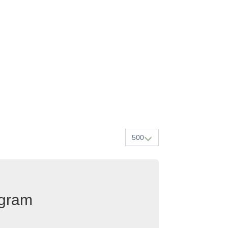
500
egram