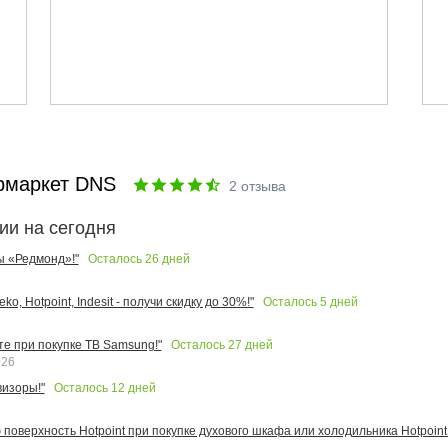
рмаркет DNS
2
отзыва
ии на сегодня
Осталось
26
дней
ы «Редмонд»!"
Осталось
5
дней
o, Hotpoint, Indesit - получи скидку до 30%!"
Осталось
27
дней
те при покупке ТВ Samsung!"
026
Осталось
12
дней
изоры!"
поверхность Hotpoint при покупке духового шкафа или холодильника Hotpoint!