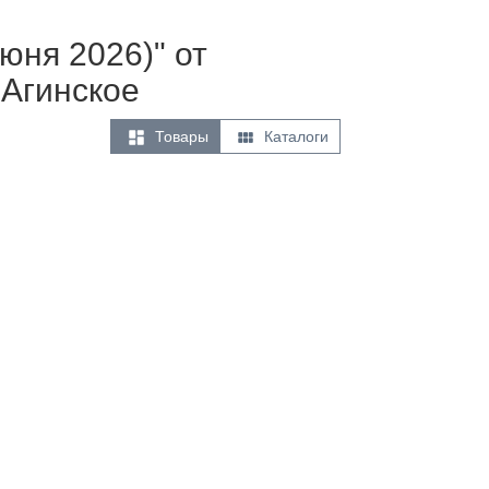
юня 2026)" от
 Агинское


Товары
Каталоги