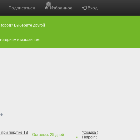
0
Подписаться
Избранное
Вход
 город? Выберите другой
атегориям и магазинам
ые
 при покупке ТВ
"Скидка 50% на варочную повер
Осталось
25
дней
Hotpoint при покупке духового 