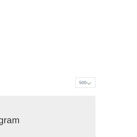
500
egram