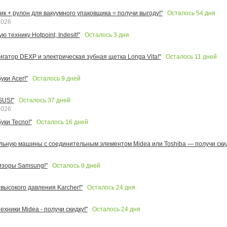
Осталось
54
дня
к + рулон для вакуумного упаковщика = получи выгоду!"
2026
Осталось
3
дня
 технику Hotpoint, Indesit!"
Осталось
11
дней
игатор DEXP и электрическая зубная щетка Longa Vita!"
Осталось
9
дней
ки Acer!"
Осталось
37
дней
SUS!"
2026
Осталось
16
дней
уки Tecno!"
льную машины с соединительным элементом Midea или Toshiba — получи скид
Осталось
9
дней
изоры Samsung!"
Осталось
24
дня
высокого давления Karcher!"
Осталось
24
дня
ехники Midea - получи скидку!"