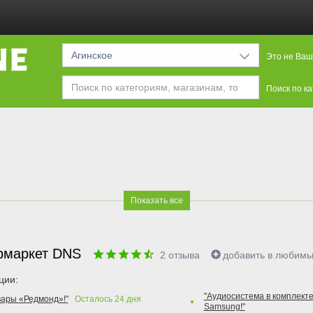
Агинское
Это не Ваш
Поиск по к
Показать все
рмаркет DNS
2
отзыва
добавить в любим
ции:
"Аудиосистема в комплекте
вары «Редмонд»!"
Осталось
24
дня
Samsung!"