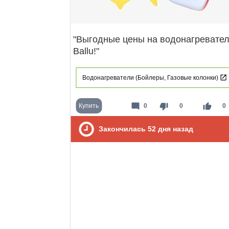
"Выгодные цены на водонагревате
Ballu!"
Водонагреватели (Бойлеры, Газовые колонки)
mode_comment
thumb_down
thumb_up
Купить
0
0
0
Закончилась
52
дня назад