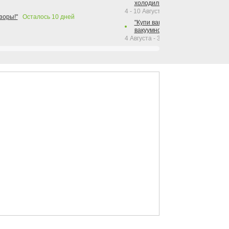
холодильника Hotpoint!"
4 - 10 Августа 2026
зоры!"
Осталось
10
дней
"Купи вакуумный упаковщик + р
вакуумного упаковщика = получи
4 Августа - 30 Сентября 2026