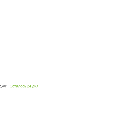
Осталось
24
дня
ку!"