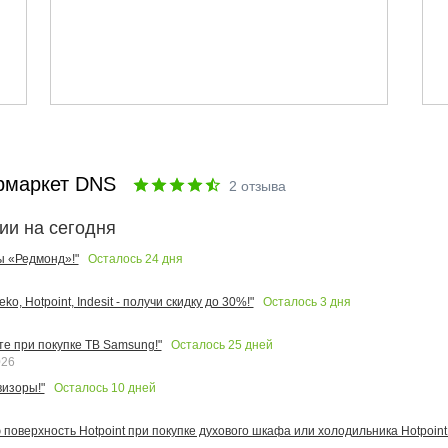
рмаркет DNS
2
отзыва
ии на сегодня
Осталось
24
дня
ы «Редмонд»!"
Осталось
3
дня
o, Hotpoint, Indesit - получи скидку до 30%!"
Осталось
25
дней
те при покупке ТВ Samsung!"
026
Осталось
10
дней
изоры!"
поверхность Hotpoint при покупке духового шкафа или холодильника Hotpoint!