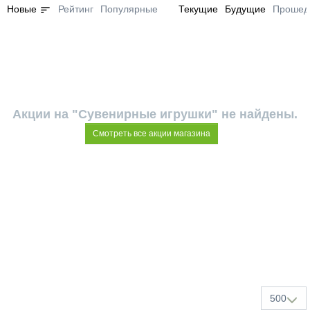
sort
Новые
Рейтинг
Популярные
Текущие
Будущие
Прошед
Акции на "Сувенирные игрушки" не найдены.
Смотреть все акции магазина
500