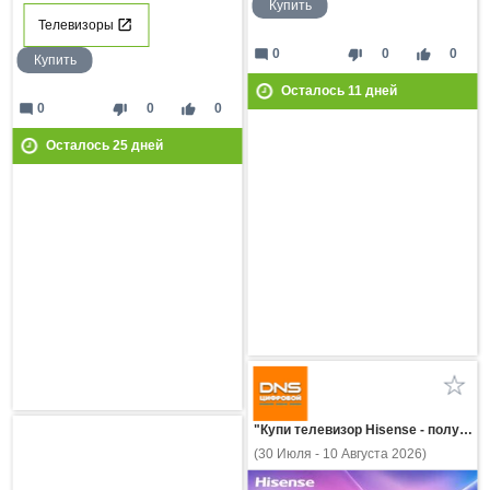
Купить
Телевизоры
mode_comment
thumb_down
thumb_up
0
0
0
Купить
Осталось
11
дней
mode_comment
thumb_down
thumb_up
0
0
0
Осталось
25
дней
"Купи телевизор Hisense - получи скидку на саундбар Hisense!"
(30 Июля - 10 Августа 2026)