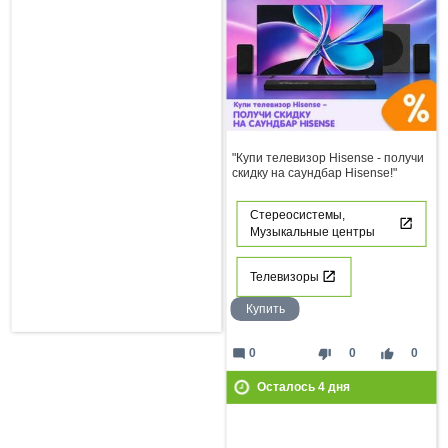
"Купи телевизор Hisense - получи
скидку на саундбар Hisense!"
Стереосистемы,
Музыкальные центры
Телевизоры
Купить
mode_comment
thumb_down
thumb_up
0
0
0
Осталось
4
дня