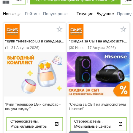
Все
Устройства для воспроизведения и записи звука
Дом 
sort
Новые
Рейтинг
Популярные
Текущие
Будущие
Прошед
"Купи телевизор LG и саундбар - получи скидку!"
"Скидка за СБП на аудиосистемы Hisense!"
(1 - 31 Августа 2026)
(30 Июля - 17 Августа 2026)
"Купи телевизор LG и саундбар -
"Скидка за СБП на аудиосистемы
получи скидку!"
Hisense!"
Стереосистемы,
Стереосистемы,
Музыкальные центры
Музыкальные центры