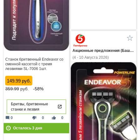
Акционные предложения (Башкортостан)
(4 - 10 Августа 2026)
Станок бритвенный Endeavor со
сменной кассетой с тремя
лезвиями SL-7006 1шт.
149.99 руб.
359.99
руб.
-58%
Бритвы, бритвенные
станки и лезвия
mode_comment
thumb_down
thumb_up
0
0
0
Осталось
3
дня