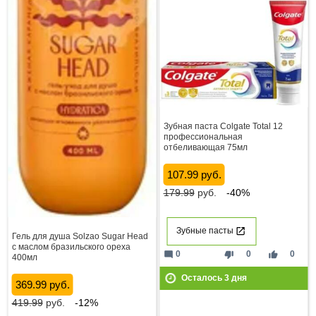
Зубная паста Colgate Total 12
профессиональная
отбеливающая 75мл
107.99 руб.
179.99
руб.
-40%
Зубные пасты
Гель для душа Solzao Sugar Head
с маслом бразильского ореха
mode_comment
thumb_down
thumb_up
0
0
0
400мл
Осталось
3
дня
369.99 руб.
419.99
руб.
-12%