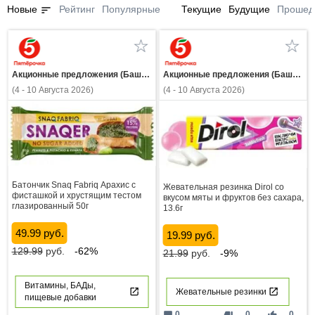
sort
Новые
Рейтинг
Популярные
Текущие
Будущие
Прошед
Акционные предложения (Башкортостан)
Акционные предложения (Башкортостан)
(4 - 10 Августа 2026)
(4 - 10 Августа 2026)
Батончик Snaq Fabriq Арахис с
Жевательная резинка Dirol со
фисташкой и хрустящим тестом
вкусом мяты и фруктов без сахара,
глазированный 50г
13.6г
49.99 руб.
19.99 руб.
129.99
руб.
-62%
21.99
руб.
-9%
Витамины, БАДы,
Жевательные резинки
пищевые добавки
0
0
0