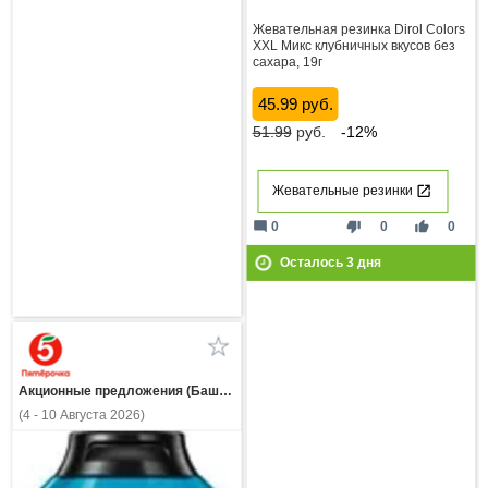
Жевательная резинка Dirol Colors
XXL Микс клубничных вкусов без
сахара, 19г
45.99 руб.
51.99
руб.
-12%
Жевательные резинки
mode_comment
thumb_down
thumb_up
0
0
0
Осталось
3
дня
Акционные предложения (Башкортостан)
(4 - 10 Августа 2026)