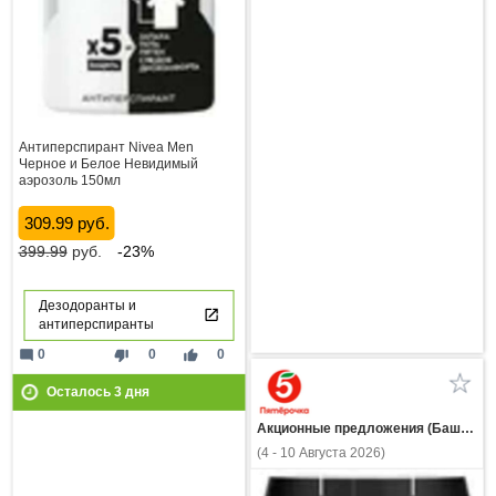
Антиперспирант Nivea Men
Черное и Белое Невидимый
аэрозоль 150мл
309.99 руб.
399.99
руб.
-23%
Дезодоранты и
антиперспиранты
mode_comment
thumb_down
thumb_up
0
0
0
Осталось
3
дня
Акционные предложения (Башкортостан)
(4 - 10 Августа 2026)