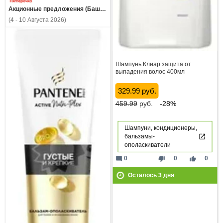
Акционные предложения (Башкортостан)
(4 - 10 Августа 2026)
Шампунь Клиар защита от
выпадения волос 400мл
329.99 руб.
459.99
руб.
-28%
Шампуни, кондиционеры,
бальзамы-
ополаскиватели
mode_comment
thumb_down
thumb_up
0
0
0
Осталось
3
дня