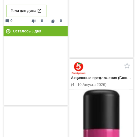
Гели для душа
mode_comment
thumb_down
thumb_up
0
0
0
Осталось
3
дня
Акционные предложения (Башкортостан)
(4 - 10 Августа 2026)