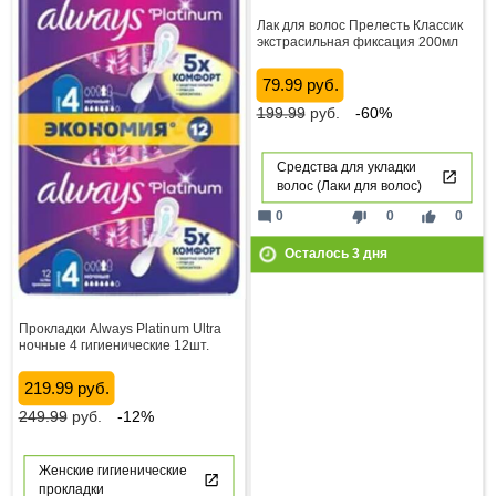
Лак для волос Прелесть Классик
экстрасильная фиксация 200мл
79.99 руб.
199.99
руб.
-60%
Средства для укладки
волос (Лаки для волос)
mode_comment
thumb_down
thumb_up
0
0
0
Осталось
3
дня
Прокладки Always Platinum Ultra
ночные 4 гигиенические 12шт.
219.99 руб.
249.99
руб.
-12%
Женские гигиенические
прокладки