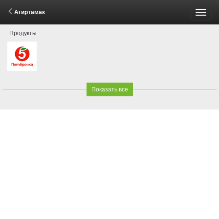
Агиртамак
Пере
Продукты
меню
Показать все