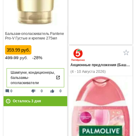
Бальзам-ополаскиватель Pantene
Pro-V Густые и крепкие 275мл
359.99 руб.
499.99
руб.
-28%
Акционные предложения (Башкортостан)
(4 - 10 Августа 2026)
Шампуни, кондиционеры,
бальзамы-
ополаскиватели
mode_comment
thumb_down
thumb_up
0
0
0
Осталось
3
дня