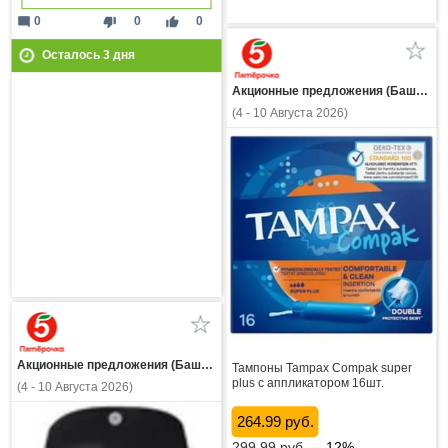
mode_comment
thumb_down
thumb_up
0
0
0
Осталось
3
дня
Акционные предложения (Башкортостан)
(4 - 10 Августа 2026)
Акционные предложения (Башкортостан)
Тампоны Tampax Compak super
plus с аппликатором 16шт.
(4 - 10 Августа 2026)
264.99 руб.
299.99
руб.
-12%