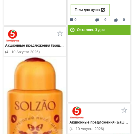
Гели для душа
mode_comment
thumb_down
thumb_up
0
0
0
Осталось
3
дня
Акционные предложения (Башкортостан)
(4 - 10 Августа 2026)
Акционные предложения (Башкортостан)
(4 - 10 Августа 2026)