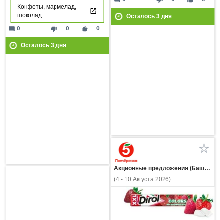
mode_comment
thumb_down
thumb_up
Конфеты, мармелад,
шоколад
Осталось
3
дня
mode_comment
thumb_down
thumb_up
0
0
0
Осталось
3
дня
Акционные предложения (Башкортостан)
(4 - 10 Августа 2026)