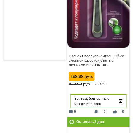
Станок Endeavor бритвенный со
сменной кассетой с пятью
лезвиями SL-7006 1шт.
199.99 руб.
459.99
руб.
-57%
Бритвы, бритвенные
станки и лезвия
mode_comment
thumb_down
thumb_up
0
0
0
Осталось
3
дня