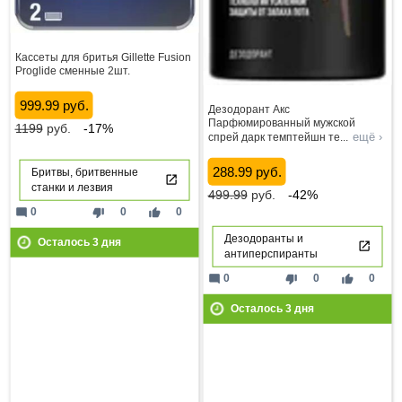
Кассеты для бритья Gillette Fusion
Proglide сменные 2шт.
999.99 руб.
Дезодорант Акс
Парфюмированный мужской
1199
руб.
-17%
ещё ›
спрей дарк темптейшн те
...
288.99 руб.
Бритвы, бритвенные
станки и лезвия
499.99
руб.
-42%
mode_comment
thumb_down
thumb_up
0
0
0
Дезодоранты и
Осталось
3
дня
антиперспиранты
mode_comment
thumb_down
thumb_up
0
0
0
Осталось
3
дня