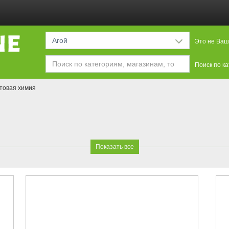
Агой
Это не Ваш
Поиск по к
товая химия
Показать все