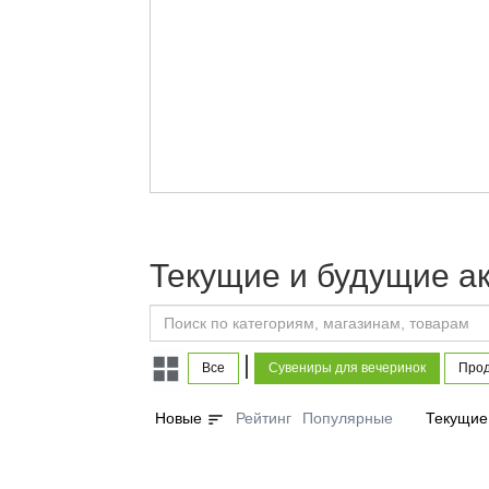
Текущие и будущие а
|
Все
Сувениры для вечеринок
Прод
sort
Новые
Рейтинг
Популярные
Текущие