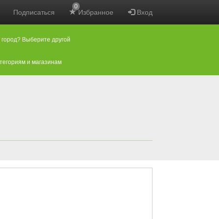
0
Подписаться
Избранное
Вход
 город? Выберите другой
атегориям и магазинам