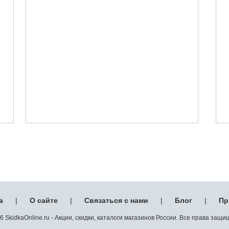
а
|
О сайте
|
Связаться с нами
|
Блог
|
Пр
 SkidkaOnline.ru - Акции, скидки, каталоги магазинов России. Все права защ