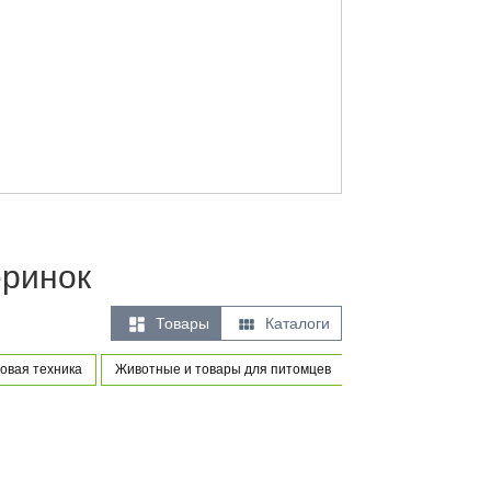
еринок


Товары
Каталоги
овая техника
Животные и товары для питомцев
Товары для новорож