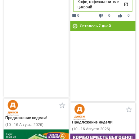
Кофе, кофезаменители,
цикорий
mode_comment
thumb_down
thumb_up
0
0
0
Осталось
7
дней
Предложение недели!
Предложение недели!
(10 - 16 Августа 2026)
(10 - 16 Августа 2026)