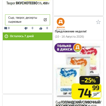
Сыр, творог, десерты
сырковые
mode_comment
thumb_down
thumb_up
0
0
0
Предложение недели!
Осталось
7
дней
(10 - 16 Августа 2026)