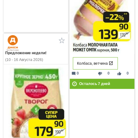
Предложение недели!
(10 - 16 Августа 2026)
Колбаса, ветчина
mode_comment
thumb_down
thumb_up
0
0
0
Осталось
7
дней