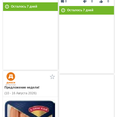
mode_comment
thumb_down
thumb_up
0
0
0
Осталось
7
дней
Осталось
7
дней
Предложение недели!
(10 - 16 Августа 2026)