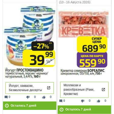
(10 - 16 Августа 2026)
Моллюски и
Йогурт, закваски,
ракообразные (Раки,
безмолочные десерты
Креветки)
mode_comment
thumb_down
thumb_up
0
0
0
mode_comment
thumb_down
thumb_up
0
0
0
Осталось
7
дней
Осталось
7
дней