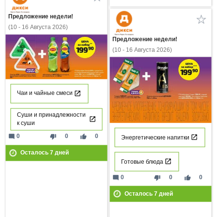
Предложение недели!
(10 - 16 Августа 2026)
Предложение недели!
(10 - 16 Августа 2026)
Чаи и чайные смеси
Суши и принадлежности
к суши
mode_comment
thumb_down
thumb_up
0
0
0
Энергетические напитки
Осталось
7
дней
Готовые блюда
mode_comment
thumb_down
thumb_up
0
0
0
Осталось
7
дней