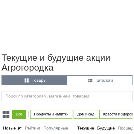
Текущие и будущие акции
Агрогородка


Товары
Каталоги
|
Все
Продукты и напитки
Дом и сад
Красота и здоров
sort
Новые
Рейтинг
Популярные
Текущие
Будущие
Прошед