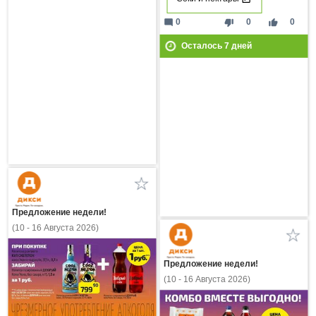
mode_comment
thumb_down
thumb_up
0
0
0
Осталось
7
дней
Предложение недели!
(10 - 16 Августа 2026)
Предложение недели!
(10 - 16 Августа 2026)