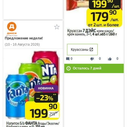
Предложение недели!
(10 - 16 Августа 2026)
Круассаны
mode_comment
thumb_down
thumb_up
0
0
0
Осталось
7
дней