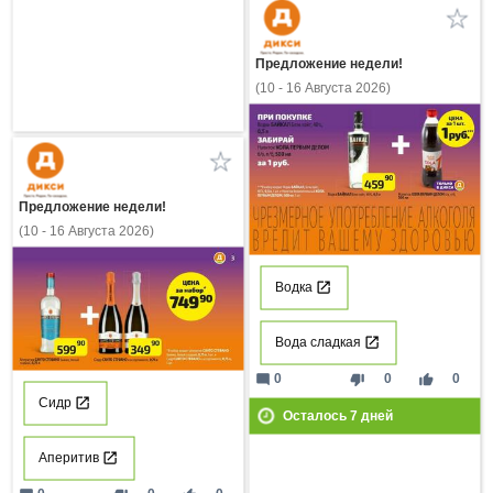
Предложение недели!
(10 - 16 Августа 2026)
Предложение недели!
(10 - 16 Августа 2026)
Водка
Вода сладкая
mode_comment
thumb_down
thumb_up
0
0
0
Сидр
Осталось
7
дней
Аперитив