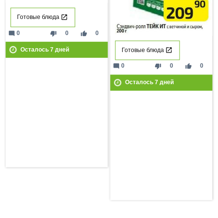
Готовые блюда
mode_comment
thumb_down
thumb_up
0
0
0
Осталось
7
дней
Готовые блюда
mode_comment
thumb_down
thumb_up
0
0
0
Осталось
7
дней