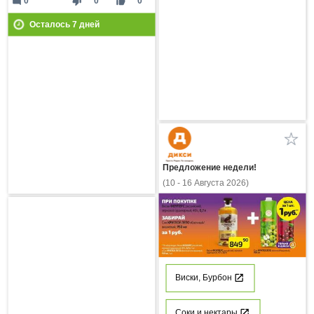
mode_comment
thumb_down
thumb_up
0
0
0
Осталось
7
дней
Предложение недели!
(10 - 16 Августа 2026)
Виски, Бурбон
Соки и нектары