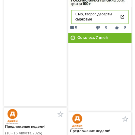
Сыр, творог, десерты
сырковые
mode_comment
thumb_down
thumb_up
0
0
0
Осталось
7
дней
Предложение недели!
Предложение недели!
(10 - 16 Августа 2026)