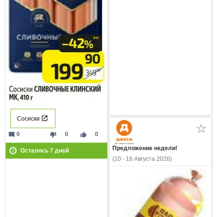
Сосиски
mode_comment
thumb_down
thumb_up
0
0
0
Предложение недели!
Осталось
7
дней
(10 - 16 Августа 2026)