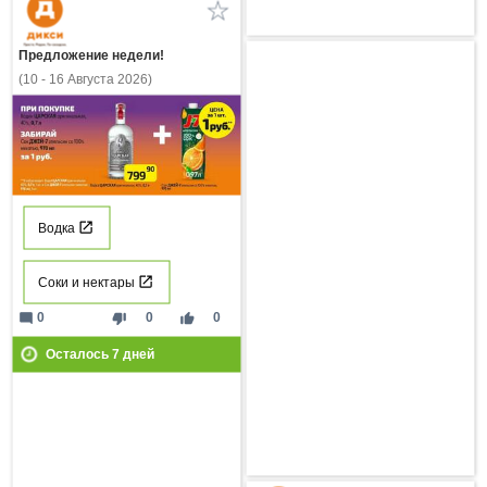
Предложение недели!
(10 - 16 Августа 2026)
Водка
Соки и нектары
mode_comment
thumb_down
thumb_up
0
0
0
Осталось
7
дней