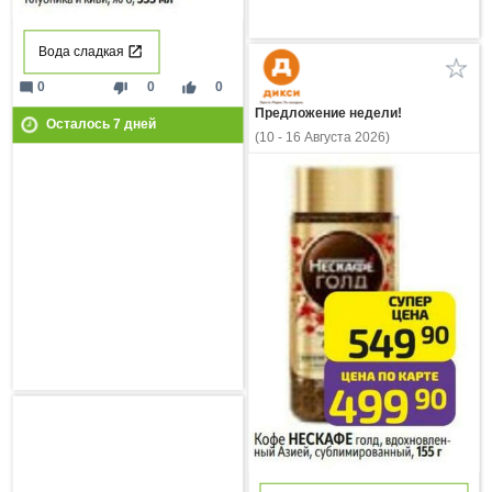
Вода сладкая
mode_comment
thumb_down
thumb_up
0
0
0
Предложение недели!
Осталось
7
дней
(10 - 16 Августа 2026)