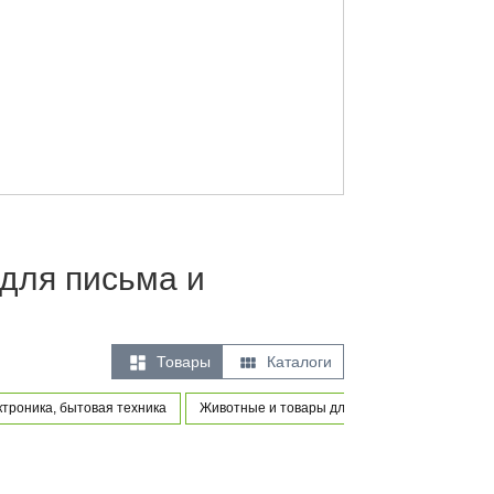
для письма и


Товары
Каталоги
троника, бытовая техника
Животные и товары для питомцев
Товары