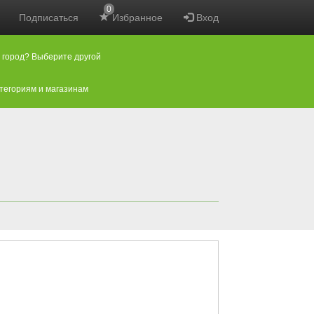
0
Подписаться
Избранное
Вход
 город? Выберите другой
атегориям и магазинам