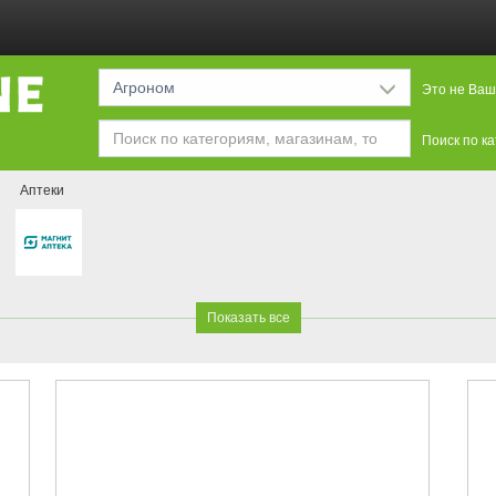
Агроном
Это не Ваш
Поиск по к
я
Аптеки
Показать все