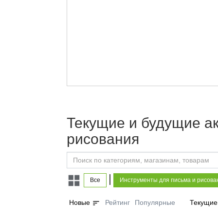
Текущие и будущие а
рисования
|
Все
Инструменты для письма и рисова
sort
Новые
Рейтинг
Популярные
Текущие