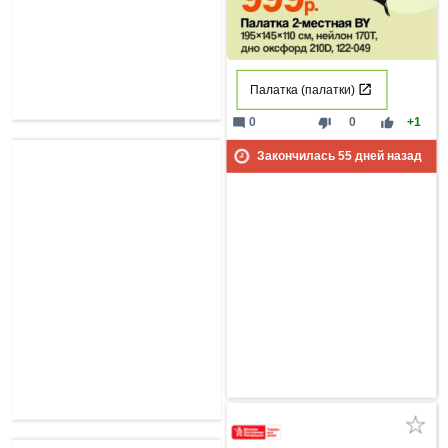
Палатка (палатки)
mode_comment
thumb_down
thumb_up
0
0
+1
Закончилась
55
дней назад