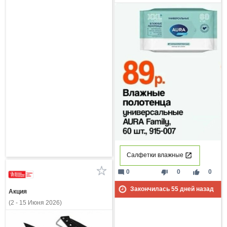
Салфетки влажные
mode_comment
thumb_down
thumb_up
0
0
0
Закончилась
55
дней назад
Акция
(2 - 15 Июня 2026)