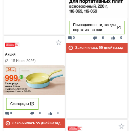
Принадлежности, газ для
портативных плит
mode_comment
thumb_down
thumb_up
0
0
0
Закончилась
55
дней назад
Акция
(2 - 15 Июня 2026)
Сковороды
mode_comment
thumb_down
thumb_up
0
0
0
Закончилась
55
дней назад