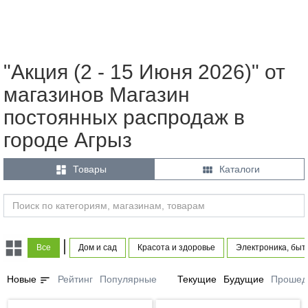
"Акция (2 - 15 Июня 2026)" от
магазинов Магазин
постоянных распродаж в
городе Агрыз


Товары
Каталоги
|
Все
Дом и сад
Красота и здоровье
Электроника, быт
sort
Новые
Рейтинг
Популярные
Текущие
Будущие
Прошед