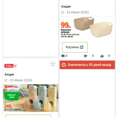
Акция
(2 - 15 Июня 2026)
Корзины
mode_comment
thumb_down
thumb_up
0
0
0
Закончилась
55
дней назад
Акция
(2 - 15 Июня 2026)