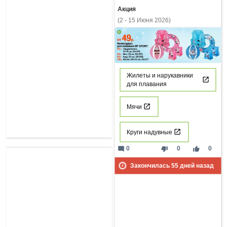
Акция
(2 - 15 Июня 2026)
Жилеты и нарукавники
для плавания
Мячи
Круги надувные
mode_comment
thumb_down
thumb_up
0
0
0
Закончилась
55
дней назад