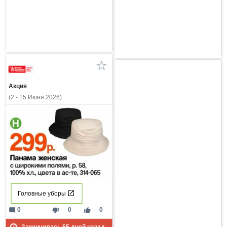
Акция
(2 - 15 Июня 2026)
Головные уборы
mode_comment
thumb_down
thumb_up
0
0
0