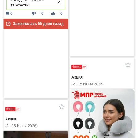
табуретки
mode_comment
thumb_down
thumb_up
0
0
0
Закончилась
55
дней назад
Акция
(2 - 15 Июня 2026)
Акция
(2 - 15 Июня 2026)