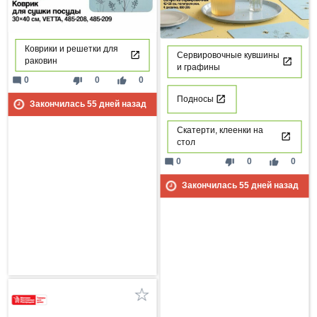
Коврики и решетки для
Сервировочные кувшины
раковин
и графины
mode_comment
thumb_down
thumb_up
0
0
0
Подносы
Закончилась
55
дней назад
Скатерти, клеенки на
стол
mode_comment
thumb_down
thumb_up
0
0
0
Закончилась
55
дней назад