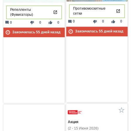
Противомоскитные
Репелленты
сетки
(Фумигаторы)
mode_comment
thumb_down
thumb_up
0
0
0
mode_comment
thumb_down
thumb_up
0
0
0
Закончилась
55
дней назад
Закончилась
55
дней назад
Акция
(2 - 15 Июня 2026)