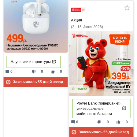
Акция
(2 - 15 Июня 2026)
Наушники и гарнитуры
mode_comment
thumb_down
thumb_up
0
0
0
Закончилась
55
дней назад
Power Bank (повербанки),
универсальные
мобильные батареи
mode_comment
thumb_down
thumb_up
0
0
0
Закончилась
55
дней назад