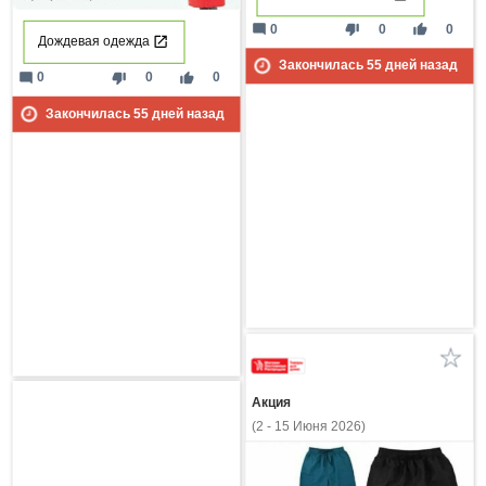
mode_comment
thumb_down
thumb_up
0
0
0
Дождевая одежда
Закончилась
55
дней назад
mode_comment
thumb_down
thumb_up
0
0
0
Закончилась
55
дней назад
Акция
(2 - 15 Июня 2026)