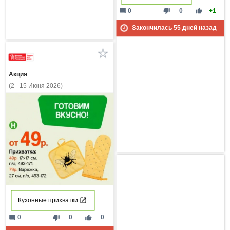
mode_comment
thumb_down
thumb_up
0
0
+1
Закончилась
55
дней назад
Акция
(2 - 15 Июня 2026)
Кухонные прихватки
mode_comment
thumb_down
thumb_up
0
0
0