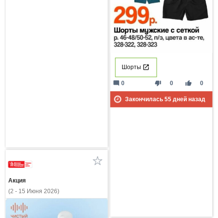
Шорты
mode_comment
thumb_down
thumb_up
0
0
0
Закончилась
55
дней назад
Акция
(2 - 15 Июня 2026)