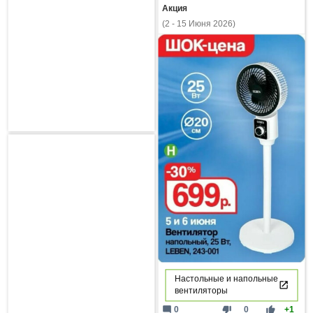
Акция
(2 - 15 Июня 2026)
Настольные и напольные
вентиляторы
mode_comment
thumb_down
thumb_up
0
0
+1