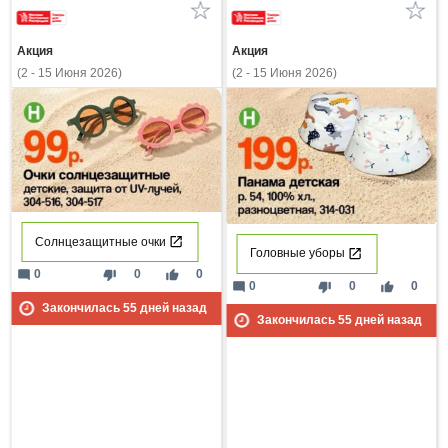
Акция
Акция
(2 - 15 Июня 2026)
(2 - 15 Июня 2026)
Солнцезащитные очки
Головные уборы
mode_comment
thumb_down
thumb_up
0
0
0
mode_comment
thumb_down
thumb_up
0
0
0
Закончилась
55
дней назад
Закончилась
55
дней назад