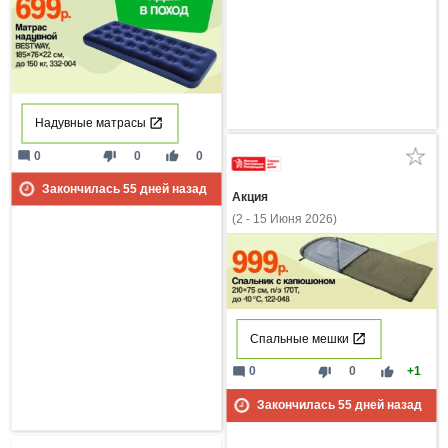
Надувные матрасы
mode_comment
thumb_down
thumb_up
0
0
0
Закончилась
55
дней назад
Акция
(2 - 15 Июня 2026)
Спальные мешки
mode_comment
thumb_down
thumb_up
0
0
+1
Закончилась
55
дней назад