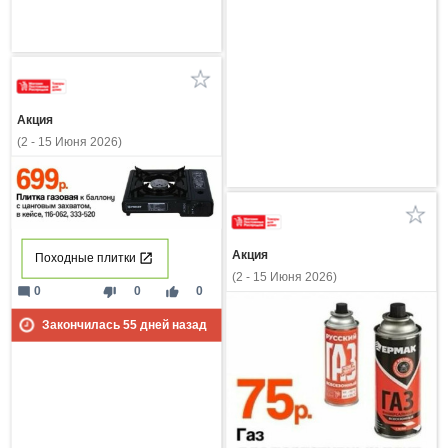
Акция
(2 - 15 Июня 2026)
Акция
Походные плитки
(2 - 15 Июня 2026)
mode_comment
thumb_down
thumb_up
0
0
0
Закончилась
55
дней назад