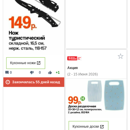
Кухонные ножи
Акция
mode_comment
thumb_down
thumb_up
0
0
+1
(2 - 15 Июня 2026)
Закончилась
55
дней назад
Кухонные доски