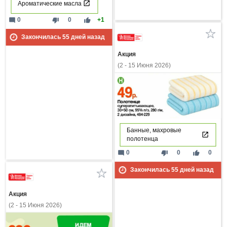
Ароматические масла
mode_comment
thumb_down
thumb_up
0
0
+1
Закончилась
55
дней назад
Акция
(2 - 15 Июня 2026)
Банные, махровые
полотенца
mode_comment
thumb_down
thumb_up
0
0
0
Закончилась
55
дней назад
Акция
(2 - 15 Июня 2026)