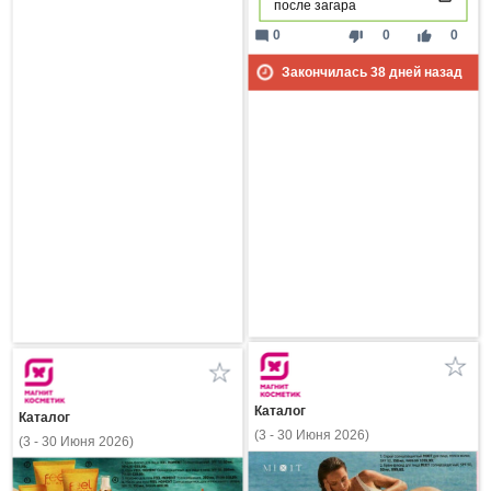
после загара
mode_comment
thumb_down
thumb_up
0
0
0
Закончилась
38
дней назад
Каталог
Каталог
(3 - 30 Июня 2026)
(3 - 30 Июня 2026)