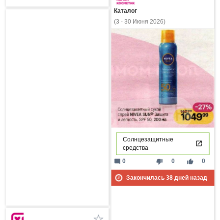
Каталог
(3 - 30 Июня 2026)
Солнцезащитные
средства
mode_comment
thumb_down
thumb_up
0
0
0
Закончилась
38
дней назад