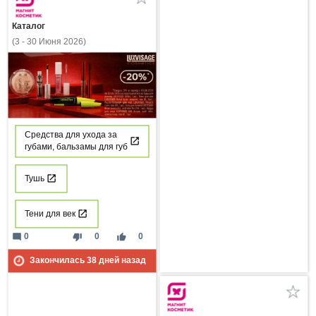
Каталог
(3 - 30 Июня 2026)
Средства для ухода за
губами, бальзамы для губ
Тушь
Тени для век
mode_comment
thumb_down
thumb_up
0
0
0
Закончилась
38
дней назад