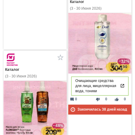
Каталог
(3 - 30 Июня 2026)
Каталог
(3 - 30 Июня 2026)
Очищающие средства
для лица, мицеллярная
вода, тоники
mode_comment
thumb_down
thumb_up
0
0
0
Закончилась
38
дней назад