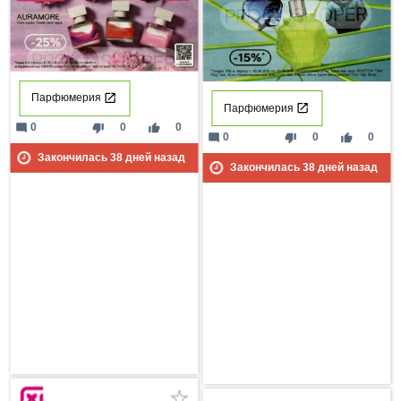
Парфюмерия
Парфюмерия
mode_comment
thumb_down
thumb_up
0
0
0
mode_comment
thumb_down
thumb_up
0
0
0
Закончилась
38
дней назад
Закончилась
38
дней назад