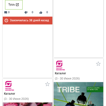
Тушь
mode_comment
thumb_down
thumb_up
0
0
0
Закончилась
38
дней назад
Каталог
(3 - 30 Июня 2026)
Каталог
(3 - 30 Июня 2026)