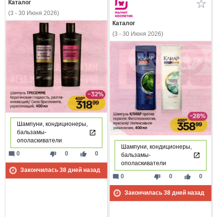
Каталог
(3 - 30 Июня 2026)
Каталог
(3 - 30 Июня 2026)
Шампуни, кондиционеры,
бальзамы-
ополаскиватели
Шампуни, кондиционеры,
mode_comment
thumb_down
thumb_up
0
0
0
бальзамы-
ополаскиватели
Закончилась
38
дней назад
mode_comment
thumb_down
thumb_up
0
0
0
Закончилась
38
дней назад