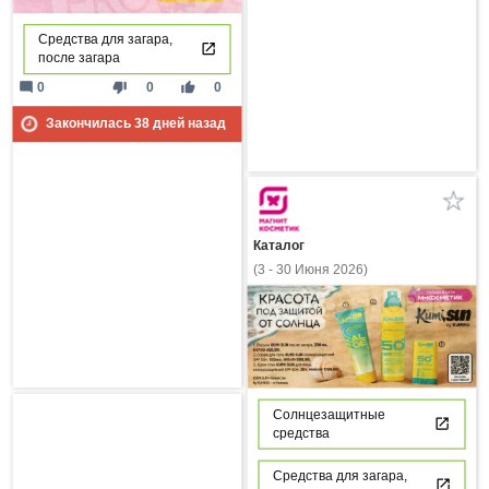
Средства для загара,
после загара
mode_comment
thumb_down
thumb_up
0
0
0
Закончилась
38
дней назад
Каталог
(3 - 30 Июня 2026)
Солнцезащитные
средства
Средства для загара,