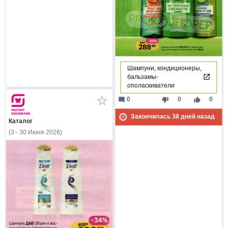
Шампуни, кондиционеры,
бальзамы-
ополаскиватели
mode_comment
thumb_down
thumb_up
0
0
0
Закончилась
38
дней назад
Каталог
(3 - 30 Июня 2026)