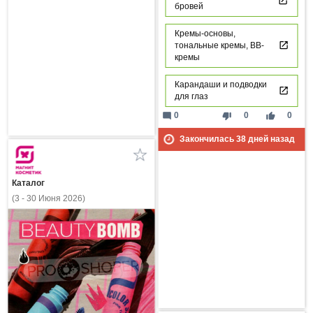
бровей
Кремы-основы,
тональные кремы, ВВ-
кремы
Карандаши и подводки
для глаз
mode_comment
thumb_down
thumb_up
0
0
0
Закончилась
38
дней назад
Каталог
(3 - 30 Июня 2026)