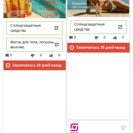
Солнцезащитные
Солнцезащитные
средства
средства
mode_comment
thumb_down
thumb_up
0
0
0
Масло для тела, лосьоны,
молочко
Закончилась
38
дней назад
mode_comment
thumb_down
thumb_up
0
0
0
Закончилась
38
дней назад