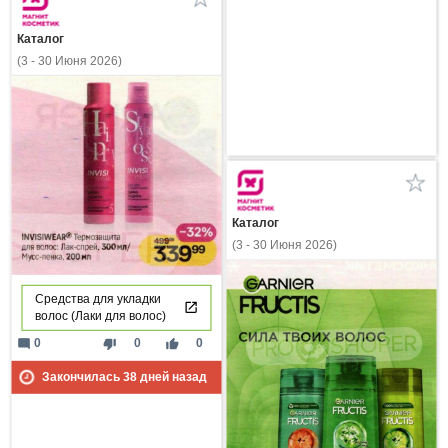
Каталог
(3 - 30 Июня 2026)
Каталог
(3 - 30 Июня 2026)
Средства для укладки
волос (Лаки для волос)
mode_comment
thumb_down
thumb_up
0
0
0
Закончилась
38
дней назад