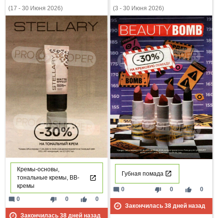
(17 - 30 Июня 2026)
(3 - 30 Июня 2026)
Кремы-основы,
Губная помада
тональные кремы, ВВ-
кремы
mode_comment
thumb_down
thumb_up
0
0
0
mode_comment
thumb_down
thumb_up
0
0
0
Закончилась
38
дней назад
Закончилась
38
дней назад