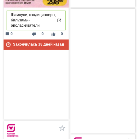
Шампуни, кондиционеры,
бальзамы-
ополаскиватели
mode_comment
thumb_down
thumb_up
0
0
0
Закончилась
38
дней назад