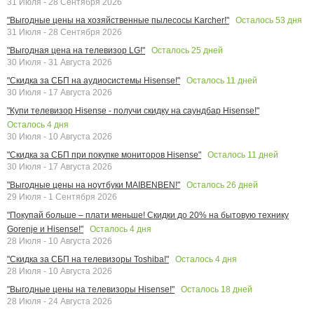
31 Июля - 28 Сентября 2026
Осталось
53
дня
"Выгодные цены на хозяйственные пылесосы Karcher!"
31 Июля - 28 Сентября 2026
Осталось
25
дней
"Выгодная цена на телевизор LG!"
30 Июля - 31 Августа 2026
Осталось
11
дней
"Скидка за СБП на аудиосистемы Hisense!"
30 Июля - 17 Августа 2026
"Купи телевизор Hisense - получи скидку на саундбар Hisense!"
Осталось
4
дня
30 Июля - 10 Августа 2026
Осталось
11
дней
"Скидка за СБП при покупке мониторов Hisense"
30 Июля - 17 Августа 2026
Осталось
26
дней
"Выгодные цены на ноутбуки MAIBENBEN!"
29 Июля - 1 Сентября 2026
"Покупай больше – плати меньше! Скидки до 20% на бытовую технику
Осталось
4
дня
Gorenje и Hisense!"
28 Июля - 10 Августа 2026
Осталось
4
дня
"Скидка за СБП на телевизоры Toshiba!"
28 Июля - 10 Августа 2026
Осталось
18
дней
"Выгодные цены на телевизоры Hisense!"
28 Июля - 24 Августа 2026