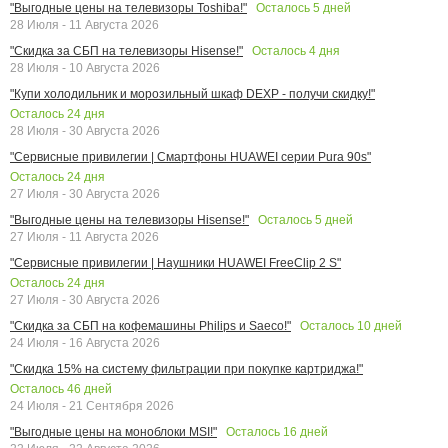
Осталось
5
дней
"Выгодные цены на телевизоры Toshiba!"
28 Июля - 11 Августа 2026
Осталось
4
дня
"Скидка за СБП на телевизоры Hisense!"
28 Июля - 10 Августа 2026
"Купи холодильник и морозильный шкаф DEXP - получи скидку!"
Осталось
24
дня
28 Июля - 30 Августа 2026
"Сервисные привилегии | Смартфоны HUAWEI серии Pura 90s"
Осталось
24
дня
27 Июля - 30 Августа 2026
Осталось
5
дней
"Выгодные цены на телевизоры Hisense!"
27 Июля - 11 Августа 2026
"Сервисные привилегии | Наушники HUAWEI FreeClip 2 S"
Осталось
24
дня
27 Июля - 30 Августа 2026
Осталось
10
дней
"Скидка за СБП на кофемашины Philips и Saeco!"
24 Июля - 16 Августа 2026
"Скидка 15% на систему фильтрации при покупке картриджа!"
Осталось
46
дней
24 Июля - 21 Сентября 2026
Осталось
16
дней
"Выгодные цены на моноблоки MSI!"