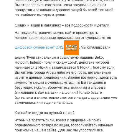
Вы отправлялись совершать свои покупки, начиная от
продуктов и заканчивая дорогостоящей бытовой техникой,
по наиболее выгодным ценам.
Скидки и акции в магазинах – все подробности и детали
На текущей страничке можно найти просмотреть
конкретные интересные предложения от супермаркетов
Цифровой супермаркет DNS
. Мы опубликовали
акцию "Купи стиральную и сушильную машины Beko,
Hotpoint, Indesit - получи скидку 15%!", действие которой
начинается 2 Июня и заканчивается 8 Июня. Поэтому если
Вы житель города Агрыз либо же его гость, детальненько
изучите данные предложения. Вполне возможно, здесь есть
именно те скидки в супермаркетах, что Вы так давно и
безутешно искали. Вооружитесь знаниями и вперед в
ближайший к Вам магазин на шопинг! Только будьте
бдительны и внимательно смотрите на дату, вдруг акция уже
закончилась или еще не началась.
Как найти скидки на нужный товар?
Чтобы не тратить силы, время и здоровье на поиск
определенного товара по акции, воспользуйтесь удобным
поиском на нашем сайте. Для Вас мы упростили все