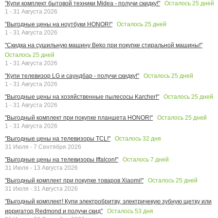
Осталось
25
дней
"Купи комплект бытовой техники Midea - получи скидку!"
1 - 31 Августа 2026
Осталось
25
дней
"Выгодные цены на ноутбуки HONOR!"
1 - 31 Августа 2026
"Скидка на сушильную машину Beko при покупке стиральной машины!"
Осталось
25
дней
1 - 31 Августа 2026
Осталось
25
дней
"Купи телевизор LG и саундбар - получи скидку!"
1 - 31 Августа 2026
Осталось
25
дней
"Выгодные цены на хозяйственные пылесосы Karcher!"
1 - 31 Августа 2026
Осталось
25
дней
"Выгодный комплект при покупке планшета HONOR!"
1 - 31 Августа 2026
Осталось
32
дня
"Выгодные цены на телевизоры TCL!"
31 Июля - 7 Сентября 2026
Осталось
7
дней
"Выгодные цены на телевизоры Iffalcon!"
31 Июля - 13 Августа 2026
Осталось
25
дней
"Выгодный комплект при покупке товаров Xiaomi!"
31 Июля - 31 Августа 2026
"Выгодный комплект! Купи электробритву, электричекую зубную щетку или
Осталось
53
дня
ирригатор Redmond и получи скид"