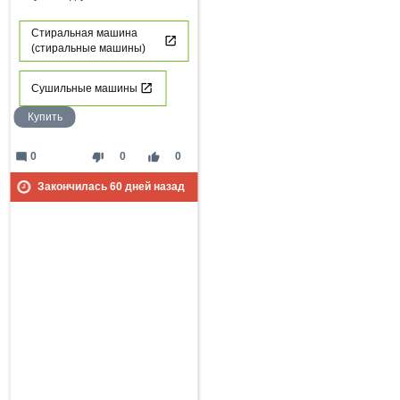
Стиральная машина
(стиральные машины)
Сушильные машины
Купить
mode_comment
thumb_down
thumb_up
0
0
0
Закончилась
60
дней назад