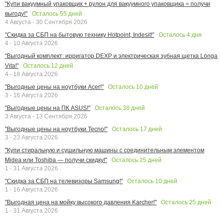
"Купи вакуумный упаковщик + рулон для вакуумного упаковщика = получи
Осталось
55
дней
выгоду!"
4 Августа - 30 Сентября 2026
Осталось
4
дня
"Скидка за СБП на бытовую технику Hotpoint, Indesit!"
4 - 10 Августа 2026
"Выгодный комплект: ирригатор DEXP и электрическая зубная щетка Longa
Осталось
12
дней
Vita!"
4 - 18 Августа 2026
Осталось
10
дней
"Выгодные цены на ноутбуки Acer!"
3 - 16 Августа 2026
Осталось
38
дней
"Выгодные цены на ПК ASUS!"
3 Августа - 13 Сентября 2026
Осталось
17
дней
"Выгодные цены на ноутбуки Tecno!"
3 - 23 Августа 2026
"Купи стиральную и сушильную машины с соединительным элементом
Осталось
25
дней
Midea или Toshiba — получи скидку!"
1 - 31 Августа 2026
Осталось
10
дней
"Скидка за СБП на телевизоры Samsung!"
1 - 16 Августа 2026
Осталось
25
дней
"Выгодная цена на мойку высокого давления Karcher!"
1 - 31 Августа 2026