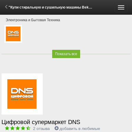
"Купи стиральную и сушильную машины Beko, Hotpoint, Indesit - получи скидку 15%!" (2 - 8 Июня 2026)
Пере
Электроника и Бытовая Техника
меню
Показать все
Цифровой супермаркет DNS
2
отзыва
добавить в любимые