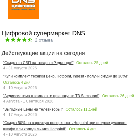
Цифровой супермаркет DNS
2
отзыва
Действующие акции на сегодня
Осталось
25
дней
"Скидка за СБП на товары «Редмонд»!"
4 - 31 Августа 2026
"Купи комплект техники Beko, Hotpoint, Indesit - получи скидку до 30%!"
Осталось
4
дня
4 - 10 Августа 2026
Осталось
26
дней
"Аудиосистема в комплекте при покупке ТВ Samsung!"
4 Августа - 1 Сентября 2026
Осталось
11
дней
"Выгодные цены на телевизоры!"
4 - 17 Августа 2026
"Скидка 50% на варочную поверхность Hotpoint при покупке духового
Осталось
4
дня
шкафа или холодильника Hotpoint!"
4 - 10 Августа 2026