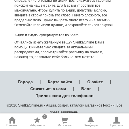
определенного товара по акции, воспользуйтесь удобным
поиском на нашем сайте. Для Вас мы упростили все
максимально. Чтобы купить по акции, допустим, молоко,
введите в строку поиска это слово. Ничего сложного, все
предельно ясно. Нужно выбрать много всего и не забыть?
Отмечайте галочками нужное, и сохраняйте список покупок!
Акции и скидки супермаркетов во благо
Отчаялись искать желанную вещь? SkidkaOnline Вам в
помощь. Внимательно следите за актуальными
распродажами, просматривайте рассылку на почте и,
наконец-то, позвольте себе больше, чем можете!
Города
|
Карта сайта
|
О сайте
|
Связаться с нами
|
Блог
|
Приложения для телефонов
©2026 SkidkaOnline.ru - Акции, скидки, каталоги магазинов России. Все
права защищены.
0
Главная
Избранное
Магазины
Входящие
Профиль