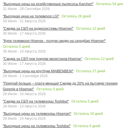
Осталось
54
дня
"Выгодные цены на хозяйственные пылесосы Karcher!"
31 Июля - 28 Сентября 2026
Осталось
26
дней
"Выгодная цена на телевизор LG!"
30 Июля - 31 Августа 2026
Осталось
12
дней
"Скидка за СБП на аудиосистемы Hisense!"
30 Июля - 17 Августа 2026
"Купи телевизор Hisense - получи скидку на саундбар Hisense!"
Осталось
5
дней
30 Июля - 10 Августа 2026
Осталось
12
дней
"Скидка за СБП при покупке мониторов Hisense"
30 Июля - 17 Августа 2026
Осталось
27
дней
"Выгодные цены на ноутбуки MAIBENBEN!"
29 Июля - 1 Сентября 2026
"Покупай больше – плати меньше! Скидки до 20% на бытовую технику
Осталось
5
дней
Gorenje и Hisense!"
28 Июля - 10 Августа 2026
Осталось
5
дней
"Скидка за СБП на телевизоры Toshiba!"
28 Июля - 10 Августа 2026
Осталось
19
дней
"Выгодные цены на телевизоры Hisense!"
28 Июля - 24 Августа 2026
Осталось
6
дней
"Выгодные цены на телевизоры Toshiba!"