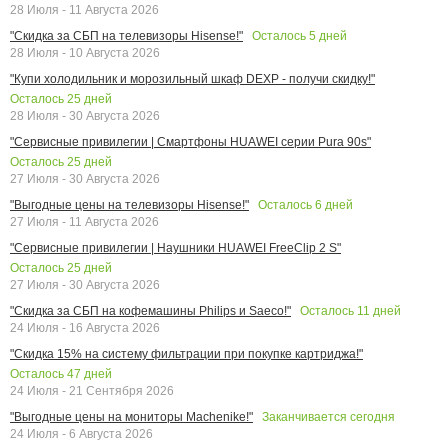
28 Июля - 11 Августа 2026
Осталось
5
дней
"Скидка за СБП на телевизоры Hisense!"
28 Июля - 10 Августа 2026
"Купи холодильник и морозильный шкаф DEXP - получи скидку!"
Осталось
25
дней
28 Июля - 30 Августа 2026
"Сервисные привилегии | Смартфоны HUAWEI серии Pura 90s"
Осталось
25
дней
27 Июля - 30 Августа 2026
Осталось
6
дней
"Выгодные цены на телевизоры Hisense!"
27 Июля - 11 Августа 2026
"Сервисные привилегии | Наушники HUAWEI FreeClip 2 S"
Осталось
25
дней
27 Июля - 30 Августа 2026
Осталось
11
дней
"Скидка за СБП на кофемашины Philips и Saeco!"
24 Июля - 16 Августа 2026
"Скидка 15% на систему фильтрации при покупке картриджа!"
Осталось
47
дней
24 Июля - 21 Сентября 2026
Заканчивается сегодня
"Выгодные цены на мониторы Machenike!"
24 Июля - 6 Августа 2026