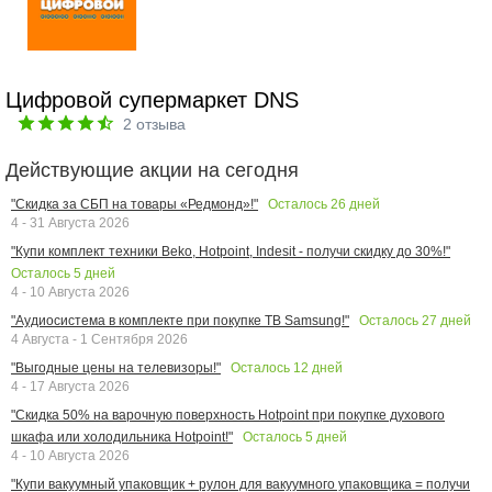
Цифровой супермаркет DNS
2
отзыва
Действующие акции на сегодня
Осталось
26
дней
"Скидка за СБП на товары «Редмонд»!"
4 - 31 Августа 2026
"Купи комплект техники Beko, Hotpoint, Indesit - получи скидку до 30%!"
Осталось
5
дней
4 - 10 Августа 2026
Осталось
27
дней
"Аудиосистема в комплекте при покупке ТВ Samsung!"
4 Августа - 1 Сентября 2026
Осталось
12
дней
"Выгодные цены на телевизоры!"
4 - 17 Августа 2026
"Скидка 50% на варочную поверхность Hotpoint при покупке духового
Осталось
5
дней
шкафа или холодильника Hotpoint!"
4 - 10 Августа 2026
"Купи вакуумный упаковщик + рулон для вакуумного упаковщика = получи