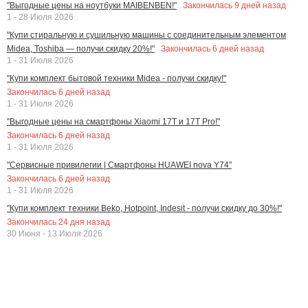
Закончилась
9
дней назад
"Выгодные цены на ноутбуки MAIBENBEN!"
1 - 28 Июля 2026
"Купи стиральную и сушильную машины с соединительным элементом
Закончилась
6
дней назад
Midea, Toshiba — получи скидку 20%!"
1 - 31 Июля 2026
"Купи комплект бытовой техники Midea - получи скидку!"
Закончилась
6
дней назад
1 - 31 Июля 2026
"Выгодные цены на смартфоны Xiaomi 17T и 17T Pro!"
Закончилась
6
дней назад
1 - 31 Июля 2026
"Сервисные привилегии | Смартфоны HUAWEI nova Y74"
Закончилась
6
дней назад
1 - 31 Июля 2026
"Купи комплект техники Beko, Hotpoint, Indesit - получи скидку до 30%!"
Закончилась
24
дня назад
30 Июня - 13 Июля 2026