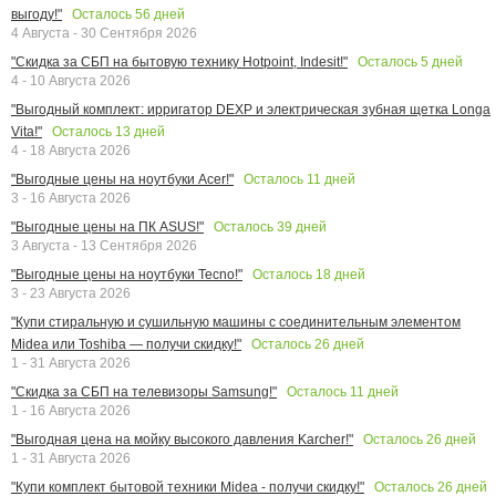
Осталось
56
дней
выгоду!"
4 Августа - 30 Сентября 2026
Осталось
5
дней
"Скидка за СБП на бытовую технику Hotpoint, Indesit!"
4 - 10 Августа 2026
"Выгодный комплект: ирригатор DEXP и электрическая зубная щетка Longa
Осталось
13
дней
Vita!"
4 - 18 Августа 2026
Осталось
11
дней
"Выгодные цены на ноутбуки Acer!"
3 - 16 Августа 2026
Осталось
39
дней
"Выгодные цены на ПК ASUS!"
3 Августа - 13 Сентября 2026
Осталось
18
дней
"Выгодные цены на ноутбуки Tecno!"
3 - 23 Августа 2026
"Купи стиральную и сушильную машины с соединительным элементом
Осталось
26
дней
Midea или Toshiba — получи скидку!"
1 - 31 Августа 2026
Осталось
11
дней
"Скидка за СБП на телевизоры Samsung!"
1 - 16 Августа 2026
Осталось
26
дней
"Выгодная цена на мойку высокого давления Karcher!"
1 - 31 Августа 2026
Осталось
26
дней
"Купи комплект бытовой техники Midea - получи скидку!"