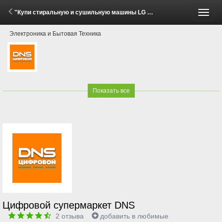
"Купи стиральную и сушильную машины LG — получи скидку 10%!" (30 Мая - 8 Июня 2026)
Пере
Электроника и Бытовая Техника
меню
Показать все
Цифровой супермаркет DNS
2
отзыва
добавить в любимые