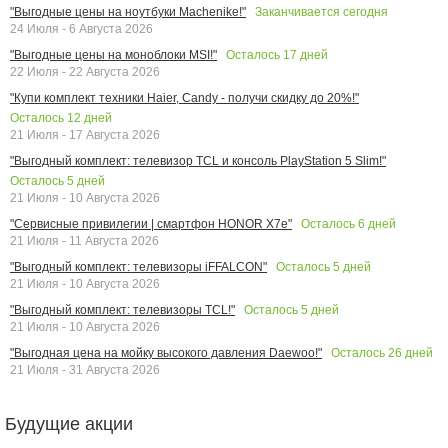
Заканчивается сегодня
"Выгодные цены на ноутбуки Machenike!"
24 Июля - 6 Августа 2026
Осталось
17
дней
"Выгодные цены на моноблоки MSI!"
22 Июля - 22 Августа 2026
"Купи комплект техники Haier, Candy - получи скидку до 20%!"
Осталось
12
дней
21 Июля - 17 Августа 2026
"Выгодный комплект: телевизор TCL и консоль PlayStation 5 Slim!"
Осталось
5
дней
21 Июля - 10 Августа 2026
Осталось
6
дней
"Сервисные привилегии | смартфон HONOR X7e"
21 Июля - 11 Августа 2026
Осталось
5
дней
"Выгодный комплект: телевизоры iFFALCON"
21 Июля - 10 Августа 2026
Осталось
5
дней
"Выгодный комплект: телевизоры TCL!"
21 Июля - 10 Августа 2026
Осталось
26
дней
"Выгодная цена на мойку высокого давления Daewoo!"
21 Июля - 31 Августа 2026
Будущие акции