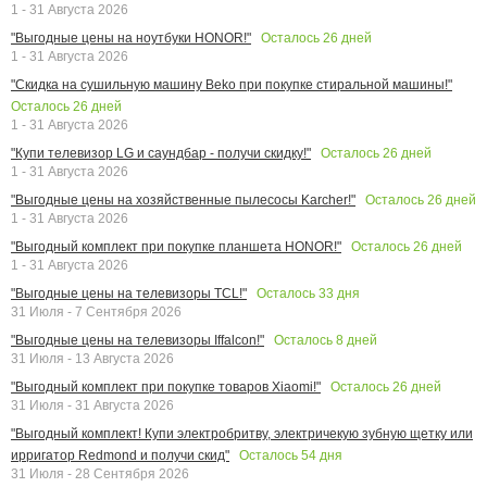
1 - 31 Августа 2026
Осталось
26
дней
"Выгодные цены на ноутбуки HONOR!"
1 - 31 Августа 2026
"Скидка на сушильную машину Beko при покупке стиральной машины!"
Осталось
26
дней
1 - 31 Августа 2026
Осталось
26
дней
"Купи телевизор LG и саундбар - получи скидку!"
1 - 31 Августа 2026
Осталось
26
дней
"Выгодные цены на хозяйственные пылесосы Karcher!"
1 - 31 Августа 2026
Осталось
26
дней
"Выгодный комплект при покупке планшета HONOR!"
1 - 31 Августа 2026
Осталось
33
дня
"Выгодные цены на телевизоры TCL!"
31 Июля - 7 Сентября 2026
Осталось
8
дней
"Выгодные цены на телевизоры Iffalcon!"
31 Июля - 13 Августа 2026
Осталось
26
дней
"Выгодный комплект при покупке товаров Xiaomi!"
31 Июля - 31 Августа 2026
"Выгодный комплект! Купи электробритву, электричекую зубную щетку или
Осталось
54
дня
ирригатор Redmond и получи скид"
31 Июля - 28 Сентября 2026