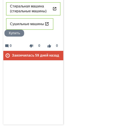
Стиральная машина
(стиральные машины)
Сушильные машины
Купить
mode_comment
thumb_down
thumb_up
0
0
0
Закончилась
59
дней назад