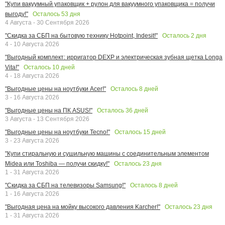
"Купи вакуумный упаковщик + рулон для вакуумного упаковщика = получи
Осталось
53
дня
выгоду!"
4 Августа - 30 Сентября 2026
Осталось
2
дня
"Скидка за СБП на бытовую технику Hotpoint, Indesit!"
4 - 10 Августа 2026
"Выгодный комплект: ирригатор DEXP и электрическая зубная щетка Longa
Осталось
10
дней
Vita!"
4 - 18 Августа 2026
Осталось
8
дней
"Выгодные цены на ноутбуки Acer!"
3 - 16 Августа 2026
Осталось
36
дней
"Выгодные цены на ПК ASUS!"
3 Августа - 13 Сентября 2026
Осталось
15
дней
"Выгодные цены на ноутбуки Tecno!"
3 - 23 Августа 2026
"Купи стиральную и сушильную машины с соединительным элементом
Осталось
23
дня
Midea или Toshiba — получи скидку!"
1 - 31 Августа 2026
Осталось
8
дней
"Скидка за СБП на телевизоры Samsung!"
1 - 16 Августа 2026
Осталось
23
дня
"Выгодная цена на мойку высокого давления Karcher!"
1 - 31 Августа 2026