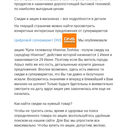
продуктов и заканчивая дорогостоящей бытовой техникой,
по наиболее выгодным ценам.
Скидки и акции в магазинах – все подробности и детали
На текущей страничке можно найти просмотреть
конкретные интересные предложения от супермаркетов
Цифровой супермаркет DNS
. Мы опубликовали
акцию "Купи телевизор Hisense,Toshiba - получи скидку на
саундбар Hisense!", действие которой начинается 1 Июня и
заканчивается 29 Июня. Поэтому если Вы житель города
Агрыз либо же его гость, детальненько изучите данные
предложения. Вполне возможно, здесь есть именно те
скидки в супермаркетах, что Вы так давно и безутешно
искали. Вооружитесь знаниями и вперед в ближайший к Вам
магазин на шопинг! Только будьте бдительны и внимательно
смотрите на дату, вдруг акция уже закончилась или еще не
началась.
Как найти скидки на нужный товар?
Чтобы не тратить силы, время и здоровье на поиск
определенного товара по акции, воспользуйтесь удобным
поиском на нашем сайте. Для Вас мы упростили все
максимально. Чтобы купить по акции, допустим, молоко,