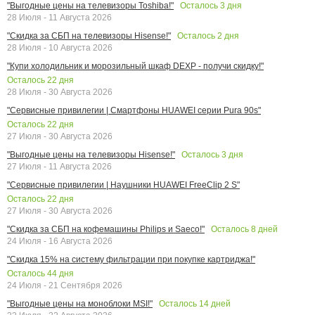
Осталось
3
дня
"Выгодные цены на телевизоры Toshiba!"
28 Июля - 11 Августа 2026
Осталось
2
дня
"Скидка за СБП на телевизоры Hisense!"
28 Июля - 10 Августа 2026
"Купи холодильник и морозильный шкаф DEXP - получи скидку!"
Осталось
22
дня
28 Июля - 30 Августа 2026
"Сервисные привилегии | Смартфоны HUAWEI серии Pura 90s"
Осталось
22
дня
27 Июля - 30 Августа 2026
Осталось
3
дня
"Выгодные цены на телевизоры Hisense!"
27 Июля - 11 Августа 2026
"Сервисные привилегии | Наушники HUAWEI FreeClip 2 S"
Осталось
22
дня
27 Июля - 30 Августа 2026
Осталось
8
дней
"Скидка за СБП на кофемашины Philips и Saeco!"
24 Июля - 16 Августа 2026
"Скидка 15% на систему фильтрации при покупке картриджа!"
Осталось
44
дня
24 Июля - 21 Сентября 2026
Осталось
14
дней
"Выгодные цены на моноблоки MSI!"