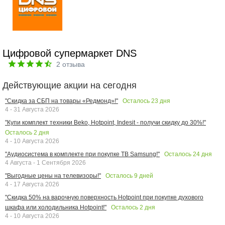
Цифровой супермаркет DNS
2
отзыва
Действующие акции на сегодня
Осталось
23
дня
"Скидка за СБП на товары «Редмонд»!"
4 - 31 Августа 2026
"Купи комплект техники Beko, Hotpoint, Indesit - получи скидку до 30%!"
Осталось
2
дня
4 - 10 Августа 2026
Осталось
24
дня
"Аудиосистема в комплекте при покупке ТВ Samsung!"
4 Августа - 1 Сентября 2026
Осталось
9
дней
"Выгодные цены на телевизоры!"
4 - 17 Августа 2026
"Скидка 50% на варочную поверхность Hotpoint при покупке духового
Осталось
2
дня
шкафа или холодильника Hotpoint!"
4 - 10 Августа 2026