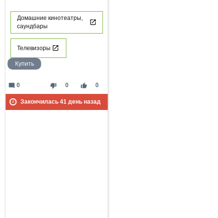
Домашние кинотеатры,
саундбары
Телевизоры
Купить
mode_comment
thumb_down
thumb_up
0
0
0
Закончилась
41
день назад