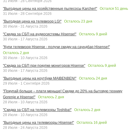
31 Июля - 28 Сентября 2026
Остался
51
день
"Выгодные цены на хозяйственные пылесосы Karcher!"
31 Июля - 28 Сентября 2026
Осталось
23
дня
"Выгодная цена на телевизор LG!"
30 Июля - 31 Августа 2026
Осталось
9
дней
"Скидка за СБП на аудиосистемы Hisense!"
30 Июля - 17 Августа 2026
"Купи телевизор Hisense - получи скидку на саундбар Hisense!"
Осталось
2
дня
30 Июля - 10 Августа 2026
Осталось
9
дней
"Скидка за СБП при покупке мониторов Hisense"
30 Июля - 17 Августа 2026
Осталось
24
дня
"Выгодные цены на ноутбуки MAIBENBEN!"
29 Июля - 1 Сентября 2026
"Покупай больше – плати меньше! Скидки до 20% на бытовую технику
Осталось
2
дня
Gorenje и Hisense!"
28 Июля - 10 Августа 2026
Осталось
2
дня
"Скидка за СБП на телевизоры Toshiba!"
28 Июля - 10 Августа 2026
Осталось
16
дней
"Выгодные цены на телевизоры Hisense!"
28 Июля - 24 Августа 2026