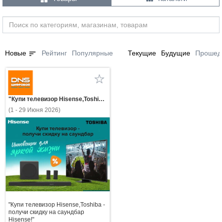
sort
Новые
Рейтинг
Популярные
Текущие
Будущие
Прошед
"Купи телевизор Hisense,Toshiba - получи скидку на саундбар Hisense!"
(1 - 29 Июня 2026)
"Купи телевизор Hisense,Toshiba -
получи скидку на саундбар
Hisense!"