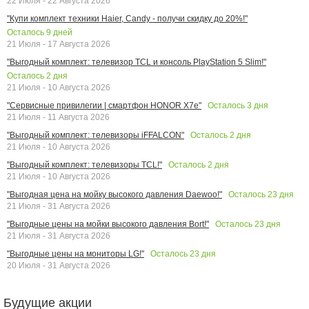
22 Июля - 22 Августа 2026
"Купи комплект техники Haier, Candy - получи скидку до 20%!"
Осталось
9
дней
21 Июля - 17 Августа 2026
"Выгодный комплект: телевизор TCL и консоль PlayStation 5 Slim!"
Осталось
2
дня
21 Июля - 10 Августа 2026
Осталось
3
дня
"Сервисные привилегии | смартфон HONOR X7e"
21 Июля - 11 Августа 2026
Осталось
2
дня
"Выгодный комплект: телевизоры iFFALCON"
21 Июля - 10 Августа 2026
Осталось
2
дня
"Выгодный комплект: телевизоры TCL!"
21 Июля - 10 Августа 2026
Осталось
23
дня
"Выгодная цена на мойку высокого давления Daewoo!"
21 Июля - 31 Августа 2026
Осталось
23
дня
"Выгодные цены на мойки высокого давления Bort!"
21 Июля - 31 Августа 2026
Осталось
23
дня
"Выгодные цены на мониторы LG!"
20 Июля - 31 Августа 2026
Будущие акции