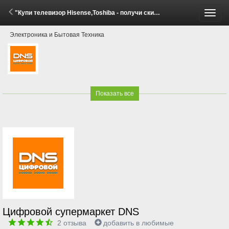
"Купи телевизор Hisense,Toshiba - получи скидку на саундбар Hisense!" (1 - 29 Июня 2026)
Пере
Электроника и Бытовая Техника
меню
Показать все
Цифровой супермаркет DNS
2
отзыва
добавить в любимые