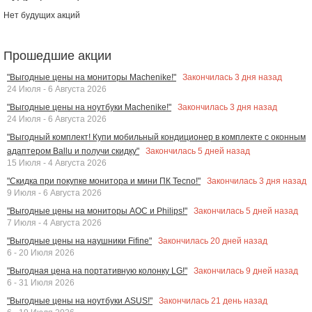
Нет будущих акций
Прошедшие акции
Закончилась
3
дня назад
"Выгодные цены на мониторы Machenike!"
24 Июля - 6 Августа 2026
Закончилась
3
дня назад
"Выгодные цены на ноутбуки Machenike!"
24 Июля - 6 Августа 2026
"Выгодный комплект! Купи мобильный кондиционер в комплекте с оконным
Закончилась
5
дней назад
адаптером Ballu и получи скидку"
15 Июля - 4 Августа 2026
Закончилась
3
дня назад
"Скидка при покупке монитора и мини ПК Tecno!"
9 Июля - 6 Августа 2026
Закончилась
5
дней назад
"Выгодные цены на мониторы AOC и Philips!"
7 Июля - 4 Августа 2026
Закончилась
20
дней назад
"Выгодные цены на наушники Fifine"
6 - 20 Июля 2026
Закончилась
9
дней назад
"Выгодная цена на портативную колонку LG!"
6 - 31 Июля 2026
Закончилась
21
день назад
"Выгодные цены на ноутбуки ASUS!"