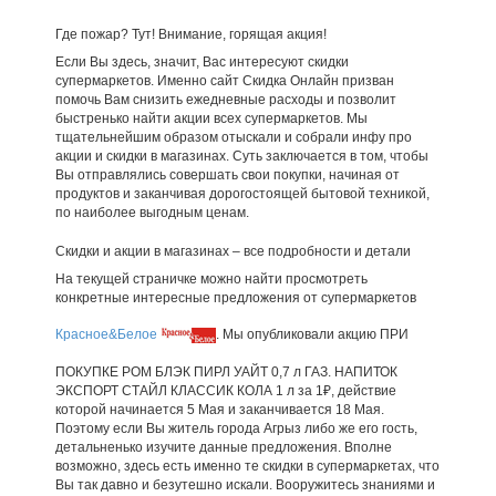
Где пожар? Тут! Внимание, горящая акция!
Если Вы здесь, значит, Вас интересуют скидки
супермаркетов. Именно сайт Скидка Онлайн призван
помочь Вам снизить ежедневные расходы и позволит
быстренько найти акции всех супермаркетов. Мы
тщательнейшим образом отыскали и собрали инфу про
акции и скидки в магазинах. Суть заключается в том, чтобы
Вы отправлялись совершать свои покупки, начиная от
продуктов и заканчивая дорогостоящей бытовой техникой,
по наиболее выгодным ценам.
Скидки и акции в магазинах – все подробности и детали
На текущей страничке можно найти просмотреть
конкретные интересные предложения от супермаркетов
Красное&Белое
. Мы опубликовали акцию ПРИ
ПОКУПКЕ РОМ БЛЭК ПИРЛ УАЙТ 0,7 л ГАЗ. НАПИТОК
ЭКСПОРТ СТАЙЛ КЛАССИК КОЛА 1 л за 1₽, действие
которой начинается 5 Мая и заканчивается 18 Мая.
Поэтому если Вы житель города Агрыз либо же его гость,
детальненько изучите данные предложения. Вполне
возможно, здесь есть именно те скидки в супермаркетах, что
Вы так давно и безутешно искали. Вооружитесь знаниями и