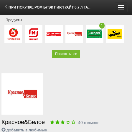
ПРИ ПОКУПКЕ РОМ БЛЭК ПИРЛ УАЙТ 0,7 л ГАЗ. НАПИТОК ЭКСПОРТ СТАЙЛ КЛАССИК КОЛА 1 л за 1₽ (5 - 18 Мая 2026)
Пере
Продукты
меню
1
Показать все
Красное&Белое
40
отзывов
добавить в любимые