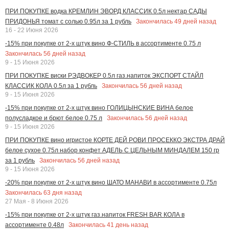
ПРИ ПОКУПКЕ водка КРЕМЛИН ЭВОРД КЛАССИК 0.5л нектар САДЫ
Закончилась
49
дней назад
ПРИДОНЬЯ томат с солью 0.95л за 1 рубль
16 - 22 Июня 2026
-15% при покупке от 2-х штук вино Ф-СТИЛЬ в ассортименте 0.75 л
Закончилась
56
дней назад
9 - 15 Июня 2026
ПРИ ПОКУПКЕ виски РЭДВОКЕР 0.5л газ.напиток ЭКСПОРТ СТАЙЛ
Закончилась
56
дней назад
КЛАССИК КОЛА 0.5л за 1 рубль
9 - 15 Июня 2026
-15% при покупке от 2-х штук вино ГОЛИЦЫНСКИЕ ВИНА белое
Закончилась
56
дней назад
полусладкое и брют белое 0.75 л
9 - 15 Июня 2026
ПРИ ПОКУПКЕ вино игристое КОРТЕ ДЕЙ РОВИ ПРОСЕККО ЭКСТРА ДРАЙ
белое сухое 0.75л набор конфет АДЕЛЬ С ЦЕЛЬНЫМ МИНДАЛЕМ 150 гр
Закончилась
56
дней назад
за 1 рубль
9 - 15 Июня 2026
-20% при покупке от 2-х штук вино ШАТО МАНАВИ в ассортименте 0.75л
Закончилась
63
дня назад
27 Мая - 8 Июня 2026
-15% при покупке от 2-х штук газ.напиток FRESH BAR КОЛА в
Закончилась
41
день назад
ассортименте 0.48л