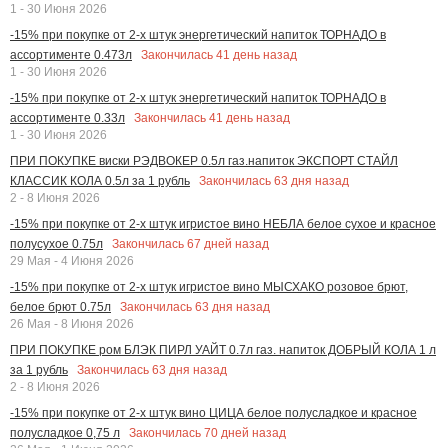
1 - 30 Июня 2026
-15% при покупке от 2-х штук энергетический напиток ТОРНАДО в
Закончилась
41
день назад
ассортименте 0.473л
1 - 30 Июня 2026
-15% при покупке от 2-х штук энергетический напиток ТОРНАДО в
Закончилась
41
день назад
ассортименте 0.33л
1 - 30 Июня 2026
ПРИ ПОКУПКЕ виски РЭДВОКЕР 0.5л газ.напиток ЭКСПОРТ СТАЙЛ
Закончилась
63
дня назад
КЛАССИК КОЛА 0.5л за 1 рубль
2 - 8 Июня 2026
-15% при покупке от 2-х штук игристое вино НЕБЛА белое сухое и красное
Закончилась
67
дней назад
полусухое 0.75л
29 Мая - 4 Июня 2026
-15% при покупке от 2-х штук игристое вино МЫСХАКО розовое брют,
Закончилась
63
дня назад
белое брют 0.75л
26 Мая - 8 Июня 2026
ПРИ ПОКУПКЕ ром БЛЭК ПИРЛ УАЙТ 0.7л газ. напиток ДОБРЫЙ КОЛА 1 л
Закончилась
63
дня назад
за 1 рубль
2 - 8 Июня 2026
-15% при покупке от 2-х штук вино ЦИЦА белое полусладкое и красное
Закончилась
70
дней назад
полусладкое 0,75 л