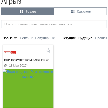
Агрыз


Товары
Каталоги
sort
Новые
Рейтинг
Популярные
Текущие
Будущие
Прошед
ПРИ ПОКУПКЕ РОМ БЛЭК ПИРЛ УАЙТ 0,7 л ГАЗ. НАПИТОК ЭКСПОРТ СТАЙЛ КЛАССИК КОЛА 1 л за 1₽
(5 - 18 Мая 2026)