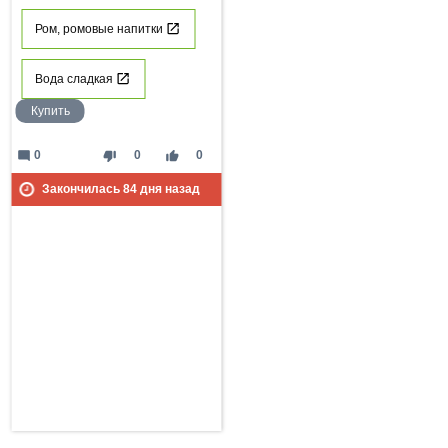
Ром, ромовые напитки
Вода сладкая
Купить
mode_comment
thumb_down
thumb_up
0
0
0
Закончилась
84
дня назад