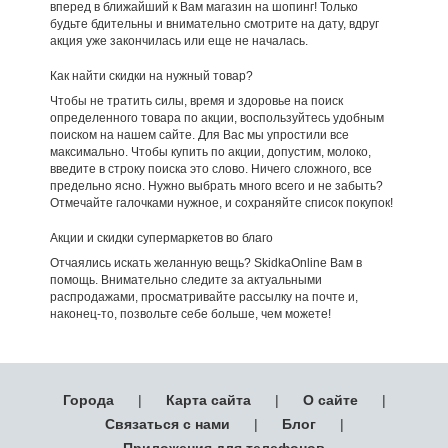
вперед в ближайший к Вам магазин на шопинг! Только
будьте бдительны и внимательно смотрите на дату, вдруг
акция уже закончилась или еще не началась.
Как найти скидки на нужный товар?
Чтобы не тратить силы, время и здоровье на поиск
определенного товара по акции, воспользуйтесь удобным
поиском на нашем сайте. Для Вас мы упростили все
максимально. Чтобы купить по акции, допустим, молоко,
введите в строку поиска это слово. Ничего сложного, все
предельно ясно. Нужно выбрать много всего и не забыть?
Отмечайте галочками нужное, и сохраняйте список покупок!
Акции и скидки супермаркетов во благо
Отчаялись искать желанную вещь? SkidkaOnline Вам в
помощь. Внимательно следите за актуальными
распродажами, просматривайте рассылку на почте и,
наконец-то, позвольте себе больше, чем можете!
Города
|
Карта сайта
|
О сайте
|
Связаться с нами
|
Блог
|