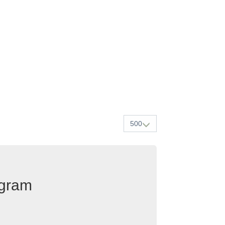
500
egram