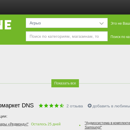
Агрыз
Это не Ваш
Поиск по к
Показать все
рмаркет DNS
2
отзыва
добавить в любим
ции:
"Аудиосистема в комплекте
вары «Редмонд»!"
Осталось
25
дней
Samsung!"