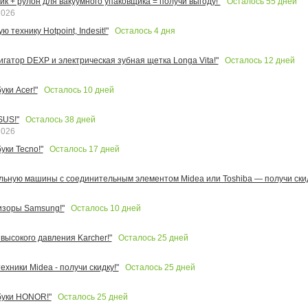
Осталось
55
дней
к + рулон для вакуумного упаковщика = получи выгоду!"
2026
Осталось
4
дня
 технику Hotpoint, Indesit!"
Осталось
12
дней
игатор DEXP и электрическая зубная щетка Longa Vita!"
Осталось
10
дней
ки Acer!"
Осталось
38
дней
SUS!"
2026
Осталось
17
дней
уки Tecno!"
льную машины с соединительным элементом Midea или Toshiba — получи скид
Осталось
10
дней
изоры Samsung!"
Осталось
25
дней
высокого давления Karcher!"
Осталось
25
дней
ехники Midea - получи скидку!"
Осталось
25
дней
буки HONOR!"