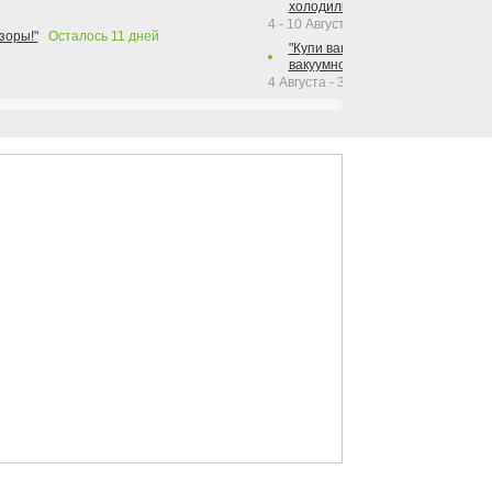
холодильника Hotpoint!"
4 - 10 Августа 2026
зоры!"
Осталось
11
дней
"Купи вакуумный упаковщик + р
вакуумного упаковщика = получи
4 Августа - 30 Сентября 2026