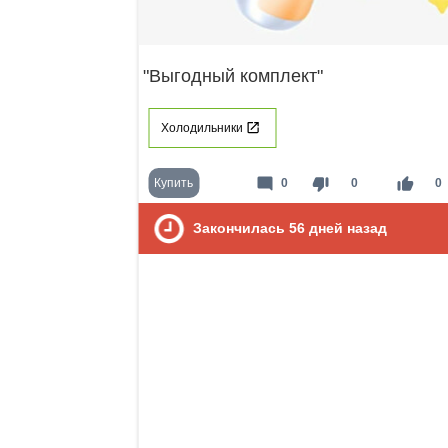
"Выгодный комплект"
Холодильники
mode_comment
thumb_down
thumb_up
Купить
0
0
0
Закончилась
56
дней назад