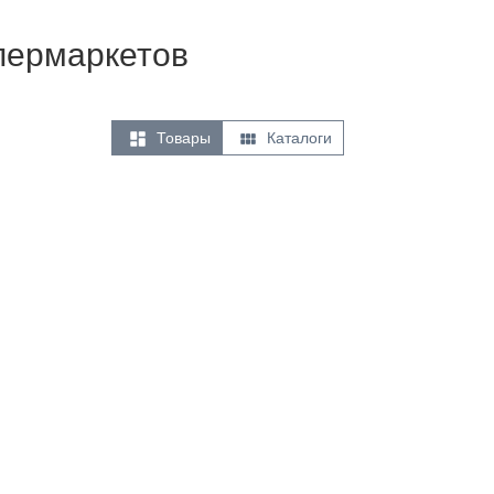
упермаркетов


Товары
Каталоги