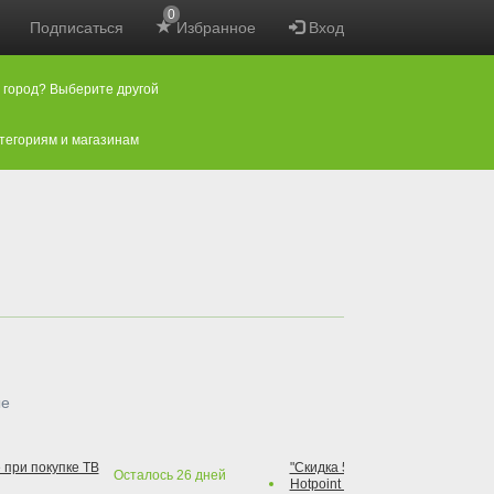
0
Подписаться
Избранное
Вход
 город? Выберите другой
атегориям и магазинам
ые
 при покупке ТВ
"Скидка 50% на варочную повер
Осталось
26
дней
Hotpoint при покупке духового 