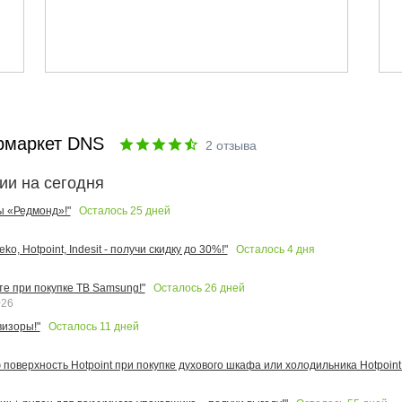
рмаркет DNS
2
отзыва
ии на сегодня
Осталось
25
дней
ы «Редмонд»!"
Осталось
4
дня
o, Hotpoint, Indesit - получи скидку до 30%!"
Осталось
26
дней
те при покупке ТВ Samsung!"
026
Осталось
11
дней
изоры!"
поверхность Hotpoint при покупке духового шкафа или холодильника Hotpoint!