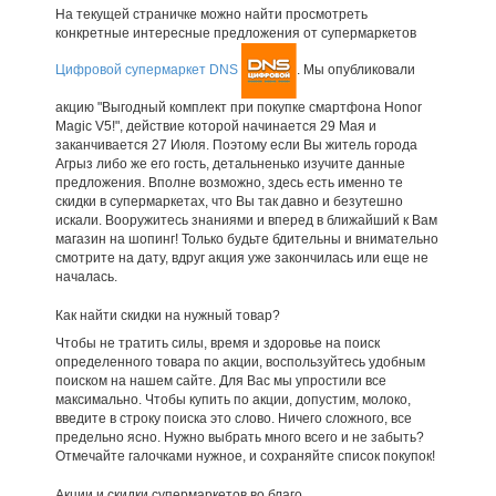
На текущей страничке можно найти просмотреть
конкретные интересные предложения от супермаркетов
Цифровой супермаркет DNS
. Мы опубликовали
акцию "Выгодный комплект при покупке смартфона Honor
Magic V5!", действие которой начинается 29 Мая и
заканчивается 27 Июля. Поэтому если Вы житель города
Агрыз либо же его гость, детальненько изучите данные
предложения. Вполне возможно, здесь есть именно те
скидки в супермаркетах, что Вы так давно и безутешно
искали. Вооружитесь знаниями и вперед в ближайший к Вам
магазин на шопинг! Только будьте бдительны и внимательно
смотрите на дату, вдруг акция уже закончилась или еще не
началась.
Как найти скидки на нужный товар?
Чтобы не тратить силы, время и здоровье на поиск
определенного товара по акции, воспользуйтесь удобным
поиском на нашем сайте. Для Вас мы упростили все
максимально. Чтобы купить по акции, допустим, молоко,
введите в строку поиска это слово. Ничего сложного, все
предельно ясно. Нужно выбрать много всего и не забыть?
Отмечайте галочками нужное, и сохраняйте список покупок!
Акции и скидки супермаркетов во благо