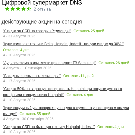
Цифровой супермаркет DNS
2
отзыва
Действующие акции на сегодня
Осталось
25
дней
"Скидка за СБП на товары «Редмонд»!"
4 - 31 Августа 2026
"Купи комплект техники Beko, Hotpoint, Indesit - получи скидку до 30%!"
Осталось
4
дня
4 - 10 Августа 2026
Осталось
26
дней
"Аудиосистема в комплекте при покупке ТВ Samsung!"
4 Августа - 1 Сентября 2026
Осталось
11
дней
"Выгодные цены на телевизоры!"
4 - 17 Августа 2026
"Скидка 50% на варочную поверхность Hotpoint при покупке духового
Осталось
4
дня
шкафа или холодильника Hotpoint!"
4 - 10 Августа 2026
"Купи вакуумный упаковщик + рулон для вакуумного упаковщика = получи
Осталось
55
дней
выгоду!"
4 Августа - 30 Сентября 2026
Осталось
4
дня
"Скидка за СБП на бытовую технику Hotpoint, Indesit!"
4 - 10 Августа 2026