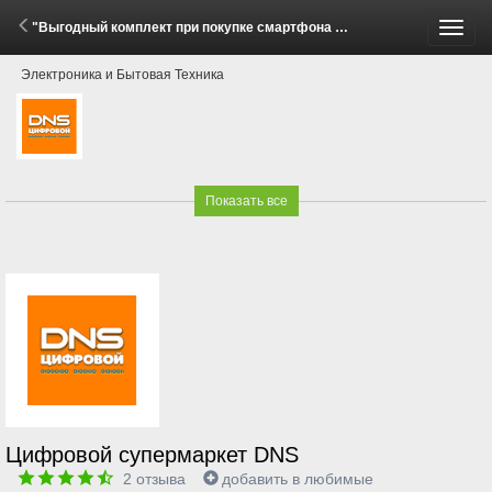
"Выгодный комплект при покупке смартфона Honor Magic V5!" (29 Мая - 27 Июля 2026)
Пере
Электроника и Бытовая Техника
меню
Показать все
Цифровой супермаркет DNS
2
отзыва
добавить в любимые