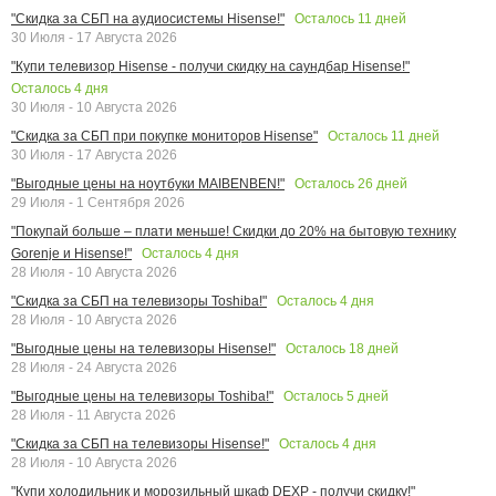
Осталось
11
дней
"Скидка за СБП на аудиосистемы Hisense!"
30 Июля - 17 Августа 2026
"Купи телевизор Hisense - получи скидку на саундбар Hisense!"
Осталось
4
дня
30 Июля - 10 Августа 2026
Осталось
11
дней
"Скидка за СБП при покупке мониторов Hisense"
30 Июля - 17 Августа 2026
Осталось
26
дней
"Выгодные цены на ноутбуки MAIBENBEN!"
29 Июля - 1 Сентября 2026
"Покупай больше – плати меньше! Скидки до 20% на бытовую технику
Осталось
4
дня
Gorenje и Hisense!"
28 Июля - 10 Августа 2026
Осталось
4
дня
"Скидка за СБП на телевизоры Toshiba!"
28 Июля - 10 Августа 2026
Осталось
18
дней
"Выгодные цены на телевизоры Hisense!"
28 Июля - 24 Августа 2026
Осталось
5
дней
"Выгодные цены на телевизоры Toshiba!"
28 Июля - 11 Августа 2026
Осталось
4
дня
"Скидка за СБП на телевизоры Hisense!"
28 Июля - 10 Августа 2026
"Купи холодильник и морозильный шкаф DEXP - получи скидку!"