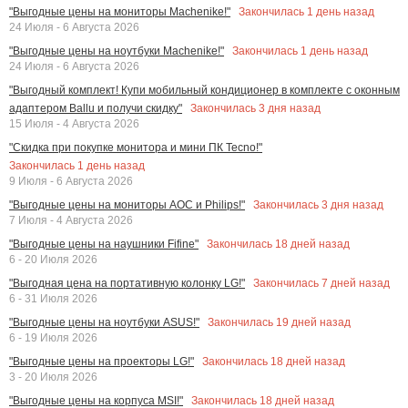
Закончилась
1
день назад
"Выгодные цены на мониторы Machenike!"
24 Июля - 6 Августа 2026
Закончилась
1
день назад
"Выгодные цены на ноутбуки Machenike!"
24 Июля - 6 Августа 2026
"Выгодный комплект! Купи мобильный кондиционер в комплекте с оконным
Закончилась
3
дня назад
адаптером Ballu и получи скидку"
15 Июля - 4 Августа 2026
"Скидка при покупке монитора и мини ПК Tecno!"
Закончилась
1
день назад
9 Июля - 6 Августа 2026
Закончилась
3
дня назад
"Выгодные цены на мониторы AOC и Philips!"
7 Июля - 4 Августа 2026
Закончилась
18
дней назад
"Выгодные цены на наушники Fifine"
6 - 20 Июля 2026
Закончилась
7
дней назад
"Выгодная цена на портативную колонку LG!"
6 - 31 Июля 2026
Закончилась
19
дней назад
"Выгодные цены на ноутбуки ASUS!"
6 - 19 Июля 2026
Закончилась
18
дней назад
"Выгодные цены на проекторы LG!"
3 - 20 Июля 2026
Закончилась
18
дней назад
"Выгодные цены на корпуса MSI!"