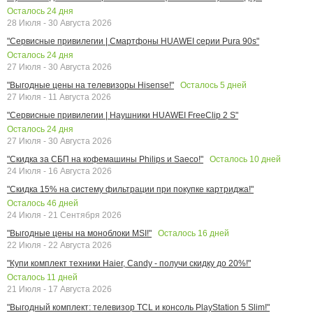
Осталось
24
дня
28 Июля - 30 Августа 2026
"Сервисные привилегии | Смартфоны HUAWEI серии Pura 90s"
Осталось
24
дня
27 Июля - 30 Августа 2026
Осталось
5
дней
"Выгодные цены на телевизоры Hisense!"
27 Июля - 11 Августа 2026
"Сервисные привилегии | Наушники HUAWEI FreeClip 2 S"
Осталось
24
дня
27 Июля - 30 Августа 2026
Осталось
10
дней
"Скидка за СБП на кофемашины Philips и Saeco!"
24 Июля - 16 Августа 2026
"Скидка 15% на систему фильтрации при покупке картриджа!"
Осталось
46
дней
24 Июля - 21 Сентября 2026
Осталось
16
дней
"Выгодные цены на моноблоки MSI!"
22 Июля - 22 Августа 2026
"Купи комплект техники Haier, Candy - получи скидку до 20%!"
Осталось
11
дней
21 Июля - 17 Августа 2026
"Выгодный комплект: телевизор TCL и консоль PlayStation 5 Slim!"