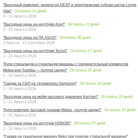
"Выгодный комплект: ирригатор DEXP и электрическая зубная щетка Longa
Осталось
12
дней
Vita!"
4 - 18 Августа 2026
Осталось
10
дней
"Выгодные цены на ноутбуки Acer!"
3 - 16 Августа 2026
Осталось
38
дней
"Выгодные цены на ПК ASUS!"
3 Августа - 13 Сентября 2026
Осталось
17
дней
"Выгодные цены на ноутбуки Tecno!"
3 - 23 Августа 2026
"Купи стиральную и сушильную машины с соединительным элементом
Осталось
25
дней
Midea или Toshiba — получи скидку!"
1 - 31 Августа 2026
Осталось
10
дней
"Скидка за СБП на телевизоры Samsung!"
1 - 16 Августа 2026
Осталось
25
дней
"Выгодная цена на мойку высокого давления Karcher!"
1 - 31 Августа 2026
Осталось
25
дней
"Купи комплект бытовой техники Midea - получи скидку!"
1 - 31 Августа 2026
Осталось
25
дней
"Выгодные цены на ноутбуки HONOR!"
1 - 31 Августа 2026
"Скидка на сушильную машину Beko при покупке стиральной машины!"