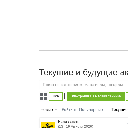
Текущие и будущие ак
|
Все
Электроника, бытовая техника
sort
Новые
Рейтинг
Популярные
Текущие
Надо успеть!
(13 - 19 Августа 2026)