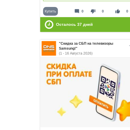
mode_comment
thumb_down
thumb_up
Купить
0
0
0
Осталось
37
дней
"Скидка за СБП на телевизоры
Samsung!"
(1 - 16 Августа 2026)