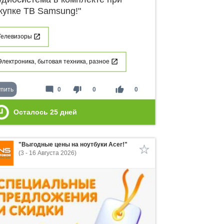
купке ТВ Samsung!"
Телевизоры
Электроника, бытовая техника, разное
mode_comment
thumb_down
thumb_up
упить
0
0
0
Осталось
25
дней
"Выгодные цены на ноутбуки Acer!"
(3 - 16 Августа 2026)