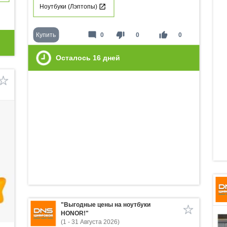
Ноутбуки (Лэптопы)
mode_comment
thumb_down
thumb_up
Купить
0
0
0
Осталось
16
дней
"Выгодные цены на ноутбуки
HONOR!"
(1 - 31 Августа 2026)