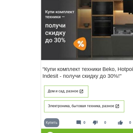
"Купи комплект техники Beko, Hotpoi
Indesit - получи скидку до 30%!"
Дом и сад, разное
Электроника, бытовая техника, разное
mode_comment
thumb_down
thumb_up
Купить
0
0
0