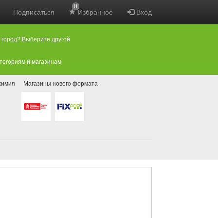
0
Подписаться
Избранное
Вход
 город? Выберите другой
атегориям и магазинам
химия
Магазины нового формата