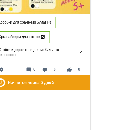
Коробки для хранения бумаг
Органайзеры для столов
Стойки и держатели для мобильных
телефонов
lace
mode_comment
thumb_down
thumb_up
0
0
0
Начнется через
5
дней