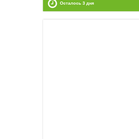
Осталось
3
дня