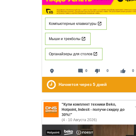
Компьютерные клавиатуры
Мыши и трекболы
Органайзеры для столов
place
mode_comment
thumb_down
thumb_up
0
0
0
Начнется через
5
дней
"Купи комплект техники Beko,
Hotpoint, Indesit - получи скидку до
30%!"
(4 - 10 Августа 2026)