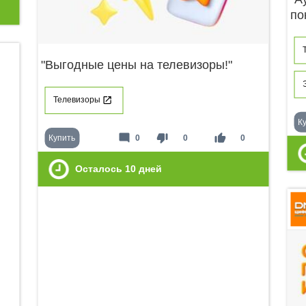
по
"Выгодные цены на телевизоры!"
Телевизоры
К
mode_comment
thumb_down
thumb_up
Купить
0
0
0
Осталось
10
дней