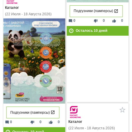
Каталог
Подгузники (памперсы)
(22 Июля - 18 Августа 2026)
mode_comment
thumb_down
thumb_up
0
0
0
Осталось
10
дней
Подгузники (памперсы)
Каталог
mode_comment
thumb_down
thumb_up
0
0
0
(22 Июля - 18 Августа 2026)
Осталось
10
дней