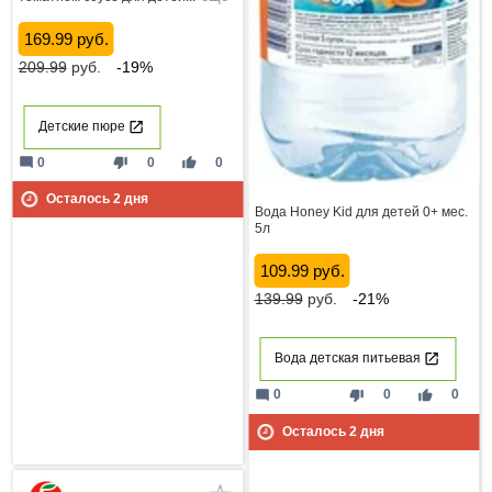
169.99 руб.
209.99
руб.
-19%
Детские пюре
mode_comment
thumb_down
thumb_up
0
0
0
Осталось
2
дня
Вода Honey Kid для детей 0+ мес.
5л
109.99 руб.
139.99
руб.
-21%
Вода детская питьевая
mode_comment
thumb_down
thumb_up
0
0
0
Осталось
2
дня