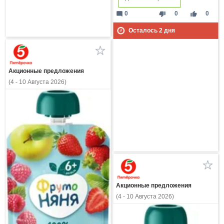
mode_comment
thumb_down
thumb_up
0
0
0
Осталось
2
дня
Акционные предложения
(4 - 10 Августа 2026)
Акционные предложения
(4 - 10 Августа 2026)