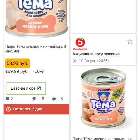
Пюре Тёма мясное из индейки с 6
мес. 90г
Акционные предложения
(4 - 10 Августа 2026)
98.99 руб.
109.99
руб.
-10%
Детские пюре
mode_comment
thumb_down
thumb_up
0
0
0
Осталось
2
дня
Пюре Тёма мясное из говядины с