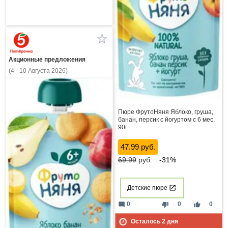
Акционные предложения
(4 - 10 Августа 2026)
Пюре ФрутоНяня Яблоко, груша,
банан, персик с йогуртом с 6 мес.
90г
47.99 руб.
69.99
руб.
-31%
Детские пюре
mode_comment
thumb_down
thumb_up
0
0
0
Осталось
2
дня