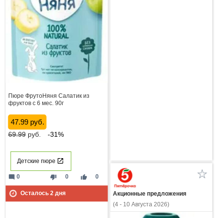
Пюре ФрутоНяня Салатик из
фруктов с 6 мес. 90г
47.99 руб.
69.99
руб.
-31%
Детские пюре
mode_comment
thumb_down
thumb_up
0
0
0
Осталось
2
дня
Акционные предложения
(4 - 10 Августа 2026)