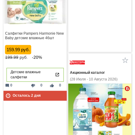
Салфетки Pampers Harmonie New
Baby детские влажные 46шт
159.99 руб.
199.99
руб.
-20%
Детские влажные
Акционный каталог
салфетки
(28 Июля - 10 Августа 2026)
mode_comment
thumb_down
thumb_up
0
0
0
Осталось
2
дня