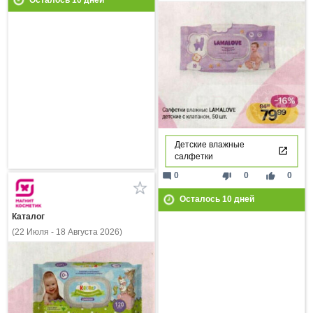
Детские влажные
салфетки
mode_comment
thumb_down
thumb_up
0
0
0
Осталось
10
дней
Каталог
(22 Июля - 18 Августа 2026)