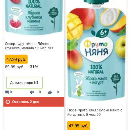
Десерт ФрутоНяня Яблоко,
клубника, малина с 6 мес. 90г
47.99 руб.
69.99
руб.
-31%
Детские пюре
mode_comment
thumb_down
thumb_up
0
0
0
Осталось
2
дня
Пюре ФрутоНяня Яблоко манго с
йогуртом с 6 мес. 90г
47.99 руб.