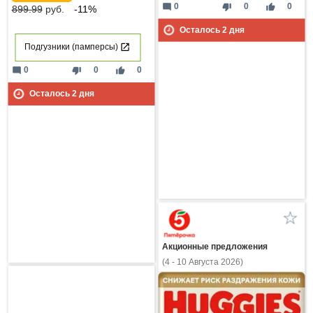
mode_comment
thumb_down
thumb_up
0
0
0
899.99
руб.
-11%
Осталось
2
дня
Подгузники (памперсы)
mode_comment
thumb_down
thumb_up
0
0
0
Осталось
2
дня
Акционные предложения
(4 - 10 Августа 2026)