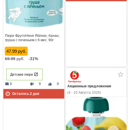
Пюре ФрутоНяня Яблоко, банан,
груша с печеньем с 6 мес. 90г
47.99 руб.
69.99
руб.
-31%
Детские пюре
mode_comment
thumb_down
thumb_up
0
0
0
Акционные предложения
(4 - 10 Августа 2026)
Осталось
2
дня