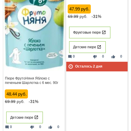
47.99 руб.
69.99
руб.
-31%
Фруктовые пюре
Детские пюре
mode_comment
thumb_down
thumb_up
0
0
0
Осталось
2
дня
Пюре ФрутоНяня Яблоко с
печеньем Шарлотка с 6 мес. 90г
48.44 руб.
69.99
руб.
-31%
Детские пюре
mode_comment
thumb_down
thumb_up
0
0
0