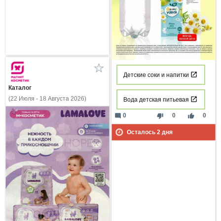
Детские соки и напитки
Каталог
(22 Июля - 18 Августа 2026)
Вода детская питьевая
mode_comment
thumb_down
thumb_up
0
0
0
Осталось
2
дня