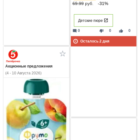
69.99
руб.
-31%
Детские пюре
mode_comment
thumb_down
thumb_up
0
0
0
Осталось
2
дня
Акционные предложения
(4 - 10 Августа 2026)