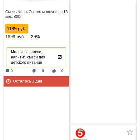
Смесь Nan 4 Optipro молочная с 18
мес. 800г
1199 руб.
1699
руб.
-29%
Молочные смеси,
напитки, смеси для
детского питания
mode_comment
thumb_down
thumb_up
0
0
0
Осталось
2
дня