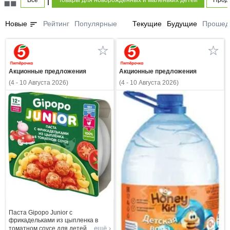
Все
Товары для новорожденных и маленьких детей
Проду
sort
Новые
Рейтинг
Популярные
Текущие
Будущие
Прошед
Акционные предложения
Акционные предложения
(4 - 10 Августа 2026)
(4 - 10 Августа 2026)
Паста Gipopo Junior с
фрикадельками из цыпленка в
ещё ›
томатном соусе для детей
...