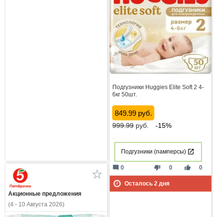
Подгузники Huggies Elite Soft 2 4-
6кг 50шт.
849.99 руб.
999.99
руб.
-15%
Подгузники (памперсы)
mode_comment
thumb_down
thumb_up
0
0
0
Осталось
2
дня
Акционные предложения
(4 - 10 Августа 2026)