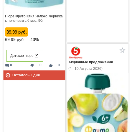
Пюре ФрутоНяня Яблоко, черника
с печеньем с 6 мес. 90г
39.99 руб.
69.99
руб.
-43%
Детские пюре
Акционные предложения
mode_comment
thumb_down
thumb_up
0
0
0
(4 - 10 Августа 2026)
Осталось
2
дня