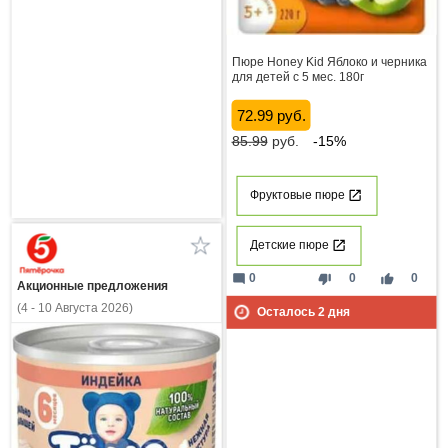
Пюре Honey Kid Яблоко и черника
для детей с 5 мес. 180г
72.99 руб.
85.99
руб.
-15%
Фруктовые пюре
Детские пюре
mode_comment
thumb_down
thumb_up
0
0
0
Акционные предложения
(4 - 10 Августа 2026)
Осталось
2
дня