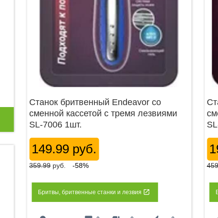
Станок бритвенный Endeavor со
Ст
сменной кассетой с тремя лезвиями
см
SL-7006 1шт.
SL
149.99 руб.
1
359.99
руб.
-58%
459
Бритвы, бритвенные станки и лезвия