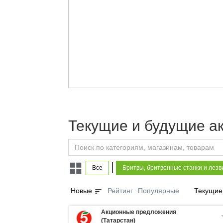
Текущие и будущие ак
|
Все
Бритвы, бритвенные станки и лезв
sort
Новые
Рейтинг
Популярные
Текущие
Акционные предложения
(Татарстан)