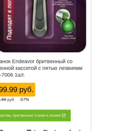
анок Endeavor бритвенный со
енной кассетой с пятью лезвиями
-7006 1шт.
99.99 руб.
.99
руб.
-57%
Бритвы, бритвенные станки и лезвия