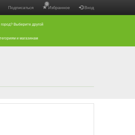
0
Подписаться
Избранное
Вход
 город? Выберите другой
атегориям и магазинам