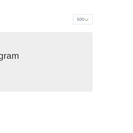
500
egram