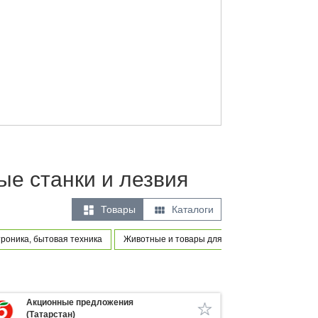
ые станки и лезвия


Товары
Каталоги
роника, бытовая техника
Животные и товары для питомцев
Товары 
Акционные предложения
(Татарстан)