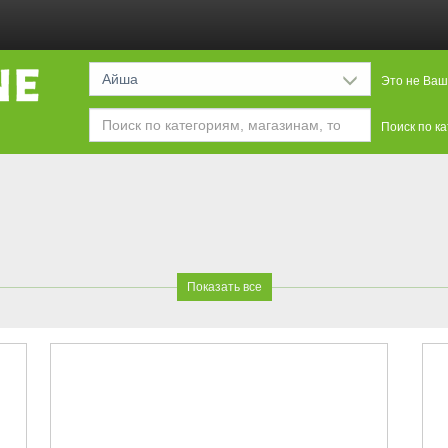
Айша
Это не Ваш
Поиск по к
Показать все