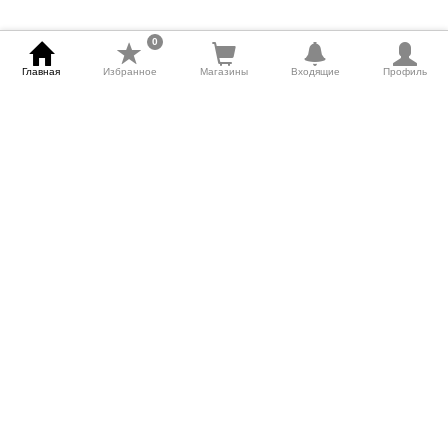
0
Главная
Избранное
Магазины
Входящие
Профиль
Города
|
Карта сайта
|
О сайте
|
Связаться с нами
|
Блог
|
Приложения для телефонов