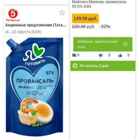
Майонез Махеевъ провансаль
50.5% 630г
149.99 руб.
Акционные предложения (Татарстан)
220.49
руб.
-32%
(4 - 10 Августа 2026)
Майонез, майонезный
соус
mode_comment
thumb_down
thumb_up
0
0
0
Осталось
3
дня