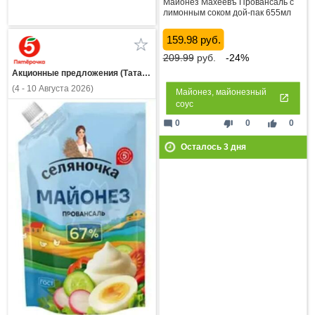
Майонез Махеевъ Провансаль с
лимонным соком дой-пак 655мл
159.98 руб.
209.99
руб.
-24%
Акционные предложения (Татарстан)
(4 - 10 Августа 2026)
Майонез, майонезный
соус
mode_comment
thumb_down
thumb_up
0
0
0
Осталось
3
дня