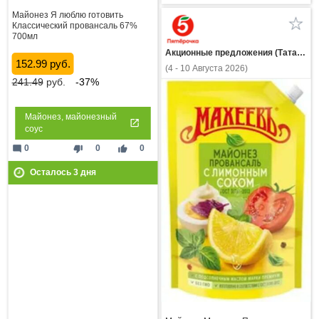
Майонез Я люблю готовить
Классический провансаль 67%
700мл
Акционные предложения (Татарстан)
152.99 руб.
(4 - 10 Августа 2026)
241.49
руб.
-37%
Майонез, майонезный
соус
mode_comment
thumb_down
thumb_up
0
0
0
Осталось
3
дня