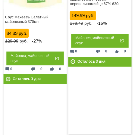
перепелином яйце 67% 630г
149.99 руб.
Соус Махеевъ Салатный
майонезный 370мл
178.49
руб.
-16%
94.99 руб.
Майонез, майонезный
129.99
руб.
-27%
соус
mode_comment
thumb_down
thumb_up
0
0
0
Майонез, майонезный
соус
Осталось
3
дня
mode_comment
thumb_down
thumb_up
0
0
0
Осталось
3
дня