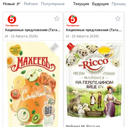
sort
Новые
Рейтинг
Популярные
Текущие
Будущие
Прошед
Акционные предложения (Татарстан)
Акционные предложения (Татарстан)
(4 - 10 Августа 2026)
(4 - 10 Августа 2026)
Майонез Mr. Ricco на