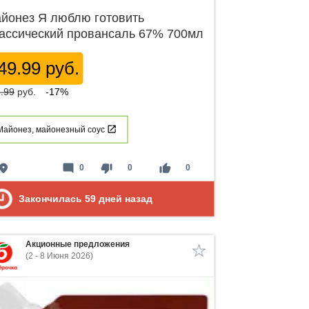
йонез Я люблю готовить
ассический провансаль 67% 700мл
49.99 руб.
.99
руб.
-17%
Майонез, майонезный соус
lace
mode_comment
thumb_down
thumb_up
0
0
0
Закончилась
59
дней назад
Акционные предложения
(2 - 8 Июня 2026)