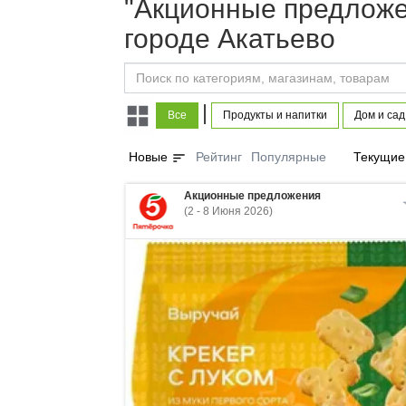
"Акционные предложен
городе Акатьево
|
Все
Продукты и напитки
Дом и сад
sort
Новые
Рейтинг
Популярные
Текущие
Акционные предложения
(2 - 8 Июня 2026)