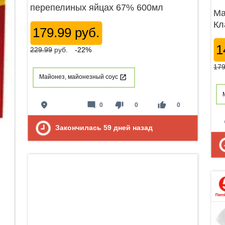
перепелиных яйцах 67% 600мл
Ма
Кл
179.99 руб.
1
229.99
руб.
-22%
179
Майонез, майонезный соус
place
mode_comment
thumb_down
thumb_up
0
0
0
p
Закончилась
59
дней назад