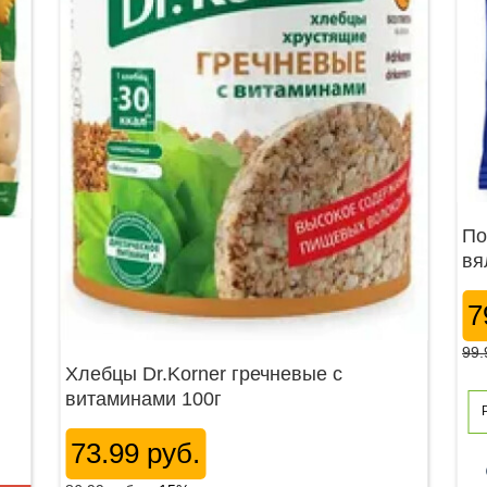
По
вя
7
99.
Хлебцы Dr.Korner гречневые с
витаминами 100г
73.99 руб.
p