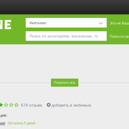
Акатьево
Это не Ваш
Поиск по к
Показать все
674
отзыва
добавить в любимые
ции:
ния
Осталось
5
дней