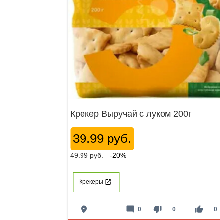
Крекер Выручай с луком 200г
39.99 руб.
49.99
руб.
-20%
Крекеры
place
mode_comment
thumb_down
thumb_up
0
0
0