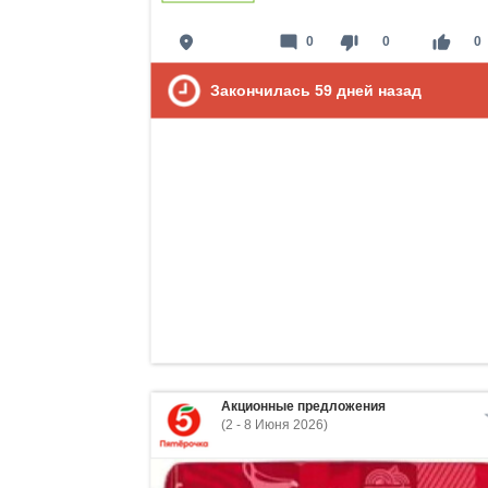
place
mode_comment
thumb_down
thumb_up
0
0
0
Закончилась
59
дней назад
Акционные предложения
(2 - 8 Июня 2026)