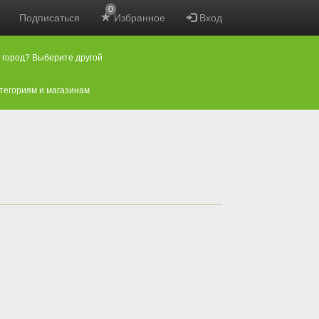
0
Подписаться
Избранное
Вход
 город? Выберите другой
атегориям и магазинам