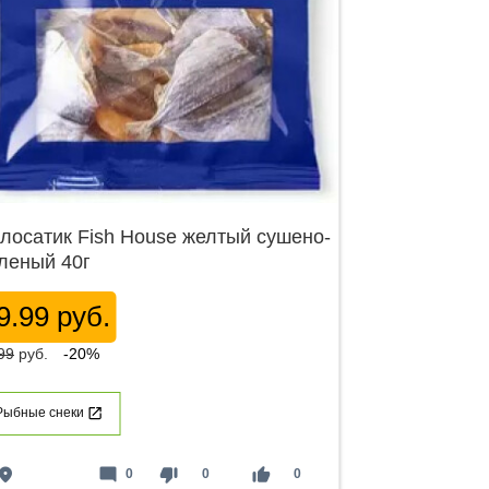
лосатик Fish House желтый сушено-
леный 40г
9.99 руб.
99
руб.
-20%
Рыбные снеки
lace
mode_comment
thumb_down
thumb_up
0
0
0