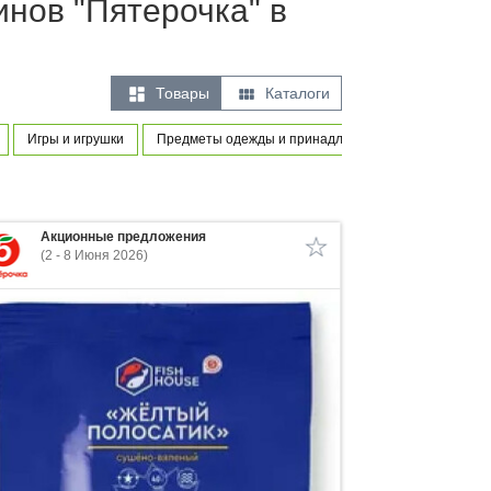
инов "Пятерочка" в


Товары
Каталоги
Игры и игрушки
Предметы одежды и принадлежности
Оборудов
Акционные предложения
(2 - 8 Июня 2026)