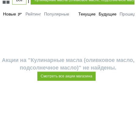
Все
Кулинарные масла (оливковое масло, подсолнечное масл
sort
Новые
Рейтинг
Популярные
Текущие
Будущие
Прошед
Акции на "Кулинарные масла (оливковое масло,
подсолнечное масло)" не найдены.
Смотреть все акции магазина