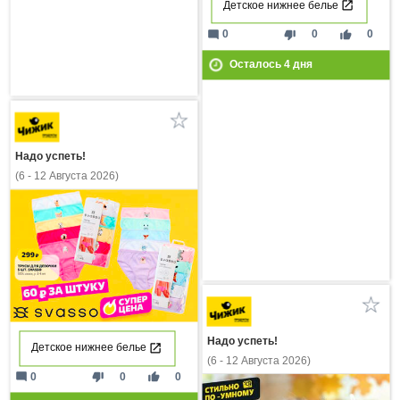
Детское нижнее белье
mode_comment
thumb_down
thumb_up
0
0
0
Осталось
4
дня
Надо успеть!
(6 - 12 Августа 2026)
Надо успеть!
Детское нижнее белье
(6 - 12 Августа 2026)
mode_comment
thumb_down
thumb_up
0
0
0