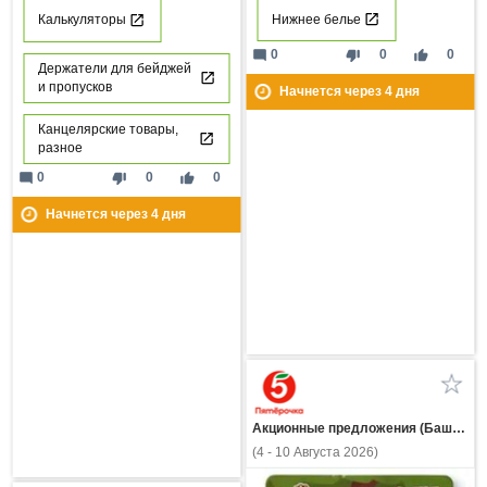
Нижнее белье
Калькуляторы
mode_comment
thumb_down
thumb_up
0
0
0
Держатели для бейджей
и пропусков
Начнется через
4
дня
Канцелярские товары,
разное
mode_comment
thumb_down
thumb_up
0
0
0
Начнется через
4
дня
Акционные предложения (Башкортостан)
(4 - 10 Августа 2026)