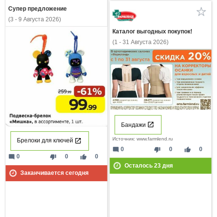
Супер предложение
(3 - 9 Августа 2026)
Каталог выгодных покупок!
(1 - 31 Августа 2026)
Бандажи
Источник: www.farmlend.ru
Брелоки для ключей
mode_comment
thumb_down
thumb_up
0
0
0
mode_comment
thumb_down
thumb_up
0
0
0
Осталось
23
дня
Заканчивается сегодня