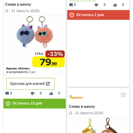
Снова в школу
mode_comment
thumb_down
thumb_up
0
0
0
(3 - 31 Августа 2026)
Осталось
2
дня
Брелоки для ключей
mode_comment
thumb_down
thumb_up
0
0
0
Осталось
23
дня
Снова в школу
(3 - 31 Августа 2026)