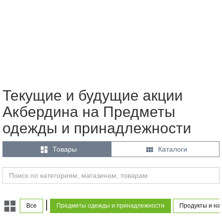
Текущие и будущие акции
Акбердина на Предметы
одежды и принадлежности


Товары
Каталоги
|
Все
Предметы одежды и принадлежности
Продукты и на