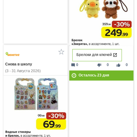
Брелоки для ключей
Снова в школу
mode_comment
thumb_down
thumb_up
0
0
0
(3 - 31 Августа 2026)
Осталось
23
дня