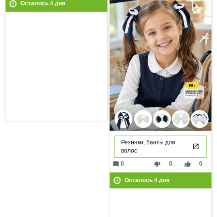
Осталось
4
дня
Резинки, банты для
волос
mode_comment
thumb_down
thumb_up
0
0
0
Осталось
4
дня