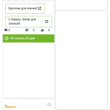
Брелоки для ключей
Стикеры, блоки для
записей
mode_comment
thumb_down
thumb_up
0
0
0
Осталось
23
дня