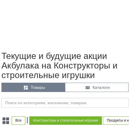
Текущие и будущие акции
Акбулака на Конструкторы и
строительные игрушки


Товары
Каталоги
|
Все
Конструкторы и строительные игрушки
Продукты и н