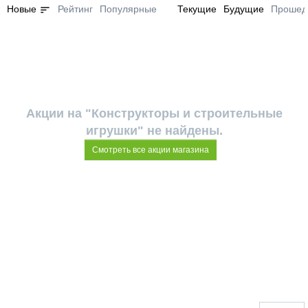
sort
Новые
Рейтинг
Популярные
Текущие
Будущие
Прошед
Акции на "Конструкторы и строительные
игрушки" не найдены.
Смотреть все акции магазина