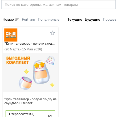
sort
Новые
Рейтинг
Популярные
Текущие
Будущие
Прошед
"Купи телевизор - получи скидку на саундбар Hisense!"
(26 Марта - 15 Мая 2026)
"Купи телевизор - получи скидку на
саундбар Hisense!"
Стереосистемы,