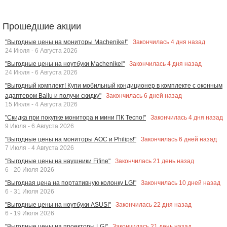
Прошедшие акции
Закончилась
4
дня назад
"Выгодные цены на мониторы Machenike!"
24 Июля - 6 Августа 2026
Закончилась
4
дня назад
"Выгодные цены на ноутбуки Machenike!"
24 Июля - 6 Августа 2026
"Выгодный комплект! Купи мобильный кондиционер в комплекте с оконным
Закончилась
6
дней назад
адаптером Ballu и получи скидку"
15 Июля - 4 Августа 2026
Закончилась
4
дня назад
"Скидка при покупке монитора и мини ПК Tecno!"
9 Июля - 6 Августа 2026
Закончилась
6
дней назад
"Выгодные цены на мониторы AOC и Philips!"
7 Июля - 4 Августа 2026
Закончилась
21
день назад
"Выгодные цены на наушники Fifine"
6 - 20 Июля 2026
Закончилась
10
дней назад
"Выгодная цена на портативную колонку LG!"
6 - 31 Июля 2026
Закончилась
22
дня назад
"Выгодные цены на ноутбуки ASUS!"
6 - 19 Июля 2026
Закончилась
21
день назад
"Выгодные цены на проекторы LG!"