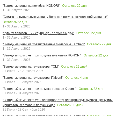
Осталось
22
дня
"Выгодные цены на ноутбуки HONOR!"
1 - 31 Августа 2026
"Скидка на сушильную машину Beko при покупке стиральной машины!"
Осталось
22
дня
1 - 31 Августа 2026
Осталось
22
дня
"Купи телевизор LG и саундбар - получи скидку!"
1 - 31 Августа 2026
Осталось
22
дня
"Выгодные цены на хозяйственные пылесосы Karcher!"
1 - 31 Августа 2026
Осталось
22
дня
"Выгодный комплект при покупке планшета HONOR!"
1 - 31 Августа 2026
Осталось
29
дней
"Выгодные цены на телевизоры TCL!"
31 Июля - 7 Сентября 2026
Осталось
4
дня
"Выгодные цены на телевизоры Iffalcon!"
31 Июля - 13 Августа 2026
Осталось
22
дня
"Выгодный комплект при покупке товаров Xiaomi!"
31 Июля - 31 Августа 2026
"Выгодный комплект! Купи электробритву, электричекую зубную щетку или
Осталось
50
дней
ирригатор Redmond и получи скид"
31 Июля - 28 Сентября 2026