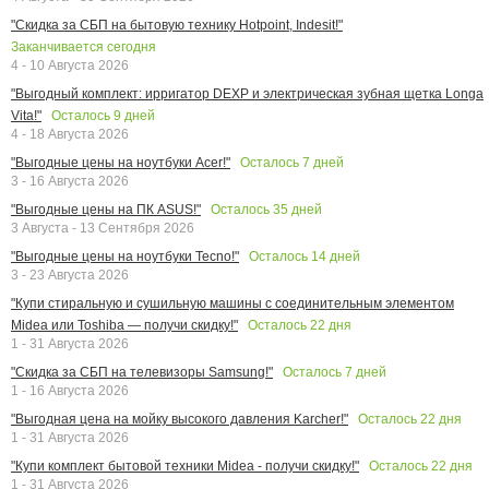
"Скидка за СБП на бытовую технику Hotpoint, Indesit!"
Заканчивается сегодня
4 - 10 Августа 2026
"Выгодный комплект: ирригатор DEXP и электрическая зубная щетка Longa
Осталось
9
дней
Vita!"
4 - 18 Августа 2026
Осталось
7
дней
"Выгодные цены на ноутбуки Acer!"
3 - 16 Августа 2026
Осталось
35
дней
"Выгодные цены на ПК ASUS!"
3 Августа - 13 Сентября 2026
Осталось
14
дней
"Выгодные цены на ноутбуки Tecno!"
3 - 23 Августа 2026
"Купи стиральную и сушильную машины с соединительным элементом
Осталось
22
дня
Midea или Toshiba — получи скидку!"
1 - 31 Августа 2026
Осталось
7
дней
"Скидка за СБП на телевизоры Samsung!"
1 - 16 Августа 2026
Осталось
22
дня
"Выгодная цена на мойку высокого давления Karcher!"
1 - 31 Августа 2026
Осталось
22
дня
"Купи комплект бытовой техники Midea - получи скидку!"
1 - 31 Августа 2026