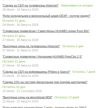
Заканчивается сегодня
"Скидка за СБП на телевизоры Hisense!"
28 Июля - 10 Августа 2026
"Купи холодильник и морозильный шкаф DEXP - получи скидку!"
Остался
21
день
28 Июля - 30 Августа 2026
"Сервисные привилегии | Смартфоны HUAWEI серии Pura 90s"
Остался
21
день
27 Июля - 30 Августа 2026
Осталось
2
дня
"Выгодные цены на телевизоры Hisense!"
27 Июля - 11 Августа 2026
"Сервисные привилегии | Наушники HUAWEI FreeClip 2 S"
Остался
21
день
27 Июля - 30 Августа 2026
Осталось
7
дней
"Скидка за СБП на кофемашины Philips и Saeco!"
24 Июля - 16 Августа 2026
"Скидка 15% на систему фильтрации при покупке картриджа!"
Осталось
43
дня
24 Июля - 21 Сентября 2026
Осталось
13
дней
"Выгодные цены на моноблоки MSI!"
22 Июля - 22 Августа 2026
"Купи комплект техники Haier, Candy - получи скидку до 20%!"