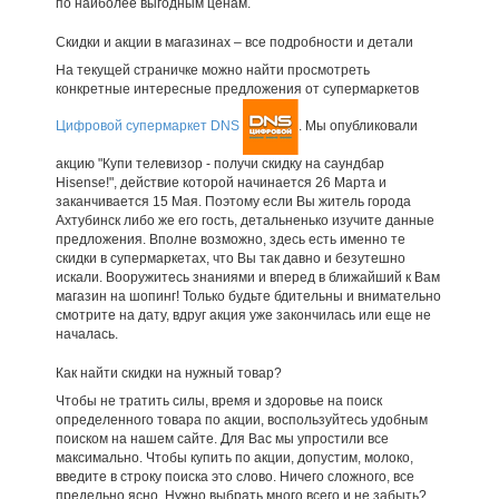
по наиболее выгодным ценам.
Скидки и акции в магазинах – все подробности и детали
На текущей страничке можно найти просмотреть
конкретные интересные предложения от супермаркетов
Цифровой супермаркет DNS
. Мы опубликовали
акцию "Купи телевизор - получи скидку на саундбар
Hisense!", действие которой начинается 26 Марта и
заканчивается 15 Мая. Поэтому если Вы житель города
Ахтубинск либо же его гость, детальненько изучите данные
предложения. Вполне возможно, здесь есть именно те
скидки в супермаркетах, что Вы так давно и безутешно
искали. Вооружитесь знаниями и вперед в ближайший к Вам
магазин на шопинг! Только будьте бдительны и внимательно
смотрите на дату, вдруг акция уже закончилась или еще не
началась.
Как найти скидки на нужный товар?
Чтобы не тратить силы, время и здоровье на поиск
определенного товара по акции, воспользуйтесь удобным
поиском на нашем сайте. Для Вас мы упростили все
максимально. Чтобы купить по акции, допустим, молоко,
введите в строку поиска это слово. Ничего сложного, все
предельно ясно. Нужно выбрать много всего и не забыть?