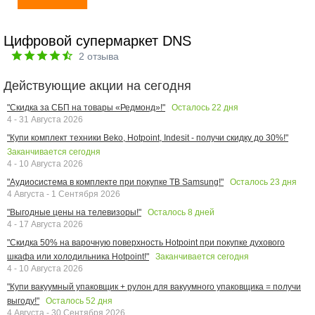
Цифровой супермаркет DNS
2
отзыва
Действующие акции на сегодня
Осталось
22
дня
"Скидка за СБП на товары «Редмонд»!"
4 - 31 Августа 2026
"Купи комплект техники Beko, Hotpoint, Indesit - получи скидку до 30%!"
Заканчивается сегодня
4 - 10 Августа 2026
Осталось
23
дня
"Аудиосистема в комплекте при покупке ТВ Samsung!"
4 Августа - 1 Сентября 2026
Осталось
8
дней
"Выгодные цены на телевизоры!"
4 - 17 Августа 2026
"Скидка 50% на варочную поверхность Hotpoint при покупке духового
Заканчивается сегодня
шкафа или холодильника Hotpoint!"
4 - 10 Августа 2026
"Купи вакуумный упаковщик + рулон для вакуумного упаковщика = получи
Осталось
52
дня
выгоду!"
4 Августа - 30 Сентября 2026