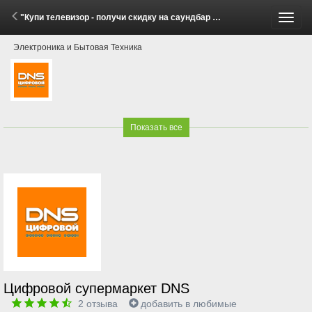
"Купи телевизор - получи скидку на саундбар Hisense!" (26 Марта - 15 Мая 2026)
Пере
Электроника и Бытовая Техника
меню
Показать все
Цифровой супермаркет DNS
2
отзыва
добавить в любимые