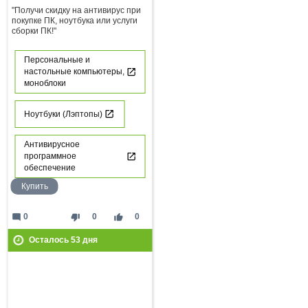
"Получи скидку на антивирус при
покупке ПК, ноутбука или услуги
сборки ПК!"
Персональные и
настольные компьютеры,
моноблоки
Ноутбуки (Лэптопы)
Антивирусное
программное
обеспечение
Купить
mode_comment
thumb_down
thumb_up
0
0
0
Осталось
53
дня