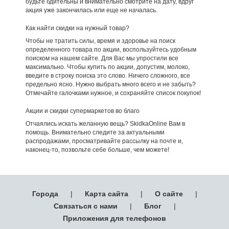
будьте бдительны и внимательно смотрите на дату, вдруг
акция уже закончилась или еще не началась.
Как найти скидки на нужный товар?
Чтобы не тратить силы, время и здоровье на поиск
определенного товара по акции, воспользуйтесь удобным
поиском на нашем сайте. Для Вас мы упростили все
максимально. Чтобы купить по акции, допустим, молоко,
введите в строку поиска это слово. Ничего сложного, все
предельно ясно. Нужно выбрать много всего и не забыть?
Отмечайте галочками нужное, и сохраняйте список покупок!
Акции и скидки супермаркетов во благо
Отчаялись искать желанную вещь? SkidkaOnline Вам в
помощь. Внимательно следите за актуальными
распродажами, просматривайте рассылку на почте и,
наконец-то, позвольте себе больше, чем можете!
Города
|
Карта сайта
|
О сайте
|
Связаться с нами
|
Блог
|
Приложения для телефонов