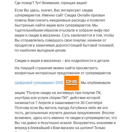
Где пожар? Тут! Внимание, горящая акция!
Если Вы здесь, значит, Вас интересуют скидки
супермаркетов. Именно сайт Скидка Онлайн призван
помочь Вам снизить ежедневные расходы и позволит
быстренько найти акции всех супермаркетов. Мы
тщательнейшим образом отыскали и собрали инфу про
акции и скидки в магазинах. Суть заключается в том, чтобы
Вы отправлялись совершать свои покупки, начиная от
продуктов и заканчивая дорогостоящей бытовой техникой,
по наиболее выгодным ценам.
Скидки и акции в магазинах – все подробности и детали
На текущей страничке можно найти просмотреть
конкретные интересные предложения от супермаркетов
Цифровой супермаркет DNS
. Мы опубликовали
акцию "Получи скидку на антивирус при покупке ПК,
ноутбука или услуги сборки ПК!", действие которой
начинается 7 Апреля и заканчивается 30 Сентября.
Поэтому если Вы житель города Ахтубинск либо же его
гость, детальненько изучите данные предложения. Вполне
возможно, здесь есть именно те скидки в супермаркетах, что
Вы так давно и безутешно искали. Вооружитесь знаниями и
вперед в ближайший к Вам магазин на шопинг! Только