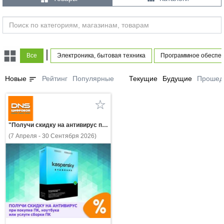
|
Все
Электроника, бытовая техника
Программное обеспе
sort
Новые
Рейтинг
Популярные
Текущие
Будущие
Прошед
"Получи скидку на антивирус при покупке ПК, ноутбука или услуги сборки ПК!"
(7 Апреля - 30 Сентября 2026)