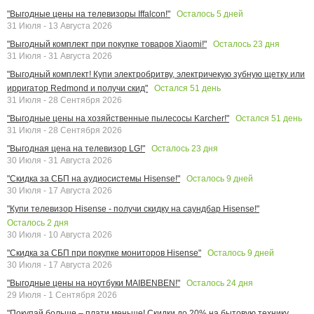
Осталось
5
дней
"Выгодные цены на телевизоры Iffalcon!"
31 Июля - 13 Августа 2026
Осталось
23
дня
"Выгодный комплект при покупке товаров Xiaomi!"
31 Июля - 31 Августа 2026
"Выгодный комплект! Купи электробритву, электричекую зубную щетку или
Остался
51
день
ирригатор Redmond и получи скид"
31 Июля - 28 Сентября 2026
Остался
51
день
"Выгодные цены на хозяйственные пылесосы Karcher!"
31 Июля - 28 Сентября 2026
Осталось
23
дня
"Выгодная цена на телевизор LG!"
30 Июля - 31 Августа 2026
Осталось
9
дней
"Скидка за СБП на аудиосистемы Hisense!"
30 Июля - 17 Августа 2026
"Купи телевизор Hisense - получи скидку на саундбар Hisense!"
Осталось
2
дня
30 Июля - 10 Августа 2026
Осталось
9
дней
"Скидка за СБП при покупке мониторов Hisense"
30 Июля - 17 Августа 2026
Осталось
24
дня
"Выгодные цены на ноутбуки MAIBENBEN!"
29 Июля - 1 Сентября 2026
"Покупай больше – плати меньше! Скидки до 20% на бытовую технику