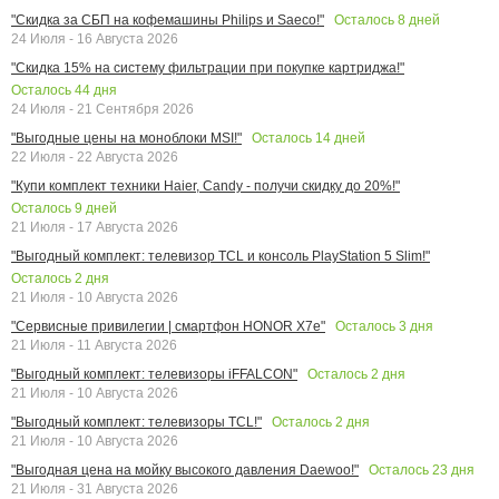
Осталось
8
дней
"Скидка за СБП на кофемашины Philips и Saeco!"
24 Июля - 16 Августа 2026
"Скидка 15% на систему фильтрации при покупке картриджа!"
Осталось
44
дня
24 Июля - 21 Сентября 2026
Осталось
14
дней
"Выгодные цены на моноблоки MSI!"
22 Июля - 22 Августа 2026
"Купи комплект техники Haier, Candy - получи скидку до 20%!"
Осталось
9
дней
21 Июля - 17 Августа 2026
"Выгодный комплект: телевизор TCL и консоль PlayStation 5 Slim!"
Осталось
2
дня
21 Июля - 10 Августа 2026
Осталось
3
дня
"Сервисные привилегии | смартфон HONOR X7e"
21 Июля - 11 Августа 2026
Осталось
2
дня
"Выгодный комплект: телевизоры iFFALCON"
21 Июля - 10 Августа 2026
Осталось
2
дня
"Выгодный комплект: телевизоры TCL!"
21 Июля - 10 Августа 2026
Осталось
23
дня
"Выгодная цена на мойку высокого давления Daewoo!"
21 Июля - 31 Августа 2026