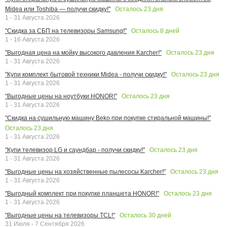
Осталось
23
дня
Midea или Toshiba — получи скидку!"
1 - 31 Августа 2026
Осталось
8
дней
"Скидка за СБП на телевизоры Samsung!"
1 - 16 Августа 2026
Осталось
23
дня
"Выгодная цена на мойку высокого давления Karcher!"
1 - 31 Августа 2026
Осталось
23
дня
"Купи комплект бытовой техники Midea - получи скидку!"
1 - 31 Августа 2026
Осталось
23
дня
"Выгодные цены на ноутбуки HONOR!"
1 - 31 Августа 2026
"Скидка на сушильную машину Beko при покупке стиральной машины!"
Осталось
23
дня
1 - 31 Августа 2026
Осталось
23
дня
"Купи телевизор LG и саундбар - получи скидку!"
1 - 31 Августа 2026
Осталось
23
дня
"Выгодные цены на хозяйственные пылесосы Karcher!"
1 - 31 Августа 2026
Осталось
23
дня
"Выгодный комплект при покупке планшета HONOR!"
1 - 31 Августа 2026
Осталось
30
дней
"Выгодные цены на телевизоры TCL!"
31 Июля - 7 Сентября 2026