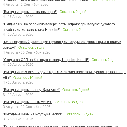
4 Августа - 1 Сентября 2026
Осталось
9
дней
"Выгодные цены на телевизоры!"
4 - 17 Августа 2026
"Скидка 50% на варочную поверхность Hotpoint при покупке духового
Осталось
2
дня
шкафа или холодильника Hotpoint!"
4 - 10 Августа 2026
"Купи вакуумный упаковщик + рулон для вакуумного упаковщика = получи
Осталось
53
дня
выгоду!"
4 Августа - 30 Сентября 2026
Осталось
2
дня
"Скидка за СБП на бытовую технику Hotpoint, Indesit!"
4 - 10 Августа 2026
"Выгодный комплект: ирригатор DEXP и электрическая зубная щетка Longa
Осталось
10
дней
Vita!"
4 - 18 Августа 2026
Осталось
8
дней
"Выгодные цены на ноутбуки Acer!"
3 - 16 Августа 2026
Осталось
36
дней
"Выгодные цены на ПК ASUS!"
3 Августа - 13 Сентября 2026
Осталось
15
дней
"Выгодные цены на ноутбуки Tecno!"
3 - 23 Августа 2026
"Купи стиральную и сушильную машины с соединительным элементом