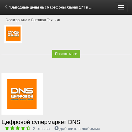
"Выгодные цены на смартфоны Xiaomi 17T и 17T Pro!" (29 Мая - 30 Июня 2026)
Пере
Электроника и Бытовая Техника
меню
Показать все
Цифровой супермаркет DNS
2
отзыва
добавить в любимые