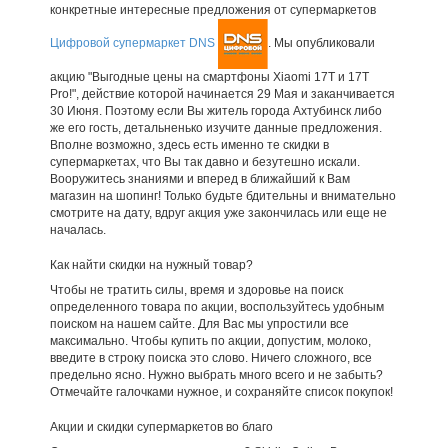
конкретные интересные предложения от супермаркетов
Цифровой супермаркет DNS
. Мы опубликовали
акцию "Выгодные цены на смартфоны Xiaomi 17T и 17T
Pro!", действие которой начинается 29 Мая и заканчивается
30 Июня. Поэтому если Вы житель города Ахтубинск либо
же его гость, детальненько изучите данные предложения.
Вполне возможно, здесь есть именно те скидки в
супермаркетах, что Вы так давно и безутешно искали.
Вооружитесь знаниями и вперед в ближайший к Вам
магазин на шопинг! Только будьте бдительны и внимательно
смотрите на дату, вдруг акция уже закончилась или еще не
началась.
Как найти скидки на нужный товар?
Чтобы не тратить силы, время и здоровье на поиск
определенного товара по акции, воспользуйтесь удобным
поиском на нашем сайте. Для Вас мы упростили все
максимально. Чтобы купить по акции, допустим, молоко,
введите в строку поиска это слово. Ничего сложного, все
предельно ясно. Нужно выбрать много всего и не забыть?
Отмечайте галочками нужное, и сохраняйте список покупок!
Акции и скидки супермаркетов во благо