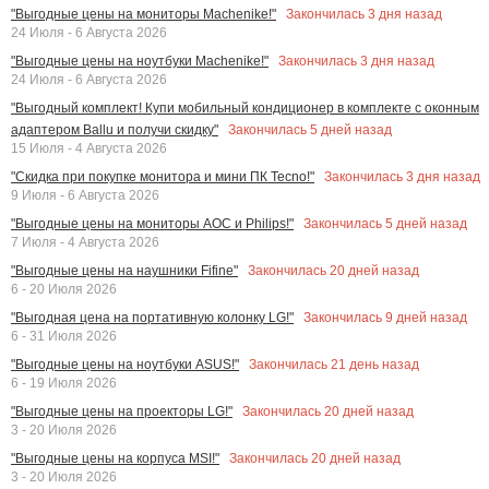
Закончилась
3
дня назад
"Выгодные цены на мониторы Machenike!"
24 Июля - 6 Августа 2026
Закончилась
3
дня назад
"Выгодные цены на ноутбуки Machenike!"
24 Июля - 6 Августа 2026
"Выгодный комплект! Купи мобильный кондиционер в комплекте с оконным
Закончилась
5
дней назад
адаптером Ballu и получи скидку"
15 Июля - 4 Августа 2026
Закончилась
3
дня назад
"Скидка при покупке монитора и мини ПК Tecno!"
9 Июля - 6 Августа 2026
Закончилась
5
дней назад
"Выгодные цены на мониторы AOC и Philips!"
7 Июля - 4 Августа 2026
Закончилась
20
дней назад
"Выгодные цены на наушники Fifine"
6 - 20 Июля 2026
Закончилась
9
дней назад
"Выгодная цена на портативную колонку LG!"
6 - 31 Июля 2026
Закончилась
21
день назад
"Выгодные цены на ноутбуки ASUS!"
6 - 19 Июля 2026
Закончилась
20
дней назад
"Выгодные цены на проекторы LG!"
3 - 20 Июля 2026
Закончилась
20
дней назад
"Выгодные цены на корпуса MSI!"
3 - 20 Июля 2026