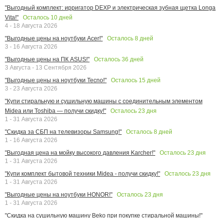
"Выгодный комплект: ирригатор DEXP и электрическая зубная щетка Longa
Осталось
10
дней
Vita!"
4 - 18 Августа 2026
Осталось
8
дней
"Выгодные цены на ноутбуки Acer!"
3 - 16 Августа 2026
Осталось
36
дней
"Выгодные цены на ПК ASUS!"
3 Августа - 13 Сентября 2026
Осталось
15
дней
"Выгодные цены на ноутбуки Tecno!"
3 - 23 Августа 2026
"Купи стиральную и сушильную машины с соединительным элементом
Осталось
23
дня
Midea или Toshiba — получи скидку!"
1 - 31 Августа 2026
Осталось
8
дней
"Скидка за СБП на телевизоры Samsung!"
1 - 16 Августа 2026
Осталось
23
дня
"Выгодная цена на мойку высокого давления Karcher!"
1 - 31 Августа 2026
Осталось
23
дня
"Купи комплект бытовой техники Midea - получи скидку!"
1 - 31 Августа 2026
Осталось
23
дня
"Выгодные цены на ноутбуки HONOR!"
1 - 31 Августа 2026
"Скидка на сушильную машину Beko при покупке стиральной машины!"