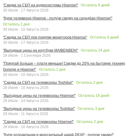
Осталось
9
дней
"Скидка за СБП на аудиосистемы Hisense!"
30 Июля - 17 Августа 2026
"Купи телевизор Hisense - получи скидку на саундбар Hisense!"
Осталось
2
дня
30 Июля - 10 Августа 2026
Осталось
9
дней
"Скидка за СБП при покупке мониторов Hisense"
30 Июля - 17 Августа 2026
Осталось
24
дня
"Выгодные цены на ноутбуки MAIBENBEN!"
29 Июля - 1 Сентября 2026
"Покупай больше – плати меньше! Скидки до 20% на бытовую технику
Осталось
2
дня
Gorenje и Hisense!"
28 Июля - 10 Августа 2026
Осталось
2
дня
"Скидка за СБП на телевизоры Toshiba!"
28 Июля - 10 Августа 2026
Осталось
16
дней
"Выгодные цены на телевизоры Hisense!"
28 Июля - 24 Августа 2026
Осталось
3
дня
"Выгодные цены на телевизоры Toshiba!"
28 Июля - 11 Августа 2026
Осталось
2
дня
"Скидка за СБП на телевизоры Hisense!"
28 Июля - 10 Августа 2026
"Купи холодильник и морозильный шкаф DEXP - получи скидку!"