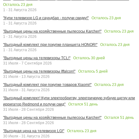
Осталось
23
дня
1 - 31 Августа 2026
Осталось
23
дня
"Купи телевизор LG и саундбар - получи скидку!"
1 - 31 Августа 2026
Осталось
23
дня
"Выгодные цены на хозяйственные пылесосы Karcher!"
1 - 31 Августа 2026
Осталось
23
дня
"Выгодный комплект при покупке планшета HONOR!"
1 - 31 Августа 2026
Осталось
30
дней
"Выгодные цены на телевизоры TCL!"
31 Июля - 7 Сентября 2026
Осталось
5
дней
"Выгодные цены на телевизоры Iffalcon!"
31 Июля - 13 Августа 2026
Осталось
23
дня
"Выгодный комплект при покупке товаров Xiaomi!"
31 Июля - 31 Августа 2026
"Выгодный комплект! Купи электробритву, электричекую зубную щетку или
Остался
51
день
ирригатор Redmond и получи скид"
31 Июля - 28 Сентября 2026
Остался
51
день
"Выгодные цены на хозяйственные пылесосы Karcher!"
31 Июля - 28 Сентября 2026
Осталось
23
дня
"Выгодная цена на телевизор LG!"
30 Июля - 31 Августа 2026