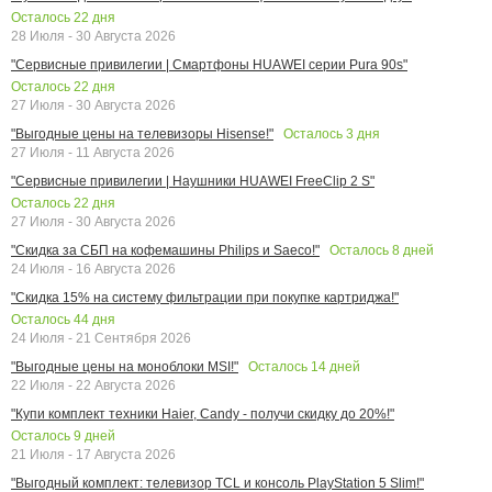
Осталось
22
дня
28 Июля - 30 Августа 2026
"Сервисные привилегии | Смартфоны HUAWEI серии Pura 90s"
Осталось
22
дня
27 Июля - 30 Августа 2026
Осталось
3
дня
"Выгодные цены на телевизоры Hisense!"
27 Июля - 11 Августа 2026
"Сервисные привилегии | Наушники HUAWEI FreeClip 2 S"
Осталось
22
дня
27 Июля - 30 Августа 2026
Осталось
8
дней
"Скидка за СБП на кофемашины Philips и Saeco!"
24 Июля - 16 Августа 2026
"Скидка 15% на систему фильтрации при покупке картриджа!"
Осталось
44
дня
24 Июля - 21 Сентября 2026
Осталось
14
дней
"Выгодные цены на моноблоки MSI!"
22 Июля - 22 Августа 2026
"Купи комплект техники Haier, Candy - получи скидку до 20%!"
Осталось
9
дней
21 Июля - 17 Августа 2026
"Выгодный комплект: телевизор TCL и консоль PlayStation 5 Slim!"