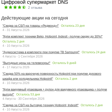
Цифровой супермаркет DNS
2
отзыва
Действующие акции на сегодня
Осталось
23
дня
"Скидка за СБП на товары «Редмонд»!"
4 - 31 Августа 2026
"Купи комплект техники Beko, Hotpoint, Indesit - получи скидку до 30%!"
Осталось
2
дня
4 - 10 Августа 2026
Осталось
24
дня
"Аудиосистема в комплекте при покупке ТВ Samsung!"
4 Августа - 1 Сентября 2026
Осталось
9
дней
"Выгодные цены на телевизоры!"
4 - 17 Августа 2026
"Скидка 50% на варочную поверхность Hotpoint при покупке духового
Осталось
2
дня
шкафа или холодильника Hotpoint!"
4 - 10 Августа 2026
"Купи вакуумный упаковщик + рулон для вакуумного упаковщика = получи
Осталось
53
дня
выгоду!"
4 Августа - 30 Сентября 2026
Осталось
2
дня
"Скидка за СБП на бытовую технику Hotpoint, Indesit!"
4 - 10 Августа 2026