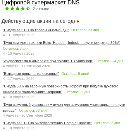
Цифровой супермаркет DNS
2
отзыва
Действующие акции на сегодня
Осталось
23
дня
"Скидка за СБП на товары «Редмонд»!"
4 - 31 Августа 2026
"Купи комплект техники Beko, Hotpoint, Indesit - получи скидку до 30%!"
Осталось
2
дня
4 - 10 Августа 2026
Осталось
24
дня
"Аудиосистема в комплекте при покупке ТВ Samsung!"
4 Августа - 1 Сентября 2026
Осталось
9
дней
"Выгодные цены на телевизоры!"
4 - 17 Августа 2026
"Скидка 50% на варочную поверхность Hotpoint при покупке духового
Осталось
2
дня
шкафа или холодильника Hotpoint!"
4 - 10 Августа 2026
"Купи вакуумный упаковщик + рулон для вакуумного упаковщика = получи
Осталось
53
дня
выгоду!"
4 Августа - 30 Сентября 2026
Осталось
2
дня
"Скидка за СБП на бытовую технику Hotpoint, Indesit!"
4 - 10 Августа 2026