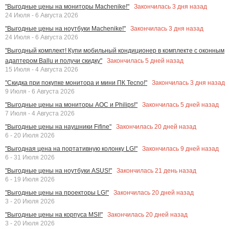
Закончилась
3
дня назад
"Выгодные цены на мониторы Machenike!"
24 Июля - 6 Августа 2026
Закончилась
3
дня назад
"Выгодные цены на ноутбуки Machenike!"
24 Июля - 6 Августа 2026
"Выгодный комплект! Купи мобильный кондиционер в комплекте с оконным
Закончилась
5
дней назад
адаптером Ballu и получи скидку"
15 Июля - 4 Августа 2026
Закончилась
3
дня назад
"Скидка при покупке монитора и мини ПК Tecno!"
9 Июля - 6 Августа 2026
Закончилась
5
дней назад
"Выгодные цены на мониторы AOC и Philips!"
7 Июля - 4 Августа 2026
Закончилась
20
дней назад
"Выгодные цены на наушники Fifine"
6 - 20 Июля 2026
Закончилась
9
дней назад
"Выгодная цена на портативную колонку LG!"
6 - 31 Июля 2026
Закончилась
21
день назад
"Выгодные цены на ноутбуки ASUS!"
6 - 19 Июля 2026
Закончилась
20
дней назад
"Выгодные цены на проекторы LG!"
3 - 20 Июля 2026
Закончилась
20
дней назад
"Выгодные цены на корпуса MSI!"
3 - 20 Июля 2026