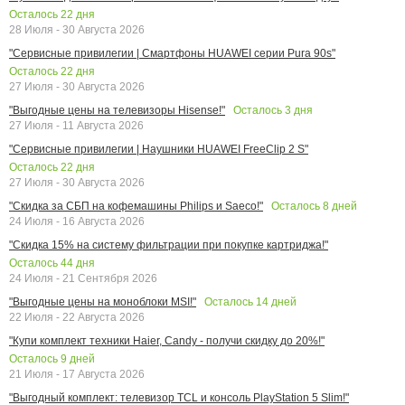
Осталось
22
дня
28 Июля - 30 Августа 2026
"Сервисные привилегии | Смартфоны HUAWEI серии Pura 90s"
Осталось
22
дня
27 Июля - 30 Августа 2026
Осталось
3
дня
"Выгодные цены на телевизоры Hisense!"
27 Июля - 11 Августа 2026
"Сервисные привилегии | Наушники HUAWEI FreeClip 2 S"
Осталось
22
дня
27 Июля - 30 Августа 2026
Осталось
8
дней
"Скидка за СБП на кофемашины Philips и Saeco!"
24 Июля - 16 Августа 2026
"Скидка 15% на систему фильтрации при покупке картриджа!"
Осталось
44
дня
24 Июля - 21 Сентября 2026
Осталось
14
дней
"Выгодные цены на моноблоки MSI!"
22 Июля - 22 Августа 2026
"Купи комплект техники Haier, Candy - получи скидку до 20%!"
Осталось
9
дней
21 Июля - 17 Августа 2026
"Выгодный комплект: телевизор TCL и консоль PlayStation 5 Slim!"