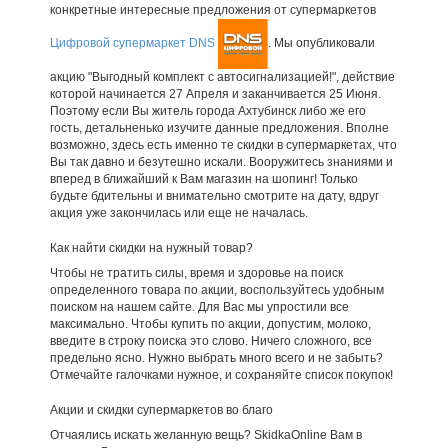
конкретные интересные предложения от супермаркетов
Цифровой супермаркет DNS
. Мы опубликовали
акцию "Выгодный комплект с автосигнализацией!", действие
которой начинается 27 Апреля и заканчивается 25 Июня.
Поэтому если Вы житель города Ахтубинск либо же его
гость, детальненько изучите данные предложения. Вполне
возможно, здесь есть именно те скидки в супермаркетах, что
Вы так давно и безутешно искали. Вооружитесь знаниями и
вперед в ближайший к Вам магазин на шопинг! Только
будьте бдительны и внимательно смотрите на дату, вдруг
акция уже закончилась или еще не началась.
Как найти скидки на нужный товар?
Чтобы не тратить силы, время и здоровье на поиск
определенного товара по акции, воспользуйтесь удобным
поиском на нашем сайте. Для Вас мы упростили все
максимально. Чтобы купить по акции, допустим, молоко,
введите в строку поиска это слово. Ничего сложного, все
предельно ясно. Нужно выбрать много всего и не забыть?
Отмечайте галочками нужное, и сохраняйте список покупок!
Акции и скидки супермаркетов во благо
Отчаялись искать желанную вещь? SkidkaOnline Вам в