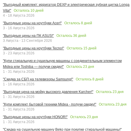
"Выгодный комплект: ирригатор DEXP и электрическая зубная щетка Longa
Осталось
10
дней
Vita!"
4 - 18 Августа 2026
Осталось
8
дней
"Выгодные цены на ноутбуки Acer!"
3 - 16 Августа 2026
Осталось
36
дней
"Выгодные цены на ПК ASUS!"
3 Августа - 13 Сентября 2026
Осталось
15
дней
"Выгодные цены на ноутбуки Tecno!"
3 - 23 Августа 2026
"Купи стиральную и сушильную машины с соединительным элементом
Осталось
23
дня
Midea или Toshiba — получи скидку!"
1 - 31 Августа 2026
Осталось
8
дней
"Скидка за СБП на телевизоры Samsung!"
1 - 16 Августа 2026
Осталось
23
дня
"Выгодная цена на мойку высокого давления Karcher!"
1 - 31 Августа 2026
Осталось
23
дня
"Купи комплект бытовой техники Midea - получи скидку!"
1 - 31 Августа 2026
Осталось
23
дня
"Выгодные цены на ноутбуки HONOR!"
1 - 31 Августа 2026
"Скидка на сушильную машину Beko при покупке стиральной машины!"