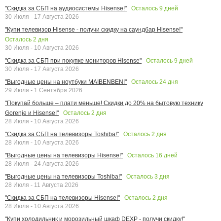
Осталось
9
дней
"Скидка за СБП на аудиосистемы Hisense!"
30 Июля - 17 Августа 2026
"Купи телевизор Hisense - получи скидку на саундбар Hisense!"
Осталось
2
дня
30 Июля - 10 Августа 2026
Осталось
9
дней
"Скидка за СБП при покупке мониторов Hisense"
30 Июля - 17 Августа 2026
Осталось
24
дня
"Выгодные цены на ноутбуки MAIBENBEN!"
29 Июля - 1 Сентября 2026
"Покупай больше – плати меньше! Скидки до 20% на бытовую технику
Осталось
2
дня
Gorenje и Hisense!"
28 Июля - 10 Августа 2026
Осталось
2
дня
"Скидка за СБП на телевизоры Toshiba!"
28 Июля - 10 Августа 2026
Осталось
16
дней
"Выгодные цены на телевизоры Hisense!"
28 Июля - 24 Августа 2026
Осталось
3
дня
"Выгодные цены на телевизоры Toshiba!"
28 Июля - 11 Августа 2026
Осталось
2
дня
"Скидка за СБП на телевизоры Hisense!"
28 Июля - 10 Августа 2026
"Купи холодильник и морозильный шкаф DEXP - получи скидку!"