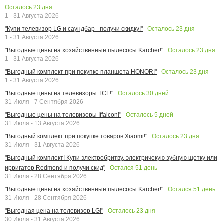
Осталось
23
дня
1 - 31 Августа 2026
Осталось
23
дня
"Купи телевизор LG и саундбар - получи скидку!"
1 - 31 Августа 2026
Осталось
23
дня
"Выгодные цены на хозяйственные пылесосы Karcher!"
1 - 31 Августа 2026
Осталось
23
дня
"Выгодный комплект при покупке планшета HONOR!"
1 - 31 Августа 2026
Осталось
30
дней
"Выгодные цены на телевизоры TCL!"
31 Июля - 7 Сентября 2026
Осталось
5
дней
"Выгодные цены на телевизоры Iffalcon!"
31 Июля - 13 Августа 2026
Осталось
23
дня
"Выгодный комплект при покупке товаров Xiaomi!"
31 Июля - 31 Августа 2026
"Выгодный комплект! Купи электробритву, электричекую зубную щетку или
Остался
51
день
ирригатор Redmond и получи скид"
31 Июля - 28 Сентября 2026
Остался
51
день
"Выгодные цены на хозяйственные пылесосы Karcher!"
31 Июля - 28 Сентября 2026
Осталось
23
дня
"Выгодная цена на телевизор LG!"
30 Июля - 31 Августа 2026