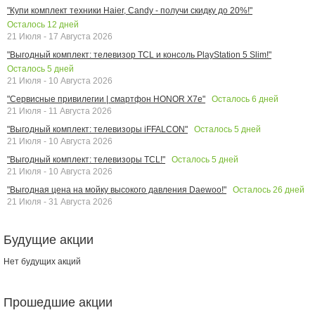
"Купи комплект техники Haier, Candy - получи скидку до 20%!"
Осталось
12
дней
21 Июля - 17 Августа 2026
"Выгодный комплект: телевизор TCL и консоль PlayStation 5 Slim!"
Осталось
5
дней
21 Июля - 10 Августа 2026
Осталось
6
дней
"Сервисные привилегии | смартфон HONOR X7e"
21 Июля - 11 Августа 2026
Осталось
5
дней
"Выгодный комплект: телевизоры iFFALCON"
21 Июля - 10 Августа 2026
Осталось
5
дней
"Выгодный комплект: телевизоры TCL!"
21 Июля - 10 Августа 2026
Осталось
26
дней
"Выгодная цена на мойку высокого давления Daewoo!"
21 Июля - 31 Августа 2026
Будущие акции
Нет будущих акций
Прошедшие акции