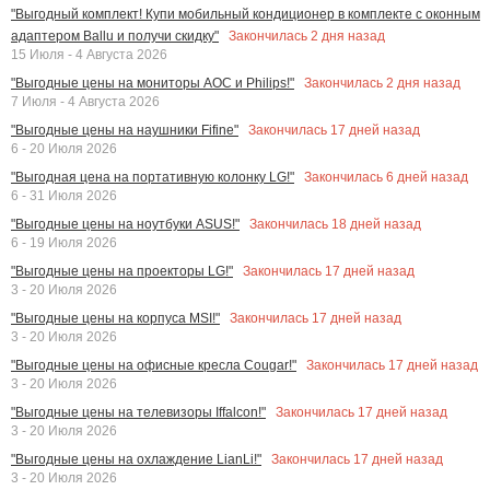
"Выгодный комплект! Купи мобильный кондиционер в комплекте с оконным
Закончилась
2
дня назад
адаптером Ballu и получи скидку"
15 Июля - 4 Августа 2026
Закончилась
2
дня назад
"Выгодные цены на мониторы AOC и Philips!"
7 Июля - 4 Августа 2026
Закончилась
17
дней назад
"Выгодные цены на наушники Fifine"
6 - 20 Июля 2026
Закончилась
6
дней назад
"Выгодная цена на портативную колонку LG!"
6 - 31 Июля 2026
Закончилась
18
дней назад
"Выгодные цены на ноутбуки ASUS!"
6 - 19 Июля 2026
Закончилась
17
дней назад
"Выгодные цены на проекторы LG!"
3 - 20 Июля 2026
Закончилась
17
дней назад
"Выгодные цены на корпуса MSI!"
3 - 20 Июля 2026
Закончилась
17
дней назад
"Выгодные цены на офисные кресла Cougar!"
3 - 20 Июля 2026
Закончилась
17
дней назад
"Выгодные цены на телевизоры Iffalcon!"
3 - 20 Июля 2026
Закончилась
17
дней назад
"Выгодные цены на охлаждение LianLi!"
3 - 20 Июля 2026