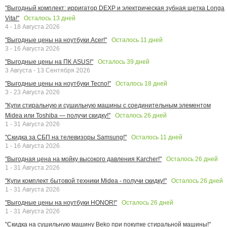
"Выгодный комплект: ирригатор DEXP и электрическая зубная щетка Longa
Осталось
13
дней
Vita!"
4 - 18 Августа 2026
Осталось
11
дней
"Выгодные цены на ноутбуки Acer!"
3 - 16 Августа 2026
Осталось
39
дней
"Выгодные цены на ПК ASUS!"
3 Августа - 13 Сентября 2026
Осталось
18
дней
"Выгодные цены на ноутбуки Tecno!"
3 - 23 Августа 2026
"Купи стиральную и сушильную машины с соединительным элементом
Осталось
26
дней
Midea или Toshiba — получи скидку!"
1 - 31 Августа 2026
Осталось
11
дней
"Скидка за СБП на телевизоры Samsung!"
1 - 16 Августа 2026
Осталось
26
дней
"Выгодная цена на мойку высокого давления Karcher!"
1 - 31 Августа 2026
Осталось
26
дней
"Купи комплект бытовой техники Midea - получи скидку!"
1 - 31 Августа 2026
Осталось
26
дней
"Выгодные цены на ноутбуки HONOR!"
1 - 31 Августа 2026
"Скидка на сушильную машину Beko при покупке стиральной машины!"