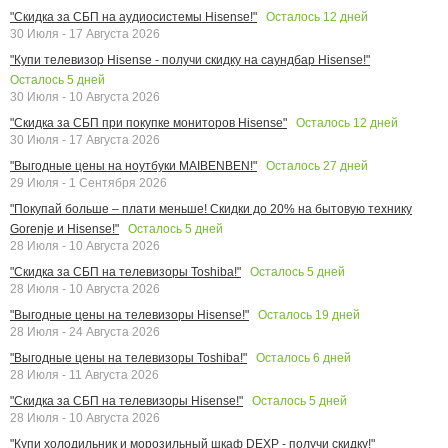
Осталось
12
дней
"Скидка за СБП на аудиосистемы Hisense!"
30 Июля - 17 Августа 2026
"Купи телевизор Hisense - получи скидку на саундбар Hisense!"
Осталось
5
дней
30 Июля - 10 Августа 2026
Осталось
12
дней
"Скидка за СБП при покупке мониторов Hisense"
30 Июля - 17 Августа 2026
Осталось
27
дней
"Выгодные цены на ноутбуки MAIBENBEN!"
29 Июля - 1 Сентября 2026
"Покупай больше – плати меньше! Скидки до 20% на бытовую технику
Осталось
5
дней
Gorenje и Hisense!"
28 Июля - 10 Августа 2026
Осталось
5
дней
"Скидка за СБП на телевизоры Toshiba!"
28 Июля - 10 Августа 2026
Осталось
19
дней
"Выгодные цены на телевизоры Hisense!"
28 Июля - 24 Августа 2026
Осталось
6
дней
"Выгодные цены на телевизоры Toshiba!"
28 Июля - 11 Августа 2026
Осталось
5
дней
"Скидка за СБП на телевизоры Hisense!"
28 Июля - 10 Августа 2026
"Купи холодильник и морозильный шкаф DEXP - получи скидку!"