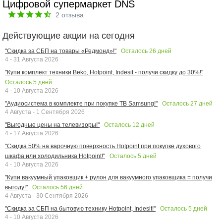
Цифровой супермаркет DNS
2
отзыва
Действующие акции на сегодня
Осталось
26
дней
"Скидка за СБП на товары «Редмонд»!"
4 - 31 Августа 2026
"Купи комплект техники Beko, Hotpoint, Indesit - получи скидку до 30%!"
Осталось
5
дней
4 - 10 Августа 2026
Осталось
27
дней
"Аудиосистема в комплекте при покупке ТВ Samsung!"
4 Августа - 1 Сентября 2026
Осталось
12
дней
"Выгодные цены на телевизоры!"
4 - 17 Августа 2026
"Скидка 50% на варочную поверхность Hotpoint при покупке духового
Осталось
5
дней
шкафа или холодильника Hotpoint!"
4 - 10 Августа 2026
"Купи вакуумный упаковщик + рулон для вакуумного упаковщика = получи
Осталось
56
дней
выгоду!"
4 Августа - 30 Сентября 2026
Осталось
5
дней
"Скидка за СБП на бытовую технику Hotpoint, Indesit!"
4 - 10 Августа 2026