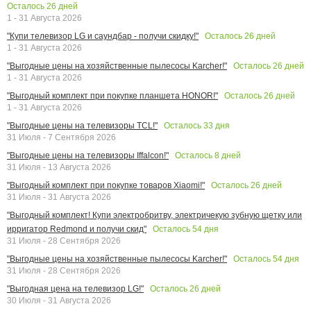
Осталось
26
дней
1 - 31 Августа 2026
Осталось
26
дней
"Купи телевизор LG и саундбар - получи скидку!"
1 - 31 Августа 2026
Осталось
26
дней
"Выгодные цены на хозяйственные пылесосы Karcher!"
1 - 31 Августа 2026
Осталось
26
дней
"Выгодный комплект при покупке планшета HONOR!"
1 - 31 Августа 2026
Осталось
33
дня
"Выгодные цены на телевизоры TCL!"
31 Июля - 7 Сентября 2026
Осталось
8
дней
"Выгодные цены на телевизоры Iffalcon!"
31 Июля - 13 Августа 2026
Осталось
26
дней
"Выгодный комплект при покупке товаров Xiaomi!"
31 Июля - 31 Августа 2026
"Выгодный комплект! Купи электробритву, электричекую зубную щетку или
Осталось
54
дня
ирригатор Redmond и получи скид"
31 Июля - 28 Сентября 2026
Осталось
54
дня
"Выгодные цены на хозяйственные пылесосы Karcher!"
31 Июля - 28 Сентября 2026
Осталось
26
дней
"Выгодная цена на телевизор LG!"
30 Июля - 31 Августа 2026