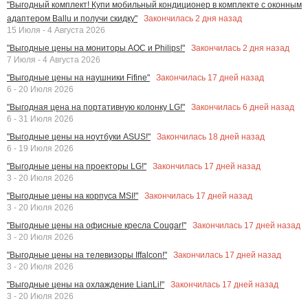
"Выгодный комплект! Купи мобильный кондиционер в комплекте с оконным
Закончилась
2
дня назад
адаптером Ballu и получи скидку"
15 Июля - 4 Августа 2026
Закончилась
2
дня назад
"Выгодные цены на мониторы AOC и Philips!"
7 Июля - 4 Августа 2026
Закончилась
17
дней назад
"Выгодные цены на наушники Fifine"
6 - 20 Июля 2026
Закончилась
6
дней назад
"Выгодная цена на портативную колонку LG!"
6 - 31 Июля 2026
Закончилась
18
дней назад
"Выгодные цены на ноутбуки ASUS!"
6 - 19 Июля 2026
Закончилась
17
дней назад
"Выгодные цены на проекторы LG!"
3 - 20 Июля 2026
Закончилась
17
дней назад
"Выгодные цены на корпуса MSI!"
3 - 20 Июля 2026
Закончилась
17
дней назад
"Выгодные цены на офисные кресла Cougar!"
3 - 20 Июля 2026
Закончилась
17
дней назад
"Выгодные цены на телевизоры Iffalcon!"
3 - 20 Июля 2026
Закончилась
17
дней назад
"Выгодные цены на охлаждение LianLi!"
3 - 20 Июля 2026