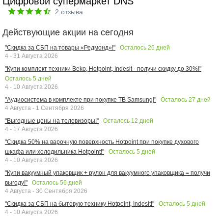
Цифровой супермаркет DNS
2
отзыва
Действующие акции на сегодня
Осталось
26
дней
"Скидка за СБП на товары «Редмонд»!"
4 - 31 Августа 2026
"Купи комплект техники Beko, Hotpoint, Indesit - получи скидку до 30%!"
Осталось
5
дней
4 - 10 Августа 2026
Осталось
27
дней
"Аудиосистема в комплекте при покупке ТВ Samsung!"
4 Августа - 1 Сентября 2026
Осталось
12
дней
"Выгодные цены на телевизоры!"
4 - 17 Августа 2026
"Скидка 50% на варочную поверхность Hotpoint при покупке духового
Осталось
5
дней
шкафа или холодильника Hotpoint!"
4 - 10 Августа 2026
"Купи вакуумный упаковщик + рулон для вакуумного упаковщика = получи
Осталось
56
дней
выгоду!"
4 Августа - 30 Сентября 2026
Осталось
5
дней
"Скидка за СБП на бытовую технику Hotpoint, Indesit!"
4 - 10 Августа 2026