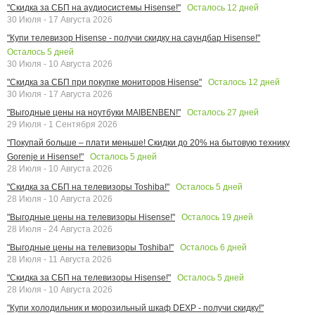
Осталось
12
дней
"Скидка за СБП на аудиосистемы Hisense!"
30 Июля - 17 Августа 2026
"Купи телевизор Hisense - получи скидку на саундбар Hisense!"
Осталось
5
дней
30 Июля - 10 Августа 2026
Осталось
12
дней
"Скидка за СБП при покупке мониторов Hisense"
30 Июля - 17 Августа 2026
Осталось
27
дней
"Выгодные цены на ноутбуки MAIBENBEN!"
29 Июля - 1 Сентября 2026
"Покупай больше – плати меньше! Скидки до 20% на бытовую технику
Осталось
5
дней
Gorenje и Hisense!"
28 Июля - 10 Августа 2026
Осталось
5
дней
"Скидка за СБП на телевизоры Toshiba!"
28 Июля - 10 Августа 2026
Осталось
19
дней
"Выгодные цены на телевизоры Hisense!"
28 Июля - 24 Августа 2026
Осталось
6
дней
"Выгодные цены на телевизоры Toshiba!"
28 Июля - 11 Августа 2026
Осталось
5
дней
"Скидка за СБП на телевизоры Hisense!"
28 Июля - 10 Августа 2026
"Купи холодильник и морозильный шкаф DEXP - получи скидку!"