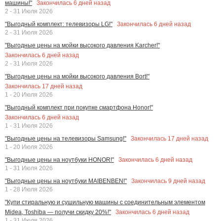
Закончилась
6
дней назад
машины!"
2 - 31 Июля 2026
Закончилась
6
дней назад
"Выгодный комплект: телевизоры LG!"
2 - 31 Июля 2026
"Выгодные цены на мойки высокого давления Karcher!"
Закончилась
6
дней назад
2 - 31 Июля 2026
"Выгодные цены на мойки высокого давления Bort!"
Закончилась
17
дней назад
1 - 20 Июля 2026
"Выгодный комплект при покупке смартфона Honor!"
Закончилась
6
дней назад
1 - 31 Июля 2026
Закончилась
17
дней назад
"Выгодные цены на телевизоры Samsung!"
1 - 20 Июля 2026
Закончилась
6
дней назад
"Выгодные цены на ноутбуки HONOR!"
1 - 31 Июля 2026
Закончилась
9
дней назад
"Выгодные цены на ноутбуки MAIBENBEN!"
1 - 28 Июля 2026
"Купи стиральную и сушильную машины с соединительным элементом
Закончилась
6
дней назад
Midea, Toshiba — получи скидку 20%!"
1 - 31 Июля 2026