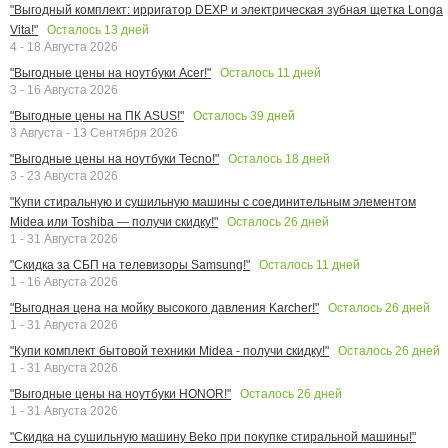
"Выгодный комплект: ирригатор DEXP и электрическая зубная щетка Longa
Осталось
13
дней
Vita!"
4 - 18 Августа 2026
Осталось
11
дней
"Выгодные цены на ноутбуки Acer!"
3 - 16 Августа 2026
Осталось
39
дней
"Выгодные цены на ПК ASUS!"
3 Августа - 13 Сентября 2026
Осталось
18
дней
"Выгодные цены на ноутбуки Tecno!"
3 - 23 Августа 2026
"Купи стиральную и сушильную машины с соединительным элементом
Осталось
26
дней
Midea или Toshiba — получи скидку!"
1 - 31 Августа 2026
Осталось
11
дней
"Скидка за СБП на телевизоры Samsung!"
1 - 16 Августа 2026
Осталось
26
дней
"Выгодная цена на мойку высокого давления Karcher!"
1 - 31 Августа 2026
Осталось
26
дней
"Купи комплект бытовой техники Midea - получи скидку!"
1 - 31 Августа 2026
Осталось
26
дней
"Выгодные цены на ноутбуки HONOR!"
1 - 31 Августа 2026
"Скидка на сушильную машину Beko при покупке стиральной машины!"