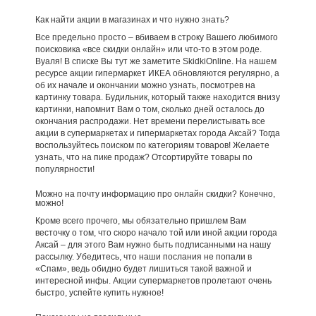
Как найти акции в магазинах и что нужно знать?
Все предельно просто – вбиваем в строку Вашего любимого
поисковика «все скидки онлайн» или что-то в этом роде.
Вуаля! В списке Вы тут же заметите SkidkiOnline. На нашем
ресурсе акции гипермаркет ИКЕА обновляются регулярно, а
об их начале и окончании можно узнать, посмотрев на
картинку товара. Будильник, который также находится внизу
картинки, напомнит Вам о том, сколько дней осталось до
окончания распродажи. Нет времени перелистывать все
акции в супермаркетах и гипермаркетах города Аксай? Тогда
воспользуйтесь поиском по категориям товаров! Желаете
узнать, что на пике продаж? Отсортируйте товары по
популярности!
Можно на почту информацию про онлайн скидки? Конечно,
можно!
Кроме всего прочего, мы обязательно пришлем Вам
весточку о том, что скоро начало той или иной акции города
Аксай – для этого Вам нужно быть подписанными на нашу
рассылку. Убедитесь, что наши послания не попали в
«Спам», ведь обидно будет лишиться такой важной и
интересной инфы. Акции супермаркетов пролетают очень
быстро, успейте купить нужное!