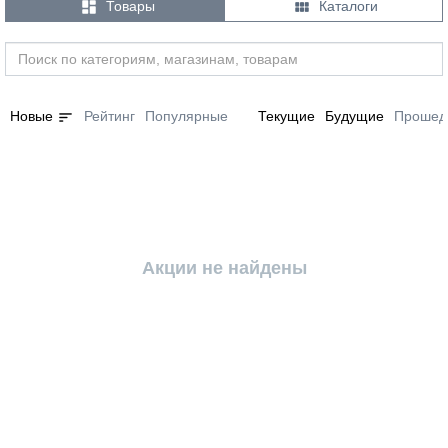


Товары
Каталоги
sort
Новые
Рейтинг
Популярные
Текущие
Будущие
Прошед
Акции не найдены