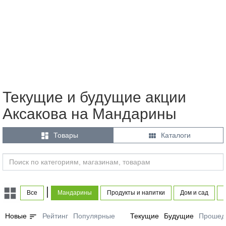
Текущие и будущие акции
Аксакова на Мандарины


Товары
Каталоги
|
Все
Мандарины
Продукты и напитки
Дом и сад
sort
Новые
Рейтинг
Популярные
Текущие
Будущие
Прошед