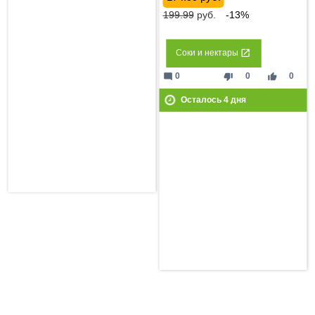
199.99
руб.
-13%
Соки и нектары
mode_comment
thumb_down
thumb_up
0
0
0
Осталось
4
дня