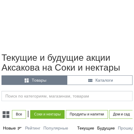
Текущие и будущие акции
Аксакова на Соки и нектары


Товары
Каталоги
|
Все
Соки и нектары
Продукты и напитки
Дом и сад
sort
Новые
Рейтинг
Популярные
Текущие
Будущие
Прошед