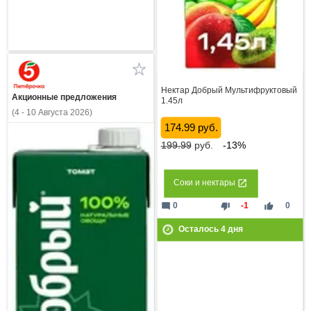
Нектар Добрый Мультифруктовый
Акционные предложения
1.45л
(4 - 10 Августа 2026)
174.99 руб.
199.99
руб.
-13%
Соки и нектары
mode_comment
thumb_down
thumb_up
0
-1
0
Осталось
4
дня