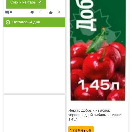
Соки и нектары
mode_comment
thumb_down
thumb_up
0
0
0
Осталось
4
дня
Нектар Добрый из яблок,
черноплодной рябины и вишни
1.45л
174.99 руб.