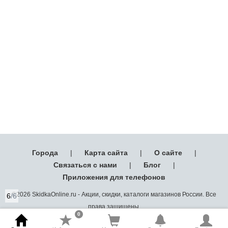
Города
|
Карта сайта
|
О сайте
|
Связаться с нами
|
Блог
|
Приложения для телефонов
©2026 SkidkaOnline.ru - Акции, скидки, каталоги магазинов России. Все
6
/6
права защищены.
0