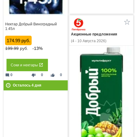
Нектар Добрый Виноградный
1.45л
Акционные предложения
174.99 руб.
(4 - 10 Августа 2026)
199.99
руб.
-13%
Соки и нектары
mode_comment
thumb_down
thumb_up
0
0
0
Осталось
4
дня