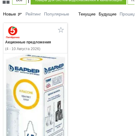
Все
Товары для систем водоснабжения и канализации
Пр
sort
Новые
Рейтинг
Популярные
Текущие
Будущие
Прошед
Акционные предложения
(4 - 10 Августа 2026)