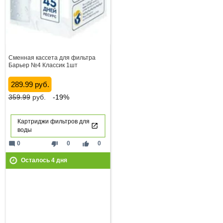
Сменная кассета для фильтра
Барьер №4 Классик 1шт
289.99 руб.
359.99
руб.
-19%
Картриджи фильтров для
воды
mode_comment
thumb_down
thumb_up
0
0
0
Осталось
4
дня