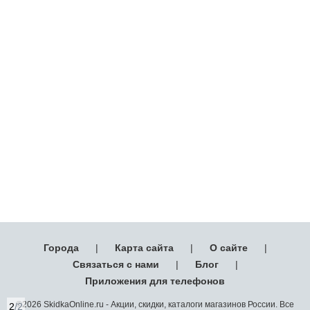
Города
|
Карта сайта
|
О сайте
|
Связаться с нами
|
Блог
|
Приложения для телефонов
©2026 SkidkaOnline.ru - Акции, скидки, каталоги магазинов России. Все
2
/2