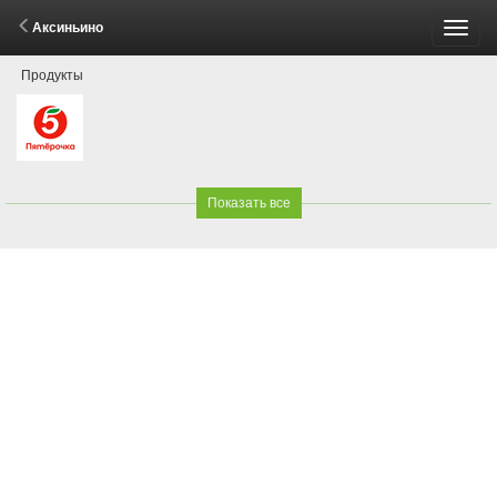
Аксиньино
Пере
Продукты
меню
Показать все