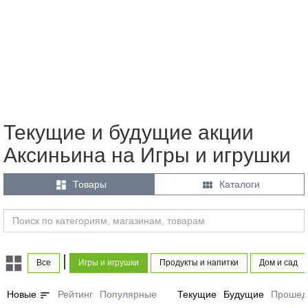
Текущие и будущие акции
Аксиньина на Игры и игрушки


Товары
Каталоги
|
Все
Игры и игрушки
Продукты и напитки
Дом и сад
sort
Новые
Рейтинг
Популярные
Текущие
Будущие
Прошед