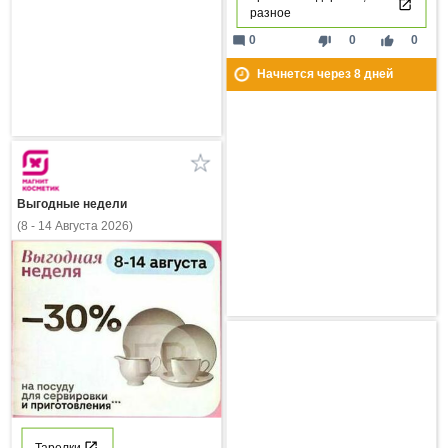
разное
mode_comment
thumb_down
thumb_up
0
0
0
Начнется через
8
дней
Выгодные недели
(8 - 14 Августа 2026)
Тарелки