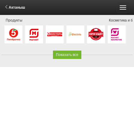
Актаныш
Пере
Продукты
Косметика и б
меню
Показать все