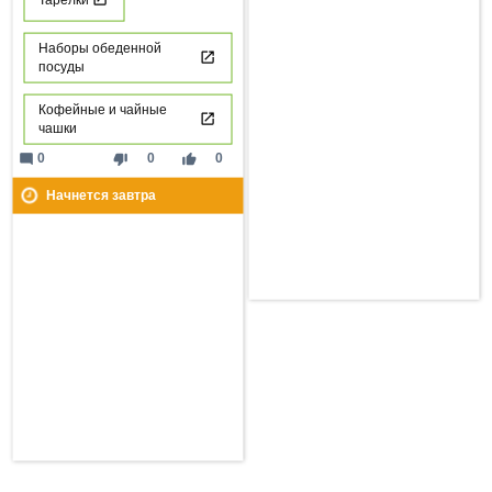
Наборы обеденной
посуды
Кофейные и чайные
чашки
mode_comment
thumb_down
thumb_up
0
0
0
Начнется завтра