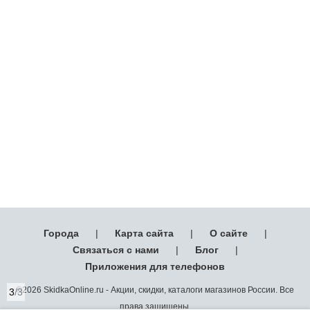
Города
|
Карта сайта
|
О сайте
|
Связаться с нами
|
Блог
|
Приложения для телефонов
©2026 SkidkaOnline.ru - Акции, скидки, каталоги магазинов России. Все
3
/3
права защищены.