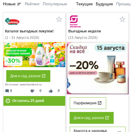
sort
Новые
Рейтинг
Популярные
Текущие
Будущие
Прошед
Каталог выгодных покупок!
Выгодные недели
(1 - 31 Августа 2026)
(15 Августа 2026)
Дом и сад, разное
Источник: www.farmlend.ru
mode_comment
thumb_down
thumb_up
0
0
0
Осталось
25
дней
Парфюмерия
Дом и сад, разное
Красота и здоровье,