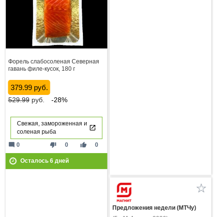
Форель слабосоленая Северная
гавань филе-кусок, 180 г
379.99 руб.
529.99
руб.
-28%
Свежая, замороженная и
соленая рыба
mode_comment
thumb_down
thumb_up
0
0
0
Осталось
6
дней
Предложения недели (МТЧу)