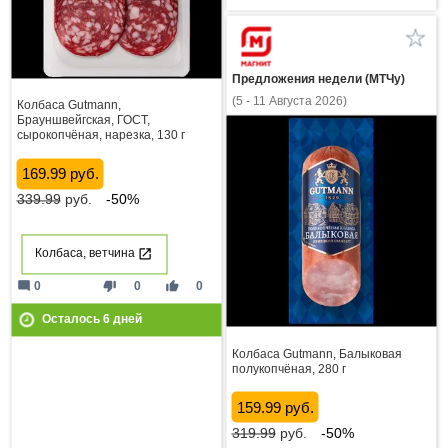
Предложения недели (МТЧу)
(5 - 11 Августа 2026)
Колбаса Gutmann,
Брауншвейгская, ГОСТ,
сырокопчёная, нарезка, 130 г
169.99 руб.
339.99
руб.
-50%
Колбаса, ветчина
mode_comment
thumb_down
thumb_up
0
0
0
Осталось
6
дней
Колбаса Gutmann, Балыковая
полукопчёная, 280 г
159.99 руб.
319.99
руб.
-50%