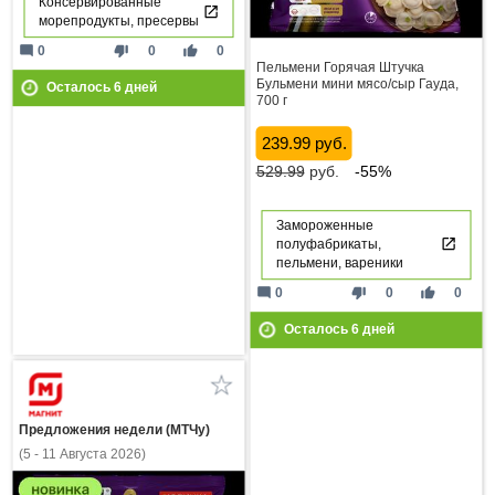
Консервированные
морепродукты, пресервы
mode_comment
thumb_down
thumb_up
0
0
0
Пельмени Горячая Штучка
Бульмени мини мясо/сыр Гауда,
Осталось
6
дней
700 г
239.99 руб.
529.99
руб.
-55%
Замороженные
полуфабрикаты,
пельмени, вареники
mode_comment
thumb_down
thumb_up
0
0
0
Осталось
6
дней
Предложения недели (МТЧу)
(5 - 11 Августа 2026)