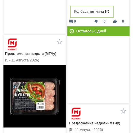
Колбаса, ветчина
mode_comment
thumb_down
thumb_up
0
0
0
Осталось
6
дней
Предложения недели (МТЧу)
(5 - 11 Августа 2026)
Предложения недели (МТЧу)
(5 - 11 Августа 2026)