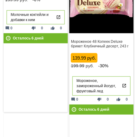
Молочные коктейли и
добавки к ним
mode_comment
thumb_down
thumb_up
0
0
0
Осталось
6
дней
Мороженое 48 Копеек Deluxe
брикет Клубничный десерт, 243 г
139.99 руб.
199.99
руб.
-30%
Мороженое,
замороженный йогурт,
фруктовый лед
mode_comment
thumb_down
thumb_up
0
0
0
Осталось
6
дней