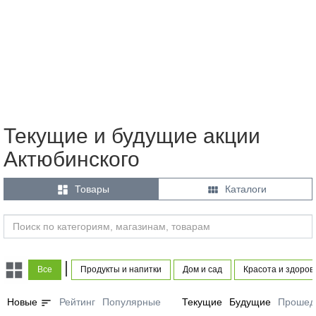
Текущие и будущие акции
Актюбинского


Товары
Каталоги
|
Все
Продукты и напитки
Дом и сад
Красота и здоров
sort
Новые
Рейтинг
Популярные
Текущие
Будущие
Прошед