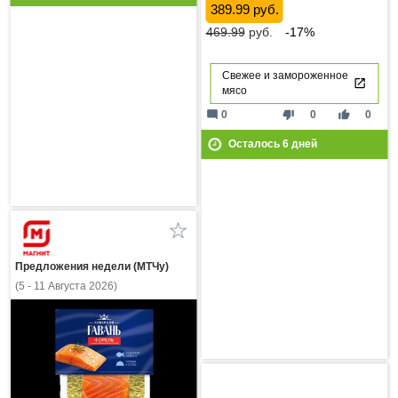
389.99 руб.
469.99
руб.
-17%
Свежее и замороженное
мясо
mode_comment
thumb_down
thumb_up
0
0
0
Осталось
6
дней
Предложения недели (МТЧу)
(5 - 11 Августа 2026)