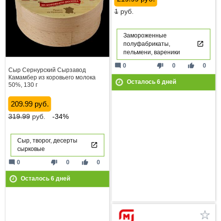
1
руб.
Замороженные
полуфабрикаты,
пельмени, вареники
mode_comment
thumb_down
thumb_up
0
0
0
Сыр Сернурский Сырзавод
Камамбер из коровьего молока
Осталось
6
дней
50%, 130 г
209.99 руб.
319.99
руб.
-34%
Сыр, творог, десерты
сырковые
mode_comment
thumb_down
thumb_up
0
0
0
Осталось
6
дней