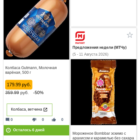
Предложения недели (МТЧу)
(5 - 11 Августа 2026)
Колбаса Gutmann, Молочная
варёная, 500 г
179.99 руб.
359.99
руб.
-50%
Колбаса, ветчина
mode_comment
thumb_down
thumb_up
0
0
0
Осталось
6
дней
Мороженое Bombbar эскимо с
арахисом и карамелью без сахара