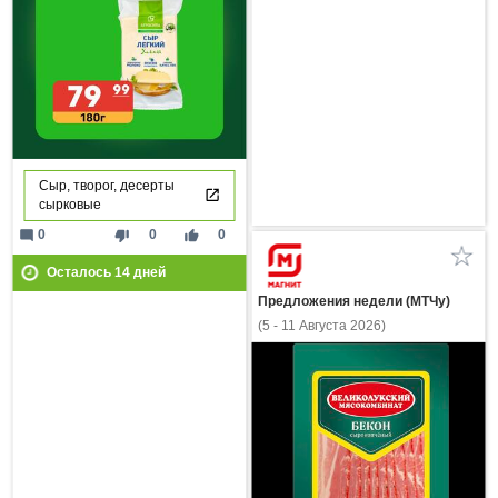
Сыр, творог, десерты
сырковые
mode_comment
thumb_down
thumb_up
0
0
0
Осталось
14
дней
Предложения недели (МТЧу)
(5 - 11 Августа 2026)