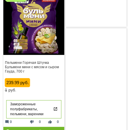
Пельмени Горячая Штучка
Бульмени мини с мясом и сыром
Гауда, 700 г
239.99 руб.
1
руб.
Замороженные
полуфабрикаты,
пельмени, вареники
mode_comment
thumb_down
thumb_up
0
0
0