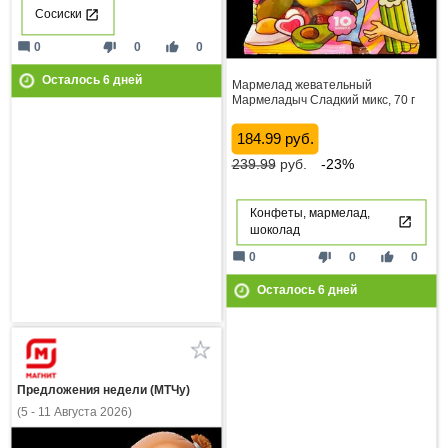
Сосиски
mode_comment
thumb_down
thumb_up
0
0
0
Осталось
6
дней
Мармелад жевательный
Мармеладыч Сладкий микс, 70 г
184.99 руб.
239.99
руб.
-23%
Конфеты, мармелад,
шоколад
mode_comment
thumb_down
thumb_up
0
0
0
Осталось
6
дней
Предложения недели (МТЧу)
(5 - 11 Августа 2026)