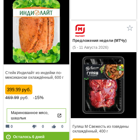
Предложения недели (МТЧу)
(5 - 11 Августа 2026)
Стейк Индилайт из индейки по-
мексикански охлаждённый, 600 г
399.99 руб.
469.99
руб.
-15%
Маринованное мясо,
шашлык
mode_comment
thumb_down
thumb_up
0
0
0
Гуляш М Свежесть из говядины
охлаждённый, 400 г
Осталось
6
дней