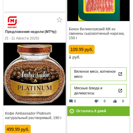
Бекон Великолукский МК из
Предложения недели (МТЧу)
свинины сырокопченый нарезка,
150 г
(5 - 11 Августа 2026)
109.99 руб.
1
руб.
Вяленое мясо, копченое
мясо
Мясные блюда и
деликатесы
mode_comment
thumb_down
thumb_up
0
0
0
Осталось
6
дней
Кофе Ambassador Platinum
натуральный растворимый, 190 г
499.99 руб.