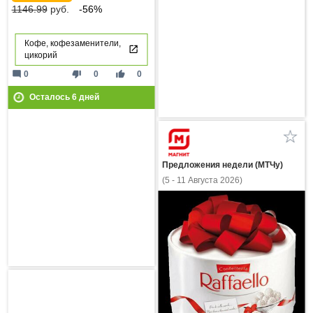
1146.99
руб.
-56%
Кофе, кофезаменители,
цикорий
mode_comment
thumb_down
thumb_up
0
0
0
Осталось
6
дней
Предложения недели (МТЧу)
(5 - 11 Августа 2026)