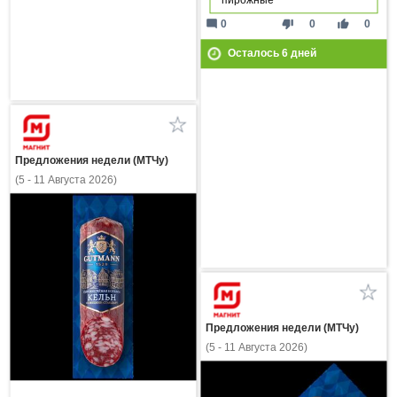
mode_comment
thumb_down
thumb_up
0
0
0
Осталось
6
дней
Предложения недели (МТЧу)
(5 - 11 Августа 2026)
Предложения недели (МТЧу)
(5 - 11 Августа 2026)