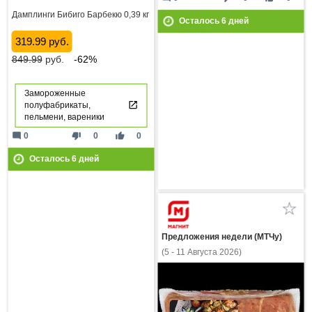
Дамплинги Бибиго Барбекю 0,39 кг
Осталось
6
дней
319.99 руб.
849.99
руб.
-62%
Замороженные
полуфабрикаты,
пельмени, вареники
mode_comment
thumb_down
thumb_up
0
0
0
Осталось
6
дней
Предложения недели (МТЧу)
(5 - 11 Августа 2026)