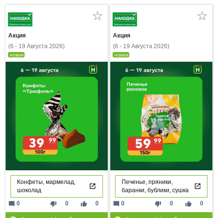
Акция
Акция
(6 - 19 Августа 2026)
(6 - 19 Августа 2026)
новая
новая
Конфеты, мармелад,
Печенье, пряники,
шоколад
баранки, бублики, сушка
mode_comment
thumb_down
thumb_up
mode_comment
thumb_down
thumb_up
0
0
0
0
0
0