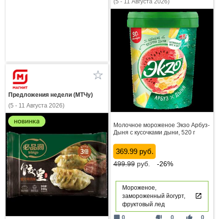
(5 - 11 Августа 2026)
Предложения недели (МТЧу)
(5 - 11 Августа 2026)
Молочное мороженое Экзо Арбуз-
Дыня с кусочками дыни, 520 г
369.99 руб.
499.99
руб.
-26%
Мороженое,
замороженный йогурт,
фруктовый лед
mode_comment
thumb_down
thumb_up
0
0
0