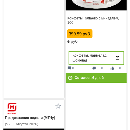
Конфеты Raffaello с миндалем,
100 г
399.99 руб.
1
руб.
Конфеты, мармелад,
шоколад
mode_comment
thumb_down
thumb_up
0
0
0
Осталось
6
дней
Предложения недели (МТЧу)
(5 - 11 Августа 2026)