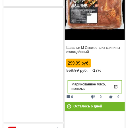
Шашлык М Свежесть из свинины
охлаждённый
299.99 руб.
359.99
руб.
-17%
Маринованное мясо,
шашлык
mode_comment
thumb_down
thumb_up
0
0
0
Осталось
6
дней