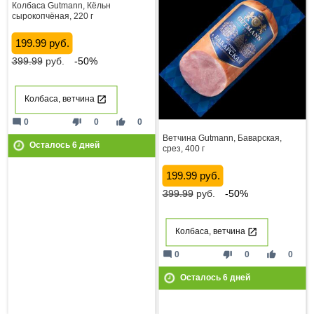
Колбаса Gutmann, Кёльн
сырокопчёная, 220 г
199.99 руб.
399.99
руб.
-50%
Колбаса, ветчина
mode_comment
thumb_down
thumb_up
0
0
0
Ветчина Gutmann, Баварская,
Осталось
6
дней
срез, 400 г
199.99 руб.
399.99
руб.
-50%
Колбаса, ветчина
mode_comment
thumb_down
thumb_up
0
0
0
Осталось
6
дней