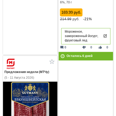
6%, 70 г
169.99 руб.
214.99
руб.
-21%
Мороженое,
замороженный йогурт,
фруктовый лед
mode_comment
thumb_down
thumb_up
0
0
0
Осталось
6
дней
Предложения недели (МТЧу)
(5 - 11 Августа 2026)