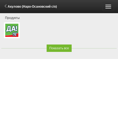
Акулово (Наро-Осановский с/о)
Пере
Продукты
меню
Показать все