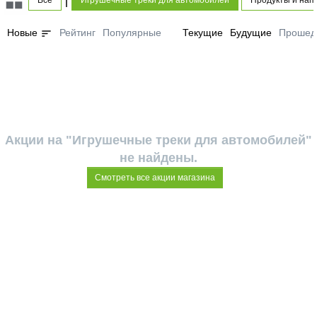
Все
Игрушечные треки для автомобилей
Продукты и нап
sort
Новые
Рейтинг
Популярные
Текущие
Будущие
Прошед
Акции на "Игрушечные треки для автомобилей"
не найдены.
Смотреть все акции магазина