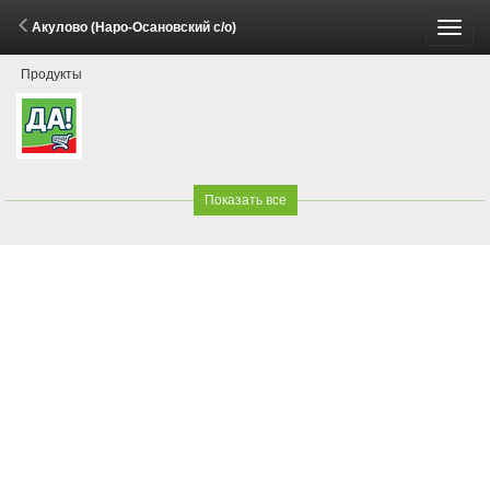
Акулово (Наро-Осановский с/о)
Пере
Продукты
меню
Показать все