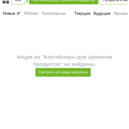
Все
Контейнеры для хранения продуктов
Продукты и нап
sort
Новые
Рейтинг
Популярные
Текущие
Будущие
Прошед
Акции на "Контейнеры для хранения
продуктов" не найдены.
Смотреть все акции магазина