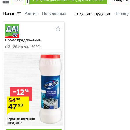
Все
Средства для чистки плит, духовок, грилей
Продукты 
sort
Новые
Рейтинг
Популярные
Текущие
Будущие
Прошед
Промо предложение
(13 - 26 Августа 2026)