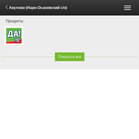
Акулово (Наро-Осановский с/о)
Пере
Продукты
меню
Показать все