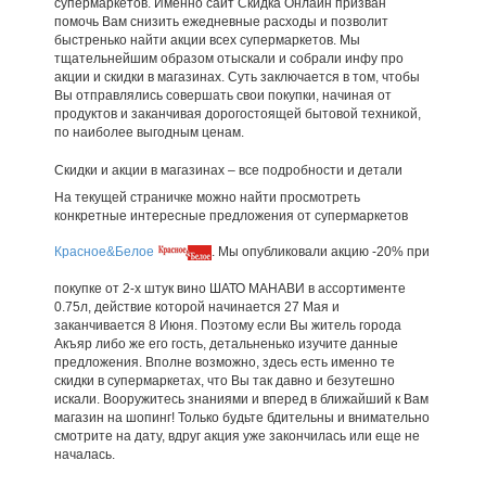
супермаркетов. Именно сайт Скидка Онлайн призван
помочь Вам снизить ежедневные расходы и позволит
быстренько найти акции всех супермаркетов. Мы
тщательнейшим образом отыскали и собрали инфу про
акции и скидки в магазинах. Суть заключается в том, чтобы
Вы отправлялись совершать свои покупки, начиная от
продуктов и заканчивая дорогостоящей бытовой техникой,
по наиболее выгодным ценам.
Скидки и акции в магазинах – все подробности и детали
На текущей страничке можно найти просмотреть
конкретные интересные предложения от супермаркетов
Красное&Белое
. Мы опубликовали акцию -20% при
покупке от 2-х штук вино ШАТО МАНАВИ в ассортименте
0.75л, действие которой начинается 27 Мая и
заканчивается 8 Июня. Поэтому если Вы житель города
Акъяр либо же его гость, детальненько изучите данные
предложения. Вполне возможно, здесь есть именно те
скидки в супермаркетах, что Вы так давно и безутешно
искали. Вооружитесь знаниями и вперед в ближайший к Вам
магазин на шопинг! Только будьте бдительны и внимательно
смотрите на дату, вдруг акция уже закончилась или еще не
началась.