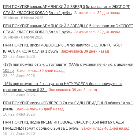
ПРИ ПОКУПКЕ коньяк АРМЯНСКИЙ 5 ЗВЕЗД 0,5л газ напиток ЭКСПОРТ
Закончилась
32
дня назад
СТАЙЛ КЛАССИК КОЛА 0,5л за 1 рубль
30 Июня - 6 Июля 2026
ПРИ ПОКУПКЕ коньяк АРМЯНСКИЙ 3 ЗВЕЗДЫ 0,5л газ напиток ЭКСПОРТ
Закончилась
32
дня назад
СТАЙЛ КЛАССИК КОЛА 0,5л за 1 рубль
30 Июня - 6 Июля 2026
ПРИ ПОКУПКЕ виски РЭДВОКЕР 0,5л газ напиток ЭКСПОРТ СТАЙЛ
Закончилась
39
дней назад
КЛАССИК КОЛА 0,5л за 1 рубль
22 - 29 Июня 2026
-13% при покупке от 2-х штук паштет ХАМЕ с гусиной печенью, с индейкой
Закончилась
39
дней назад
105 гр
23 - 29 Июня 2026
-15% при покупке от 2-х штук вино НАТУРАЛЕСА белое полусухое и
Закончилась
39
дней назад
красное полусухое 0,33л
23 - 29 Июня 2026
ПРИ ПОКУПКЕ виски ФОУЛЕРС 0.7л сок САДЫ ПРИДОНЬЯ яблоко 1л за 1
Закончилась
46
дней назад
рубль
16 - 22 Июня 2026
ПРИ ПОКУПКЕ водка КРЕМЛИН ЭВОРД КЛАССИК 0.5л нектар САДЫ
Закончилась
46
дней назад
ПРИДОНЬЯ томат с солью 0.95л за 1 рубль
16 - 22 Июня 2026