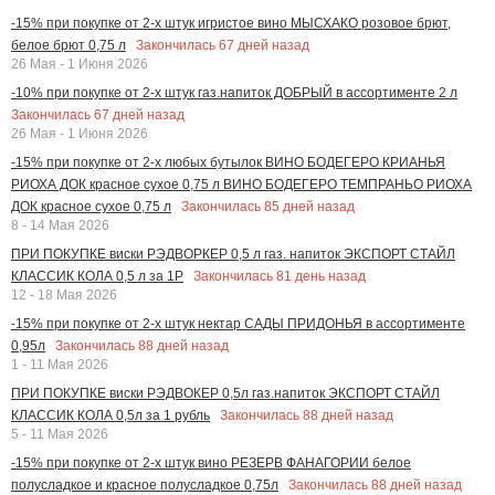
-15% при покупке от 2-х штук игристое вино МЫСХАКО розовое брют,
Закончилась
67
дней назад
белое брют 0,75 л
26 Мая - 1 Июня 2026
-10% при покупке от 2-х штук газ.напиток ДОБРЫЙ в ассортименте 2 л
Закончилась
67
дней назад
26 Мая - 1 Июня 2026
-15% при покупке от 2-х любых бутылок ВИНО БОДЕГЕРО КРИАНЬЯ
РИОХА ДОК красное сухое 0,75 л ВИНО БОДЕГЕРО ТЕМПРАНЬО РИОХА
Закончилась
85
дней назад
ДОК красное сухое 0,75 л
8 - 14 Мая 2026
ПРИ ПОКУПКЕ виски РЭДВОРКЕР 0,5 л газ. напиток ЭКСПОРТ СТАЙЛ
Закончилась
81
день назад
КЛАССИК КОЛА 0,5 л за 1Р
12 - 18 Мая 2026
-15% при покупке от 2-х штук нектар САДЫ ПРИДОНЬЯ в ассортименте
Закончилась
88
дней назад
0,95л
1 - 11 Мая 2026
ПРИ ПОКУПКЕ виски РЭДВОКЕР 0,5л газ.напиток ЭКСПОРТ СТАЙЛ
Закончилась
88
дней назад
КЛАССИК КОЛА 0,5л за 1 рубль
5 - 11 Мая 2026
-15% при покупке от 2-х штук вино РЕЗЕРВ ФАНАГОРИИ белое
Закончилась
88
дней назад
полусладкое и красное полусладкое 0,75л