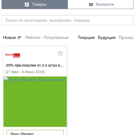


Товары
Каталоги
sort
Новые
Рейтинг
Популярные
Текущие
Будущие
Прошед
-20% при покупке от 2-х штук вино ШАТО МАНАВИ в ассортименте 0.75л
(27 Мая - 8 Июня 2026)
Вино (Вермут,