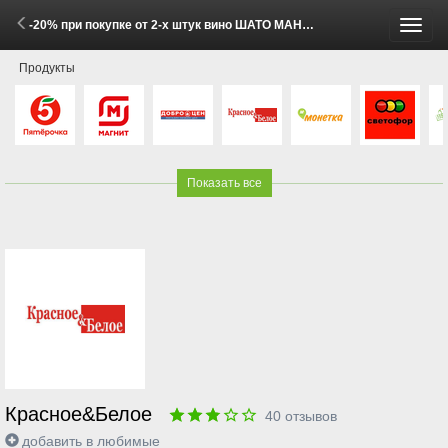
-20% при покупке от 2-х штук вино ШАТО МАНАВИ в ассортименте 0.75л (27 Мая - 8 Июня 2026)
Пере
Продукты
меню
Показать все
Красное&Белое
40
отзывов
добавить в любимые