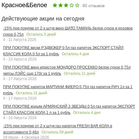
Красное&Белое
40
отзывов
Действующие акции на сегодня
-15% при покупке от 2-х штук вино ШАТО ТАМАНЬ белое сухое и розовое
Осталось
5
дней
сухое 0,75л
4 - 11 Августа 2026
ПРИ ПОКУПКЕ виски РЭДВОКЕР 0,5л газ напиток ЭКСПОРТ СТАЙЛ
Осталось
4
дня
КЛАССИК КОЛА 0,5л за 1 рубль
4 - 10 Августа 2026
ПРИ ПОКУПКЕ вино игристое МОНДОРО ПРОСЕККО белое сухое 0,75л
Осталось
11
дней
чипсы ЛЭЙС сыр 170г за 1 рубль
4 - 17 Августа 2026
ПРИ ПОКУПКЕ напиток МАРТИНИ ФИЕРО 0,75л газ напиток РИЧ 1л за 1
Осталось
11
дней
рубль
4 - 17 Августа 2026
ПРИ ПОКУПКЕ коньяк АРМЯНСКИЙ 3 ЗВЕЗДЫ 0,5л газ напиток ЭКСПОРТ
Осталось
4
дня
СТАЙЛ КЛАССИК КОЛА 1 л за 1 рубль
4 - 10 Августа 2026
-15% при покупке от 2-х штук газ напиток FRESH BAR КОЛА в
Осталось
59
дней
ассортименте 0,48л
28 Июля - 4 Октября 2026