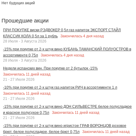
Нет будущих акций
Прошедшие акции
ПРИ ПОКУПКЕ виски РЭДВОКЕР 0,5л газ напиток ЭКСПОРТ СТАЙЛ
Закончилась
4
дня назад
КЛАССИК КОЛА 0,5л за 1 рубль
28 Июля - 3 Августа 2026
-15% при покупке от 2-х штук вино КУБАНЬ ТАМАНСКИЙ ПОЛУОСТРОВ в
Закончилась
4
дня назад
ассортименте 0,75л
28 Июля - 3 Августа 2026
Недели испанских вин. При покупке от 2 бутылок -15%
Закончилась
11
дней назад
21 - 27 Июля 2026
-10% при покупке от 2-х штук газ.напиток РИЧ в ассортименте 1 л
Закончилась
11
дней назад
21 - 27 Июля 2026
-15% при покупке от 2-х штук вино ДОН СИЛЬВЕСТРЕ белое полусладкое
Закончилась
11
дней назад
и красное полусухое 0,75л
21 - 27 Июля 2026
-15% при покупке от 2-х штук вино игристое ГРАФ ВОРОНЦОВ розовое
Закончилась
11
дней назад
брют. белое полусладкое, белое брют 0,75л