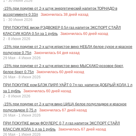
1 - 30 Июня 2026
-15% при покупке от 2-х штук энергетический напиток ТОРНАДО в
Закончилась
38
дней назад
ассортименте 0.33л
1 - 30 Июня 2026
ПРИ ПОКУПКЕ виски РЭДВОКЕР 0.5л газ.напиток ЭКСПОРТ СТАЙЛ
Закончилась
60
дней назад
КЛАССИК КОЛА 0.5л за 1 рубль
2 - 8 Июня 2026
-15% при покупке от 2-х штук игристое вино НЕБЛА белое сухое и красное
Закончилась
64
дня назад
полусухое 0.75л
29 Мая - 4 Июня 2026
-15% при покупке от 2-х штук игристое вино МЫСХАКО розовое брют,
Закончилась
60
дней назад
белое брют 0.75л
26 Мая - 8 Июня 2026
ПРИ ПОКУПКЕ ром БЛЭК ПИРЛ УАЙТ 0.7л газ. напиток ДОБРЫЙ КОЛА 1 л
Закончилась
60
дней назад
за 1 рубль
2 - 8 Июня 2026
-15% при покупке от 2-х штук вино ЦИЦА белое полусладкое и красное
Закончилась
67
дней назад
полусладкое 0,75 л
26 Мая - 1 Июня 2026
ПРИ ПОКУПКЕ виски ФОУЛЕРС 0,7 л газ.напиток ЭКСПОРТ СТАЙЛ
Закончилась
67
дней назад
КЛАССИК КОЛА 1 л за 1 рубль
26 Мая - 1 Июня 2026