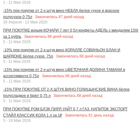
1 - 11 Мая 2026
-15% при покупке от 2-х штук вино НЕБЛА белое сухое и красное
Закончилась
87
дней назад
полусухое 0,75л
30 Апреля - 12 Мая 2026
ПРИ ПОКУПКЕ коньяк КОЧАРИ 7 лет 0,5л конфеты АДЕЛЬ с миндалем 150г
Закончилась
88
дней назад
за 1 рубль
5 - 11 Мая 2026
-10% при покупке от 2-х штук вино КОРАЛЛЕ СОВИНЬОН БЛАН И
Закончилась
88
дней назад
ШАРДОНЕ белое сухое ,75л
5 - 11 Мая 2026
-15% при покупке от 2-х штук вино ЦВЕТОЧНАЯ ДОЛИНА ТАМАНИ в
Закончилась
88
дней назад
ассортименте 0,75л
5 - 11 Мая 2026
-15% ПРИ ПОКУПКЕ ОТ 2-Х ШТУК ВИНО ГОЛИЦЫНСКИЕ ВИНА белое
Закончилась
88
дней назад
полусладкое и брют 0,75 л
5 - 11 Мая 2026
ПРИ ПОКУПКЕ РОМ БЛЭК ПИРЛ УАЙТ 0,7 л ГАЗ. НАПИТОК ЭКСПОРТ
Закончилась
81
день назад
СТАЙЛ КЛАССИК КОЛА 1 л за 1₽
5 - 18 Мая 2026