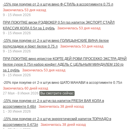
-15% при покупке от 2-х штук вино Ф-СТИЛЬ в ассортименте 0.75 л
Закончилась
53
дня назад
9 - 15 Июня 2026
ПРИ ПОКУПКЕ виски РЭДВОКЕР 0.5л газ.напиток ЭКСПОРТ СТАЙЛ
Закончилась
53
дня назад
КЛАССИК КОЛА 0.5л за 1 рубль
9 - 15 Июня 2026
-15% при покупке от 2-х штук вино ГОЛИЦЫНСКИЕ ВИНА белое
Закончилась
53
дня назад
полусладкое и брют белое 0.75 л
9 - 15 Июня 2026
ПРИ ПОКУПКЕ вино игристое КОРТЕ ДЕЙ РОВИ ПРОСЕККО ЭКСТРА ДРАЙ
белое сухое 0.75л набор конфет АДЕЛЬ С ЦЕЛЬНЫМ МИНДАЛЕМ 150 гр
Закончилась
53
дня назад
за 1 рубль
9 - 15 Июня 2026
-20% при покупке от 2-х штук вино ШАТО МАНАВИ в ассортименте 0.75л
Закончилась
60
дней назад
27 Мая - 8 Июня 2026
Вы смотрите сейчас
-15% при покупке от 2-х штук газ.напиток FRESH BAR КОЛА в
Закончилась
38
дней назад
ассортименте 0.48л
1 - 30 Июня 2026
-15% при покупке от 2-х штук энергетический напиток ТОРНАДО в
Закончилась
38
дней назад
ассортименте 0.473л