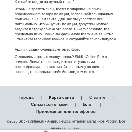
Как найти скидки на нужный товар?
Чтобы не тратить силы, время и здоровье на поиск
определенного товара по акции, воспользуйтесь удобным
поиском на нашем сайте. Для Вас мы упростили все
максимально. Чтобы купить по акции, допустим, молоко,
введите в строку поиска это слово. Ничего сложного, все
предельно ясно. Нужно выбрать много всего и не забыть?
Отмечайте галочками нужное, и сохраняйте список покупок!
Акции и скидки супермаркетов во благо
Отчаялись искать желанную вещь? SkidkaOnline Вам в
помощь. Внимательно следите за актуальными
распродажами, просматривайте рассылку на почте и,
наконец-то, позвольте себе больше, чем можете!
Города
|
Карта сайта
|
О сайте
|
Связаться с нами
|
Блог
|
Приложения для телефонов
©2026 SkidkaOnline.ru - Акции, скидки, каталоги магазинов России. Все
права защищены.