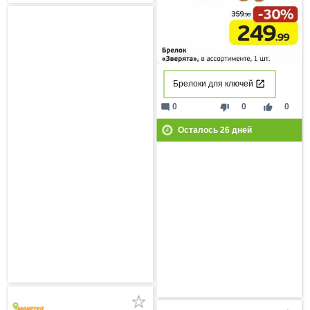
Брелоки для ключей
mode_comment
thumb_down
thumb_up
0
0
0
Осталось
26
дней