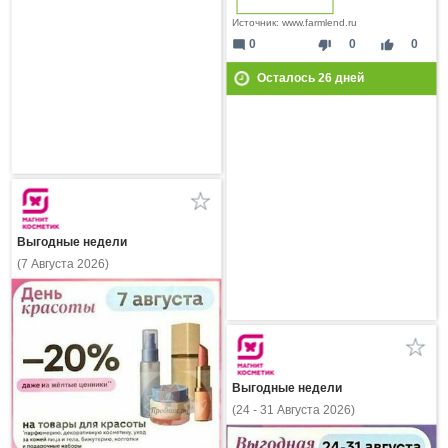
Источник: www.farmlend.ru
mode_comment
thumb_down
thumb_up
0
0
0
Осталось
26
дней
Выгодные недели
(7 Августа 2026)
Выгодные недели
(24 - 31 Августа 2026)