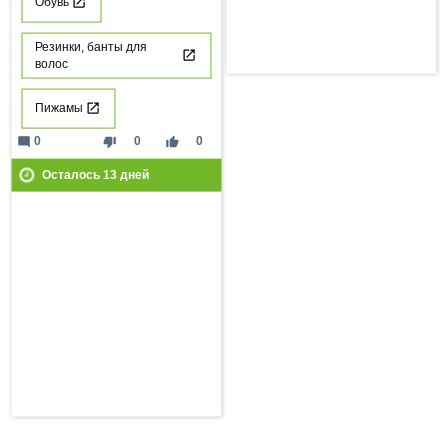
Обувь
Резинки, банты для
волос
Пижамы
mode_comment
thumb_down
thumb_up
0
0
0
Осталось
13
дней