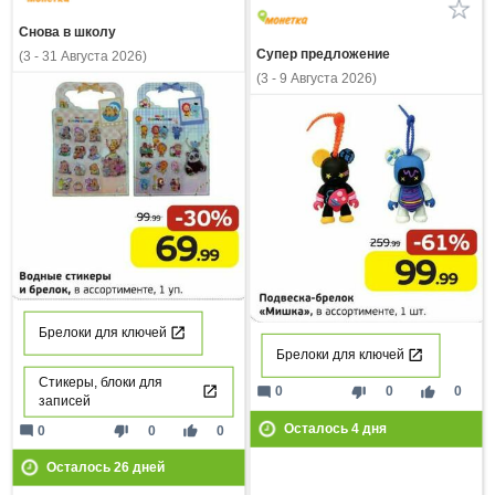
Снова в школу
Супер предложение
(3 - 31 Августа 2026)
(3 - 9 Августа 2026)
Брелоки для ключей
Брелоки для ключей
Стикеры, блоки для
mode_comment
thumb_down
thumb_up
0
0
0
записей
Осталось
4
дня
mode_comment
thumb_down
thumb_up
0
0
0
Осталось
26
дней