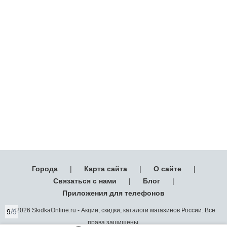
Города
|
Карта сайта
|
О сайте
|
Связаться с нами
|
Блог
|
Приложения для телефонов
©2026 SkidkaOnline.ru - Акции, скидки, каталоги магазинов России. Все
9
/9
права защищены.