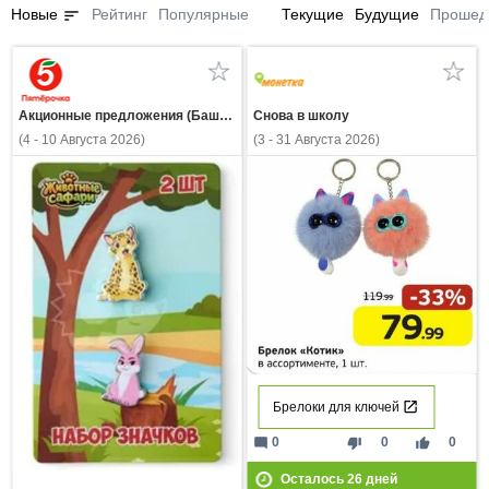
sort
Новые
Рейтинг
Популярные
Текущие
Будущие
Прошед
Акционные предложения (Башкортостан)
Снова в школу
(4 - 10 Августа 2026)
(3 - 31 Августа 2026)
Брелоки для ключей
mode_comment
thumb_down
thumb_up
0
0
0
Осталось
26
дней