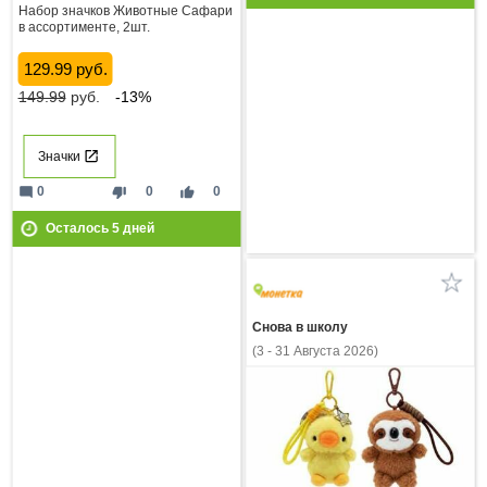
Набор значков Животные Сафари
в ассортименте, 2шт.
129.99 руб.
149.99
руб.
-13%
Значки
mode_comment
thumb_down
thumb_up
0
0
0
Осталось
5
дней
Снова в школу
(3 - 31 Августа 2026)