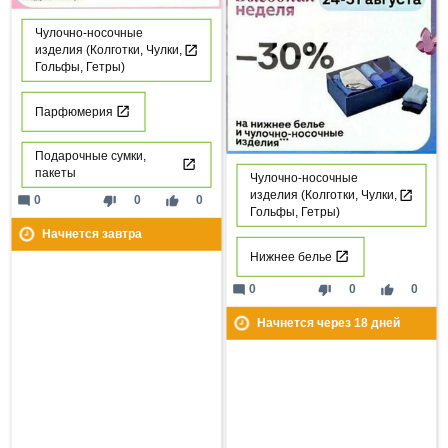
Чулочно-носочные
изделия (Колготки, Чулки,
Гольфы, Гетры)
Парфюмерия
Подарочные сумки,
пакеты
Чулочно-носочные
изделия (Колготки, Чулки,
mode_comment
thumb_down
thumb_up
0
0
0
Гольфы, Гетры)
Начнется завтра
Нижнее белье
mode_comment
thumb_down
thumb_up
0
0
0
Начнется через
18
дней