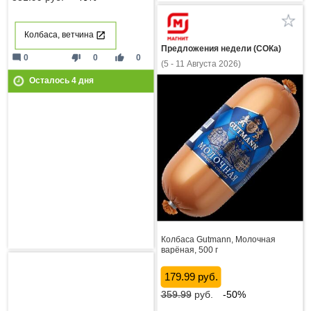
Колбаса, ветчина
Предложения недели (СОКа)
mode_comment
thumb_down
thumb_up
0
0
0
(5 - 11 Августа 2026)
Осталось
4
дня
Колбаса Gutmann, Молочная
варёная, 500 г
179.99 руб.
359.99
руб.
-50%