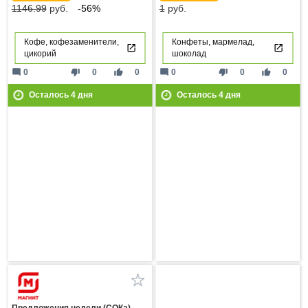
1146.99
руб.
-56%
1
руб.
Кофе, кофезаменители,
Конфеты, мармелад,
цикорий
шоколад
mode_comment
thumb_down
thumb_up
mode_comment
thumb_down
thumb_up
0
0
0
0
0
0
Осталось
4
дня
Осталось
4
дня