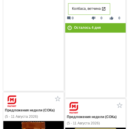
Колбаса, ветчина
mode_comment
thumb_down
thumb_up
0
0
0
Осталось
4
дня
Предложения недели (СОКа)
(5 - 11 Августа 2026)
Предложения недели (СОКа)
(5 - 11 Августа 2026)