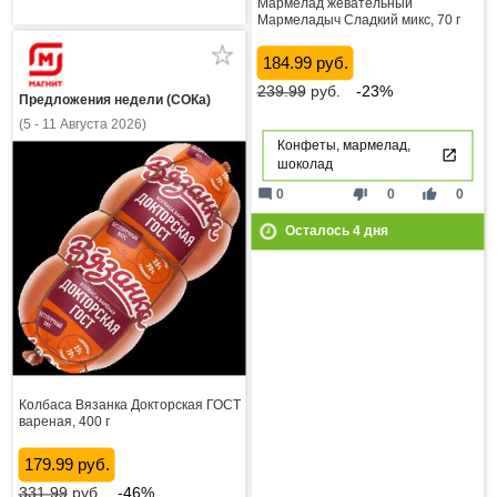
Мармелад жевательный
Мармеладыч Сладкий микс, 70 г
184.99 руб.
239.99
руб.
-23%
Предложения недели (СОКа)
(5 - 11 Августа 2026)
Конфеты, мармелад,
шоколад
mode_comment
thumb_down
thumb_up
0
0
0
Осталось
4
дня
Колбаса Вязанка Докторская ГОСТ
вареная, 400 г
179.99 руб.
331.99
руб.
-46%