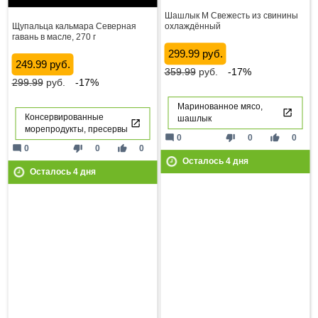
Шашлык М Свежесть из свинины
Щупальца кальмара Северная
охлаждённый
гавань в масле, 270 г
299.99 руб.
249.99 руб.
359.99
руб.
-17%
299.99
руб.
-17%
Маринованное мясо,
Консервированные
шашлык
морепродукты, пресервы
mode_comment
thumb_down
thumb_up
0
0
0
mode_comment
thumb_down
thumb_up
0
0
0
Осталось
4
дня
Осталось
4
дня