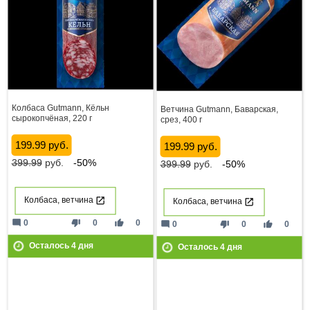
Колбаса Gutmann, Кёльн
Ветчина Gutmann, Баварская,
сырокопчёная, 220 г
срез, 400 г
199.99 руб.
199.99 руб.
399.99
руб.
-50%
399.99
руб.
-50%
Колбаса, ветчина
Колбаса, ветчина
mode_comment
thumb_down
thumb_up
0
0
0
mode_comment
thumb_down
thumb_up
0
0
0
Осталось
4
дня
Осталось
4
дня