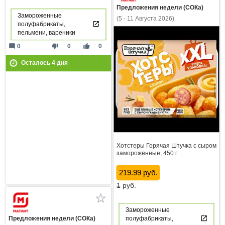
Предложения недели (СОКа)
Замороженные
(5 - 11 Августа 2026)
полуфабрикаты,
пельмени, вареники
mode_comment
thumb_down
thumb_up
0
0
0
Осталось
4
дня
Хотстеры Горячая Штучка с сыром
замороженные, 450 г
219.99 руб.
1
руб.
Замороженные
полуфабрикаты,
Предложения недели (СОКа)