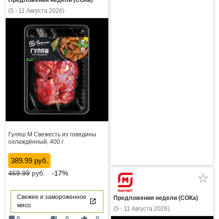
Предложения недели (СОКа)
(5 - 11 Августа 2026)
Гуляш М Свежесть из говядины
охлаждённый, 400 г
389.99 руб.
469.99
руб.
-17%
Свежее и замороженное
Предложения недели (СОКа)
мясо
(5 - 11 Августа 2026)
mode_comment
thumb_down
thumb_up
0
0
0