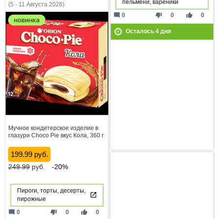
пельмени, вареники
(5 - 11 Августа 2026)
mode_comment
thumb_down
thumb_up
0
0
0
Осталось
4
дня
Мучное кондитерское изделие в
глазури Choco Pie вкус Кола, 360 г
199.99 руб.
249.99
руб.
-20%
Пироги, торты, десерты,
пирожные
mode_comment
thumb_down
thumb_up
0
0
0