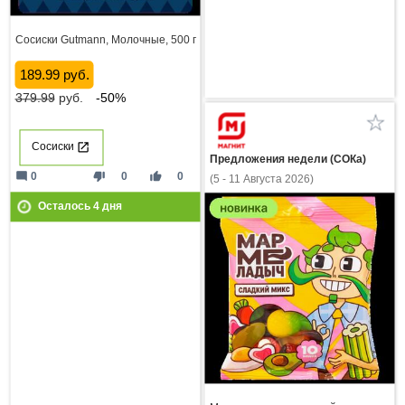
Сосиски Gutmann, Молочные, 500 г
189.99 руб.
379.99
руб.
-50%
Сосиски
Предложения недели (СОКа)
mode_comment
thumb_down
thumb_up
0
0
0
(5 - 11 Августа 2026)
Осталось
4
дня