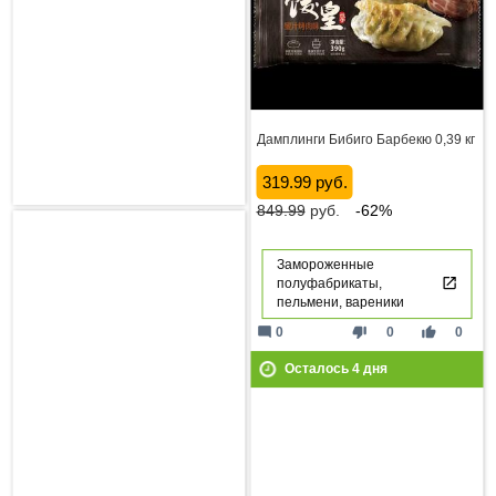
Дамплинги Бибиго Барбекю 0,39 кг
319.99 руб.
849.99
руб.
-62%
Замороженные
полуфабрикаты,
пельмени, вареники
mode_comment
thumb_down
thumb_up
0
0
0
Осталось
4
дня