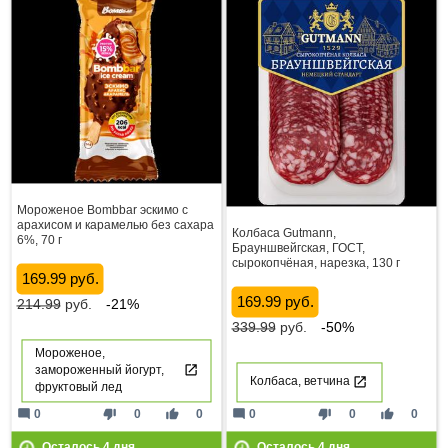
Мороженое Bombbar эскимо с
арахисом и карамелью без сахара
Колбаса Gutmann,
6%, 70 г
Брауншвейгская, ГОСТ,
сырокопчёная, нарезка, 130 г
169.99 руб.
169.99 руб.
214.99
руб.
-21%
339.99
руб.
-50%
Мороженое,
замороженный йогурт,
Колбаса, ветчина
фруктовый лед
mode_comment
thumb_down
thumb_up
mode_comment
thumb_down
thumb_up
0
0
0
0
0
0
Осталось
4
дня
Осталось
4
дня