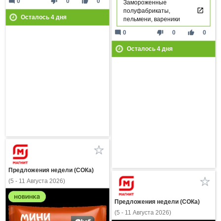
mode_comment
thumb_down
thumb_up
0
0
0
Замороженные
полуфабрикаты,
Осталось
4
дня
пельмени, вареники
mode_comment
thumb_down
thumb_up
0
0
0
Осталось
4
дня
Предложения недели (СОКа)
(5 - 11 Августа 2026)
Предложения недели (СОКа)
(5 - 11 Августа 2026)