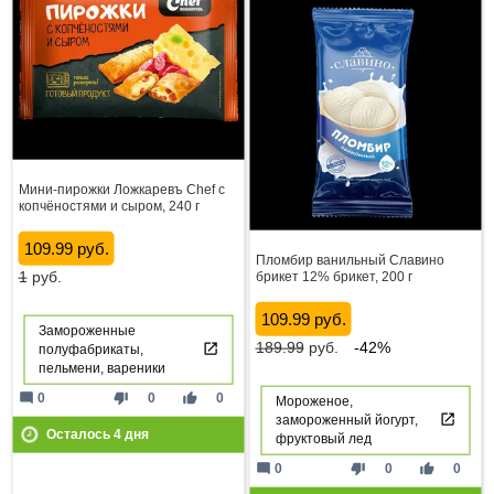
Мини-пирожки Ложкаревъ Chef с
копчёностями и сыром, 240 г
109.99 руб.
Пломбир ванильный Славино
1
руб.
брикет 12% брикет, 200 г
109.99 руб.
Замороженные
189.99
руб.
-42%
полуфабрикаты,
пельмени, вареники
mode_comment
thumb_down
thumb_up
0
0
0
Мороженое,
замороженный йогурт,
Осталось
4
дня
фруктовый лед
mode_comment
thumb_down
thumb_up
0
0
0