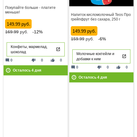
Покупайте больше - платите
меньше!
Напиток кисломолочный Teos Про
грейпфрут без сахара, 250 г
149.99 руб.
149.99 руб.
169.99
руб.
-12%
159.99
руб.
-6%
Конфеты, мармелад,
шоколад
Молочные коктейли и
добавки к ним
mode_comment
thumb_down
thumb_up
0
0
0
mode_comment
thumb_down
thumb_up
0
0
0
Осталось
4
дня
Осталось
4
дня