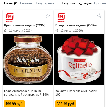
sort
Новые
Рейтинг
Популярные
Текущие
Будущие
Прошед
Предложения недели (СОКа)
Предложения недели (СОКа)
(5 - 11 Августа 2026)
(5 - 11 Августа 2026)
Кофе Ambassador Platinum
Конфеты Raffaello с миндалем,
натуральный растворимый, 190 г
100 г
499.99 руб.
399.99 руб.