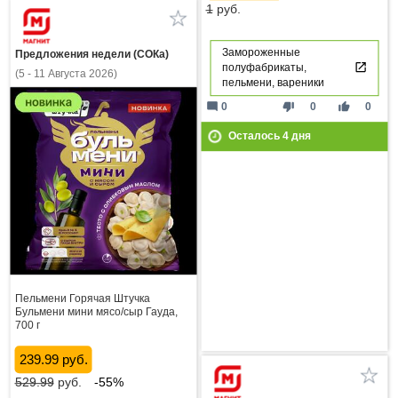
1
руб.
Замороженные
Предложения недели (СОКа)
полуфабрикаты,
(5 - 11 Августа 2026)
пельмени, вареники
mode_comment
thumb_down
thumb_up
0
0
0
Осталось
4
дня
Пельмени Горячая Штучка
Бульмени мини мясо/сыр Гауда,
700 г
239.99 руб.
529.99
руб.
-55%