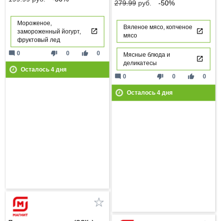
279.99
руб.
-50%
Мороженое,
Вяленое мясо, копченое
замороженный йогурт,
мясо
фруктовый лед
mode_comment
thumb_down
thumb_up
0
0
0
Мясные блюда и
деликатесы
Осталось
4
дня
mode_comment
thumb_down
thumb_up
0
0
0
Осталось
4
дня