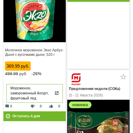
Молочное мороженое Экзо Арбуз-
Дыня с кусочками дыни, 520 г
369.99 руб.
499.99
руб.
-26%
Мороженое,
Предложения недели (СОКа)
замороженный йогурт,
(5 - 11 Августа 2026)
фруктовый лед
mode_comment
thumb_down
thumb_up
0
0
0
Осталось
4
дня