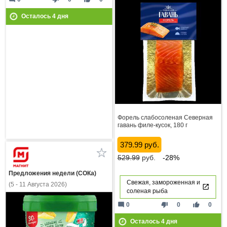
Осталось
4
дня
Форель слабосоленая Северная
гавань филе-кусок, 180 г
379.99 руб.
529.99
руб.
-28%
Предложения недели (СОКа)
Свежая, замороженная и
(5 - 11 Августа 2026)
соленая рыба
mode_comment
thumb_down
thumb_up
0
0
0
Осталось
4
дня