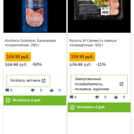
Колбаса Gutmann, Балыковая
Купаты М Свежесть свиные
полукопчёная, 280 г
охлаждённые, 400 г
159.99 руб.
159.99 руб.
319.99
руб.
-50%
179.99
руб.
-11%
Замороженные
Колбаса, ветчина
полуфабрикаты,
пельмени, вареники
mode_comment
thumb_down
thumb_up
0
0
0
mode_comment
thumb_down
thumb_up
0
0
0
Осталось
4
дня
Осталось
4
дня