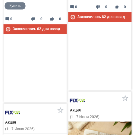
Купить
mode_comment
thumb_down
thumb_up
0
0
0
Закончилась
62
дня назад
mode_comment
thumb_down
thumb_up
0
0
0
Закончилась
62
дня назад
Акция
(1 - 7 Июня 2026)
Акция
(1 - 7 Июня 2026)