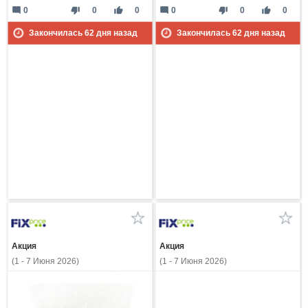
mode_comment
thumb_down
thumb_up
mode_comment
thumb_down
thumb_up
0
0
0
0
0
0
Закончилась
62
дня назад
Закончилась
62
дня назад
Акция
Акция
(1 - 7 Июня 2026)
(1 - 7 Июня 2026)