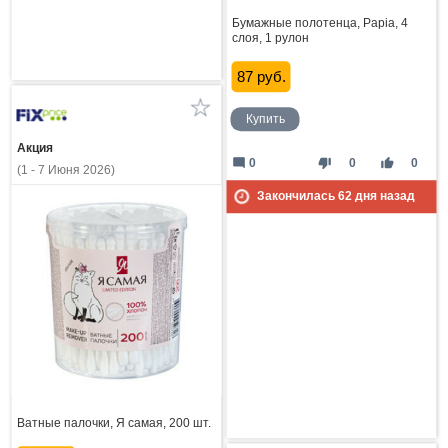
Бумажные полотенца, Papia, 4
слоя, 1 рулон
87 руб.
Купить
Акция
mode_comment
thumb_down
thumb_up
0
0
0
(1 - 7 Июня 2026)
Закончилась
62
дня назад
Ватные палочки, Я самая, 200 шт.