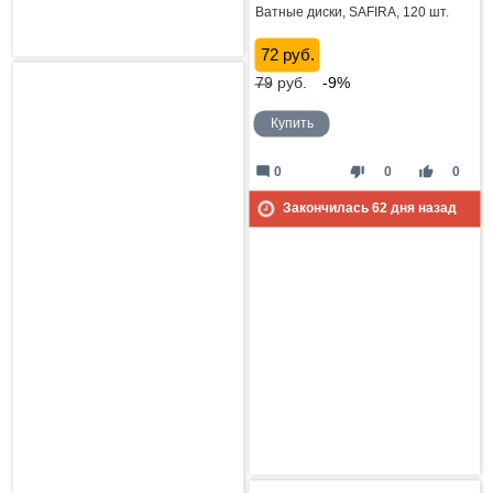
Ватные диски, SAFIRA, 120 шт.
72 руб.
79
руб.
-9%
Купить
mode_comment
thumb_down
thumb_up
0
0
0
Закончилась
62
дня назад