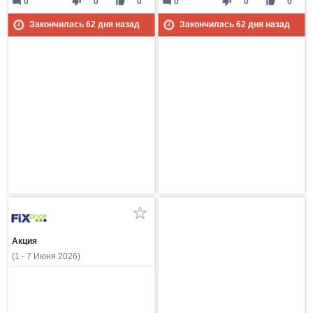
mode_comment
thumb_down
thumb_up
mode_comment
thumb_down
thumb_up
0
0
0
0
0
0
Закончилась
62
дня назад
Закончилась
62
дня назад
Акция
(1 - 7 Июня 2026)