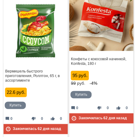
Конфеты с кокосовой начинкой,
Konfesta, 180 г
Вермишель быстрого
95 руб.
приготовления, Роллтон, 65 г, в
ассортименте
99
руб.
-4%
22.6 руб.
Купить
Купить
mode_comment
thumb_down
thumb_up
0
0
0
Закончилась
62
дня назад
mode_comment
thumb_down
thumb_up
0
0
0
Закончилась
62
дня назад