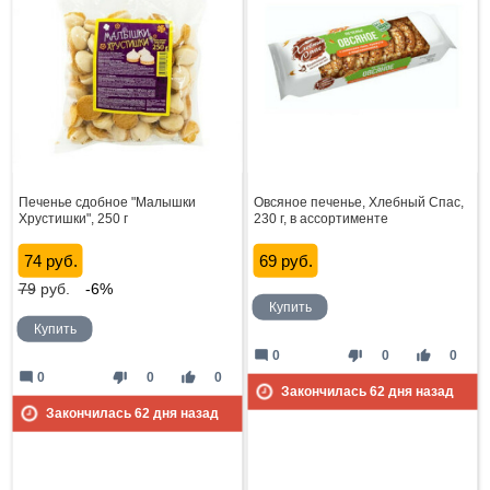
Печенье сдобное "Малышки
Овсяное печенье, Хлебный Спас,
Хрустишки", 250 г
230 г, в ассортименте
74 руб.
69 руб.
79
руб.
-6%
Купить
Купить
mode_comment
thumb_down
thumb_up
0
0
0
mode_comment
thumb_down
thumb_up
0
0
0
Закончилась
62
дня назад
Закончилась
62
дня назад