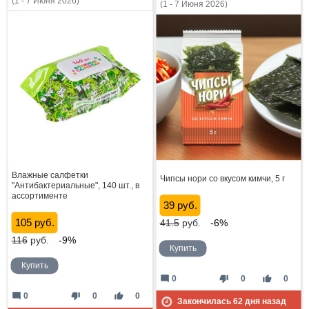
(1 - 7 Июня 2026)
(1 - 7 Июня 2026)
Влажные салфетки
Чипсы нори со вкусом кимчи, 5 г
"Антибактериальные", 140 шт., в
ассортименте
39 руб.
105 руб.
41.5
руб.
-6%
116
руб.
-9%
Купить
Купить
mode_comment
thumb_down
thumb_up
0
0
0
mode_comment
thumb_down
thumb_up
0
0
0
Закончилась
62
дня назад