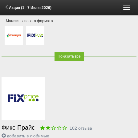
Акция (1 - 7 Июня 2026)
Пере
Магазины нового формата
меню
Показать все
Фикс Прайс
102
отзыва
добавить в любимые