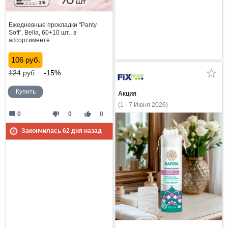
Ежедневные прокладки "Panty
Soft", Bella, 60+10 шт., в
ассортименте
106 руб.
124
руб.
-15%
Купить
Акция
(1 - 7 Июня 2026)
mode_comment
thumb_down
thumb_up
0
0
0
Закончилась
62
дня назад