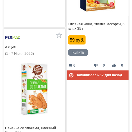
Овсяная каша, Увелка, ассорти, 6
шт. х 35 г
59 руб.
Акция
Купить
(1 - 7 Июня 2026)
mode_comment
thumb_down
thumb_up
0
0
0
Закончилась
62
дня назад
Печенье со злаками, Хлебный