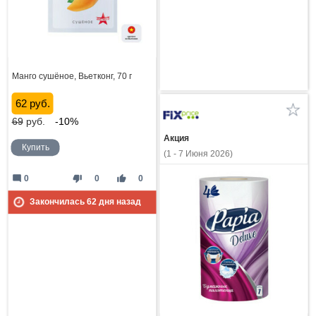
Манго сушёное, Вьетконг, 70 г
62 руб.
69
руб.
-10%
Акция
Купить
(1 - 7 Июня 2026)
mode_comment
thumb_down
thumb_up
0
0
0
Закончилась
62
дня назад