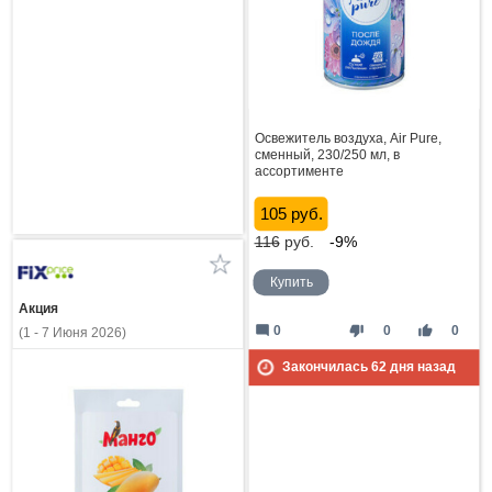
Освежитель воздуха, Air Pure,
сменный, 230/250 мл, в
ассортименте
105 руб.
116
руб.
-9%
Купить
Акция
mode_comment
thumb_down
thumb_up
0
0
0
(1 - 7 Июня 2026)
Закончилась
62
дня назад