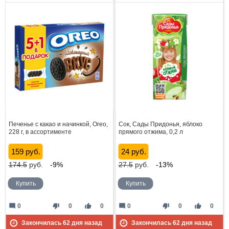
Печенье с какао и начинкой, Oreo,
Сок, Сады Придонья, яблоко
228 г, в ассортименте
прямого отжима, 0,2 л
159 руб.
24 руб.
174.5
руб.
-9%
27.5
руб.
-13%
Купить
Купить
mode_comment
thumb_down
thumb_up
mode_comment
thumb_down
thumb_up
0
0
0
0
0
0
Закончилась
62
дня назад
Закончилась
62
дня назад