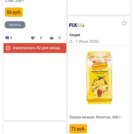
Спас, 250 г
83 руб.
Купить
Акция
mode_comment
thumb_down
thumb_up
0
0
0
(1 - 7 Июня 2026)
Закончилась
62
дня назад
Лапша яичная, Роллтон, 400 г
73 руб.