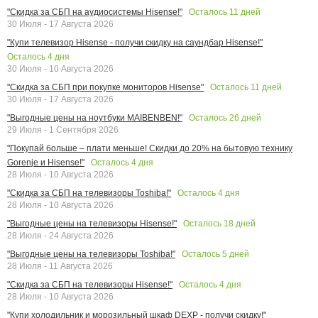
Осталось
11
дней
"Скидка за СБП на аудиосистемы Hisense!"
30 Июля - 17 Августа 2026
"Купи телевизор Hisense - получи скидку на саундбар Hisense!"
Осталось
4
дня
30 Июля - 10 Августа 2026
Осталось
11
дней
"Скидка за СБП при покупке мониторов Hisense"
30 Июля - 17 Августа 2026
Осталось
26
дней
"Выгодные цены на ноутбуки MAIBENBEN!"
29 Июля - 1 Сентября 2026
"Покупай больше – плати меньше! Скидки до 20% на бытовую технику
Осталось
4
дня
Gorenje и Hisense!"
28 Июля - 10 Августа 2026
Осталось
4
дня
"Скидка за СБП на телевизоры Toshiba!"
28 Июля - 10 Августа 2026
Осталось
18
дней
"Выгодные цены на телевизоры Hisense!"
28 Июля - 24 Августа 2026
Осталось
5
дней
"Выгодные цены на телевизоры Toshiba!"
28 Июля - 11 Августа 2026
Осталось
4
дня
"Скидка за СБП на телевизоры Hisense!"
28 Июля - 10 Августа 2026
"Купи холодильник и морозильный шкаф DEXP - получи скидку!"