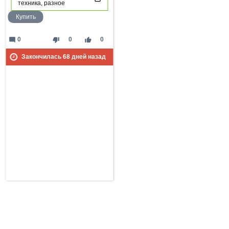
техника, разное
Купить
mode_comment
thumb_down
thumb_up
0
0
0
Закончилась
68
дней назад