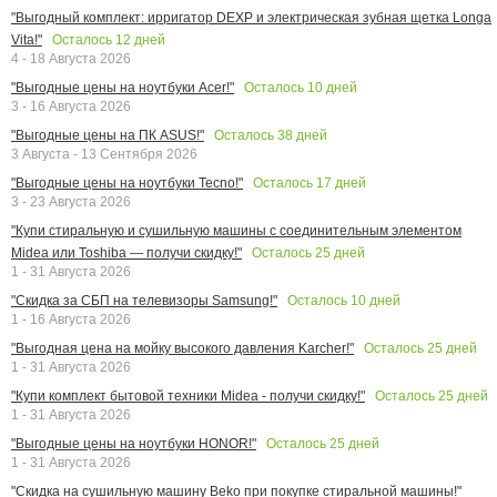
"Выгодный комплект: ирригатор DEXP и электрическая зубная щетка Longa
Осталось
12
дней
Vita!"
4 - 18 Августа 2026
Осталось
10
дней
"Выгодные цены на ноутбуки Acer!"
3 - 16 Августа 2026
Осталось
38
дней
"Выгодные цены на ПК ASUS!"
3 Августа - 13 Сентября 2026
Осталось
17
дней
"Выгодные цены на ноутбуки Tecno!"
3 - 23 Августа 2026
"Купи стиральную и сушильную машины с соединительным элементом
Осталось
25
дней
Midea или Toshiba — получи скидку!"
1 - 31 Августа 2026
Осталось
10
дней
"Скидка за СБП на телевизоры Samsung!"
1 - 16 Августа 2026
Осталось
25
дней
"Выгодная цена на мойку высокого давления Karcher!"
1 - 31 Августа 2026
Осталось
25
дней
"Купи комплект бытовой техники Midea - получи скидку!"
1 - 31 Августа 2026
Осталось
25
дней
"Выгодные цены на ноутбуки HONOR!"
1 - 31 Августа 2026
"Скидка на сушильную машину Beko при покупке стиральной машины!"