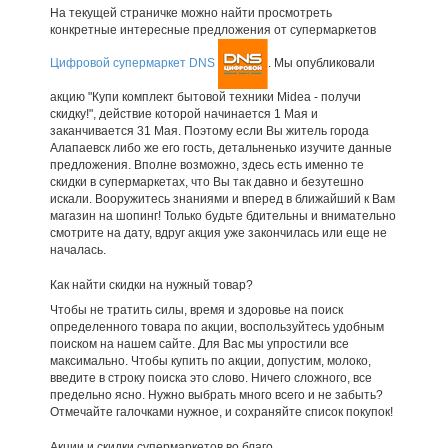
На текущей страничке можно найти просмотреть
конкретные интересные предложения от супермаркетов
Цифровой супермаркет DNS
. Мы опубликовали
акцию "Купи комплект бытовой техники Midea - получи
скидку!", действие которой начинается 1 Мая и
заканчивается 31 Мая. Поэтому если Вы житель города
Алапаевск либо же его гость, детальненько изучите данные
предложения. Вполне возможно, здесь есть именно те
скидки в супермаркетах, что Вы так давно и безутешно
искали. Вооружитесь знаниями и вперед в ближайший к Вам
магазин на шопинг! Только будьте бдительны и внимательно
смотрите на дату, вдруг акция уже закончилась или еще не
началась.
Как найти скидки на нужный товар?
Чтобы не тратить силы, время и здоровье на поиск
определенного товара по акции, воспользуйтесь удобным
поиском на нашем сайте. Для Вас мы упростили все
максимально. Чтобы купить по акции, допустим, молоко,
введите в строку поиска это слово. Ничего сложного, все
предельно ясно. Нужно выбрать много всего и не забыть?
Отмечайте галочками нужное, и сохраняйте список покупок!
Акции и скидки супермаркетов во благо