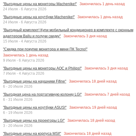
Закончилась
1
день назад
"Выгодные цены на мониторы Machenike!"
24 Июля - 6 Августа 2026
Закончилась
1
день назад
"Выгодные цены на ноутбуки Machenike!"
24 Июля - 6 Августа 2026
"Выгодный комплект! Купи мобильный кондиционер в комплекте с оконным
Закончилась
3
дня назад
адаптером Ballu и получи скидку"
15 Июля - 4 Августа 2026
"Скидка при покупке монитора и мини ПК Tecno!"
Закончилась
1
день назад
9 Июля - 6 Августа 2026
Закончилась
3
дня назад
"Выгодные цены на мониторы AOC и Philips!"
7 Июля - 4 Августа 2026
Закончилась
18
дней назад
"Выгодные цены на наушники Fifine"
6 - 20 Июля 2026
Закончилась
7
дней назад
"Выгодная цена на портативную колонку LG!"
6 - 31 Июля 2026
Закончилась
19
дней назад
"Выгодные цены на ноутбуки ASUS!"
6 - 19 Июля 2026
Закончилась
18
дней назад
"Выгодные цены на проекторы LG!"
3 - 20 Июля 2026
Закончилась
18
дней назад
"Выгодные цены на корпуса MSI!"