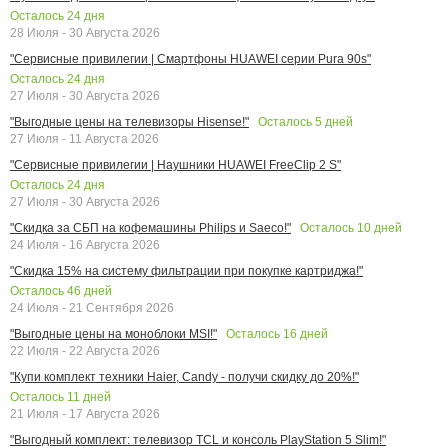
Осталось
24
дня
28 Июля - 30 Августа 2026
"Сервисные привилегии | Смартфоны HUAWEI серии Pura 90s"
Осталось
24
дня
27 Июля - 30 Августа 2026
Осталось
5
дней
"Выгодные цены на телевизоры Hisense!"
27 Июля - 11 Августа 2026
"Сервисные привилегии | Наушники HUAWEI FreeClip 2 S"
Осталось
24
дня
27 Июля - 30 Августа 2026
Осталось
10
дней
"Скидка за СБП на кофемашины Philips и Saeco!"
24 Июля - 16 Августа 2026
"Скидка 15% на систему фильтрации при покупке картриджа!"
Осталось
46
дней
24 Июля - 21 Сентября 2026
Осталось
16
дней
"Выгодные цены на моноблоки MSI!"
22 Июля - 22 Августа 2026
"Купи комплект техники Haier, Candy - получи скидку до 20%!"
Осталось
11
дней
21 Июля - 17 Августа 2026
"Выгодный комплект: телевизор TCL и консоль PlayStation 5 Slim!"