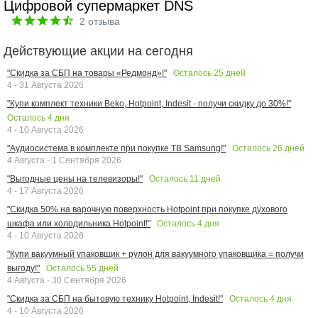
Цифровой супермаркет DNS
2
отзыва
Действующие акции на сегодня
Осталось
25
дней
"Скидка за СБП на товары «Редмонд»!"
4 - 31 Августа 2026
"Купи комплект техники Beko, Hotpoint, Indesit - получи скидку до 30%!"
Осталось
4
дня
4 - 10 Августа 2026
Осталось
26
дней
"Аудиосистема в комплекте при покупке ТВ Samsung!"
4 Августа - 1 Сентября 2026
Осталось
11
дней
"Выгодные цены на телевизоры!"
4 - 17 Августа 2026
"Скидка 50% на варочную поверхность Hotpoint при покупке духового
Осталось
4
дня
шкафа или холодильника Hotpoint!"
4 - 10 Августа 2026
"Купи вакуумный упаковщик + рулон для вакуумного упаковщика = получи
Осталось
55
дней
выгоду!"
4 Августа - 30 Сентября 2026
Осталось
4
дня
"Скидка за СБП на бытовую технику Hotpoint, Indesit!"
4 - 10 Августа 2026