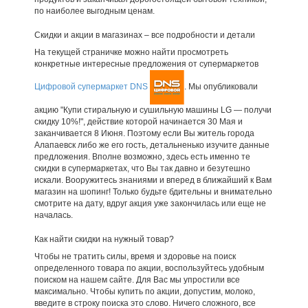
по наиболее выгодным ценам.
Скидки и акции в магазинах – все подробности и детали
На текущей страничке можно найти просмотреть
конкретные интересные предложения от супермаркетов
Цифровой супермаркет DNS
. Мы опубликовали
акцию "Купи стиральную и сушильную машины LG — получи
скидку 10%!", действие которой начинается 30 Мая и
заканчивается 8 Июня. Поэтому если Вы житель города
Алапаевск либо же его гость, детальненько изучите данные
предложения. Вполне возможно, здесь есть именно те
скидки в супермаркетах, что Вы так давно и безутешно
искали. Вооружитесь знаниями и вперед в ближайший к Вам
магазин на шопинг! Только будьте бдительны и внимательно
смотрите на дату, вдруг акция уже закончилась или еще не
началась.
Как найти скидки на нужный товар?
Чтобы не тратить силы, время и здоровье на поиск
определенного товара по акции, воспользуйтесь удобным
поиском на нашем сайте. Для Вас мы упростили все
максимально. Чтобы купить по акции, допустим, молоко,
введите в строку поиска это слово. Ничего сложного, все