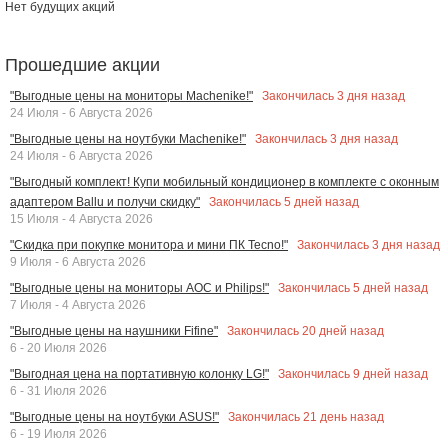
Нет будущих акций
Прошедшие акции
Закончилась
3
дня назад
"Выгодные цены на мониторы Machenike!"
24 Июля - 6 Августа 2026
Закончилась
3
дня назад
"Выгодные цены на ноутбуки Machenike!"
24 Июля - 6 Августа 2026
"Выгодный комплект! Купи мобильный кондиционер в комплекте с оконным
Закончилась
5
дней назад
адаптером Ballu и получи скидку"
15 Июля - 4 Августа 2026
Закончилась
3
дня назад
"Скидка при покупке монитора и мини ПК Tecno!"
9 Июля - 6 Августа 2026
Закончилась
5
дней назад
"Выгодные цены на мониторы AOC и Philips!"
7 Июля - 4 Августа 2026
Закончилась
20
дней назад
"Выгодные цены на наушники Fifine"
6 - 20 Июля 2026
Закончилась
9
дней назад
"Выгодная цена на портативную колонку LG!"
6 - 31 Июля 2026
Закончилась
21
день назад
"Выгодные цены на ноутбуки ASUS!"
6 - 19 Июля 2026