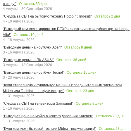
Осталось
53
дня
выгоду!"
4 Августа - 30 Сентября 2026
Осталось
2
дня
"Скидка за СБП на бытовую технику Hotpoint, Indesit!"
4 - 10 Августа 2026
"Выгодный комплект: ирригатор DEXP и электрическая зубная щетка Longa
Осталось
10
дней
Vita!"
4 - 18 Августа 2026
Осталось
8
дней
"Выгодные цены на ноутбуки Acer!"
3 - 16 Августа 2026
Осталось
36
дней
"Выгодные цены на ПК ASUS!"
3 Августа - 13 Сентября 2026
Осталось
15
дней
"Выгодные цены на ноутбуки Tecno!"
3 - 23 Августа 2026
"Купи стиральную и сушильную машины с соединительным элементом
Осталось
23
дня
Midea или Toshiba — получи скидку!"
1 - 31 Августа 2026
Осталось
8
дней
"Скидка за СБП на телевизоры Samsung!"
1 - 16 Августа 2026
Осталось
23
дня
"Выгодная цена на мойку высокого давления Karcher!"
1 - 31 Августа 2026
Осталось
23
дня
"Купи комплект бытовой техники Midea - получи скидку!"