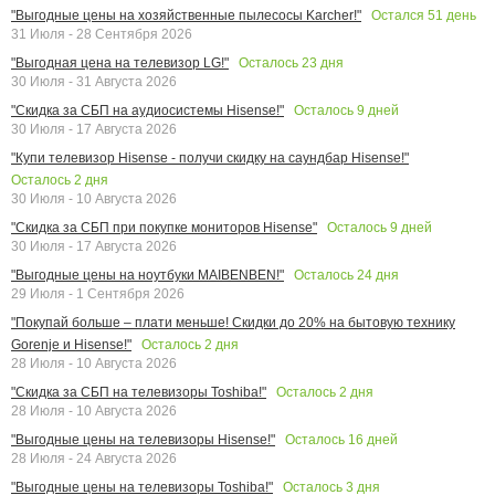
Остался
51
день
"Выгодные цены на хозяйственные пылесосы Karcher!"
31 Июля - 28 Сентября 2026
Осталось
23
дня
"Выгодная цена на телевизор LG!"
30 Июля - 31 Августа 2026
Осталось
9
дней
"Скидка за СБП на аудиосистемы Hisense!"
30 Июля - 17 Августа 2026
"Купи телевизор Hisense - получи скидку на саундбар Hisense!"
Осталось
2
дня
30 Июля - 10 Августа 2026
Осталось
9
дней
"Скидка за СБП при покупке мониторов Hisense"
30 Июля - 17 Августа 2026
Осталось
24
дня
"Выгодные цены на ноутбуки MAIBENBEN!"
29 Июля - 1 Сентября 2026
"Покупай больше – плати меньше! Скидки до 20% на бытовую технику
Осталось
2
дня
Gorenje и Hisense!"
28 Июля - 10 Августа 2026
Осталось
2
дня
"Скидка за СБП на телевизоры Toshiba!"
28 Июля - 10 Августа 2026
Осталось
16
дней
"Выгодные цены на телевизоры Hisense!"
28 Июля - 24 Августа 2026
Осталось
3
дня
"Выгодные цены на телевизоры Toshiba!"