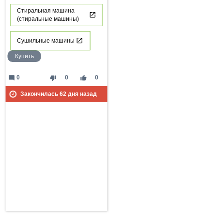
Стиральная машина
(стиральные машины)
Сушильные машины
Купить
mode_comment
thumb_down
thumb_up
0
0
0
Закончилась
62
дня назад