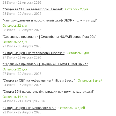
28 Июля - 11 Августа 2026
Осталось
2
дня
"Скидка за СБП на телевизоры Hisense!"
28 Июля - 10 Августа 2026
"Купи холодильник и морозильный шкаф DEXP - получи скидку!"
Осталось
22
дня
28 Июля - 30 Августа 2026
"Сервисные привилегии | Смартфоны HUAWEI серии Pura 90s"
Осталось
22
дня
27 Июля - 30 Августа 2026
Осталось
3
дня
"Выгодные цены на телевизоры Hisense!"
27 Июля - 11 Августа 2026
"Сервисные привилегии | Наушники HUAWEI FreeClip 2 S"
Осталось
22
дня
27 Июля - 30 Августа 2026
Осталось
8
дней
"Скидка за СБП на кофемашины Philips и Saeco!"
24 Июля - 16 Августа 2026
"Скидка 15% на систему фильтрации при покупке картриджа!"
Осталось
44
дня
24 Июля - 21 Сентября 2026
Осталось
14
дней
"Выгодные цены на моноблоки MSI!"
22 Июля - 22 Августа 2026