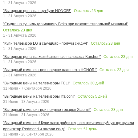
1 - 31 Августа 2026
Осталось
23
дня
"Выгодные цены на ноутбуки HONOR!"
1 - 31 Августа 2026
"Скидка на сушильную машину Beko при покупке стиральной машины!"
Осталось
23
дня
1 - 31 Августа 2026
Осталось
23
дня
"Купи телевизор LG и саундбар - получи скидку!"
1 - 31 Августа 2026
Осталось
23
дня
"Выгодные цены на хозяйственные пылесосы Karcher!"
1 - 31 Августа 2026
Осталось
23
дня
"Выгодный комплект при покупке планшета HONOR!"
1 - 31 Августа 2026
Осталось
30
дней
"Выгодные цены на телевизоры TCL!"
31 Июля - 7 Сентября 2026
Осталось
5
дней
"Выгодные цены на телевизоры Iffalcon!"
31 Июля - 13 Августа 2026
Осталось
23
дня
"Выгодный комплект при покупке товаров Xiaomi!"
31 Июля - 31 Августа 2026
"Выгодный комплект! Купи электробритву, электричекую зубную щетку или
Остался
51
день
ирригатор Redmond и получи скид"
31 Июля - 28 Сентября 2026