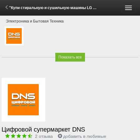
"Купи стиральную и сушильную машины LG — получи скидку 10%!" (30 Мая - 8 Июня 2026)
Пере
Электроника и Бытовая Техника
меню
Показать все
Цифровой супермаркет DNS
2
отзыва
добавить в любимые