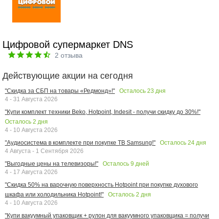
Цифровой супермаркет DNS
2
отзыва
Действующие акции на сегодня
Осталось
23
дня
"Скидка за СБП на товары «Редмонд»!"
4 - 31 Августа 2026
"Купи комплект техники Beko, Hotpoint, Indesit - получи скидку до 30%!"
Осталось
2
дня
4 - 10 Августа 2026
Осталось
24
дня
"Аудиосистема в комплекте при покупке ТВ Samsung!"
4 Августа - 1 Сентября 2026
Осталось
9
дней
"Выгодные цены на телевизоры!"
4 - 17 Августа 2026
"Скидка 50% на варочную поверхность Hotpoint при покупке духового
Осталось
2
дня
шкафа или холодильника Hotpoint!"
4 - 10 Августа 2026
"Купи вакуумный упаковщик + рулон для вакуумного упаковщика = получи