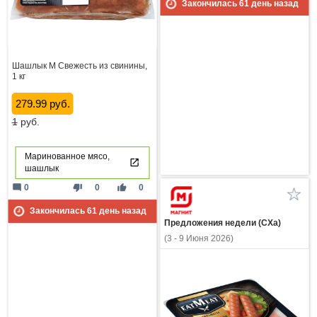
Закончилась
61
день назад
Шашлык М Свежесть из свинины,
1 кг
279.99 руб.
1
руб.
Маринованное мясо,
шашлык
mode_comment
thumb_down
thumb_up
0
0
0
Закончилась
61
день назад
Предложения недели (СХа)
(3 - 9 Июня 2026)