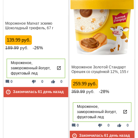
Мороженое Магнат эскимо
Шоколадный трюфель, 67 г
139.99 руб.
189.99
руб.
-26%
Мороженое,
Мороженое Золотой Стандарт
замороженный йогурт,
Орешек со сгущёнкой 12%, 155 г
фруктовый лед
mode_comment
thumb_down
thumb_up
0
0
0
259.99 руб.
359.99
руб.
-28%
Закончилась
61
день назад
Мороженое,
замороженный йогурт,
фруктовый лед
mode_comment
thumb_down
thumb_up
0
0
0
Закончилась
61
день назад