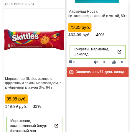
(3 - 9 Июня 2026)
Мармелад Rocs с
витаминизированный с мятой, 60 г
79.99 руб.
132.99
руб.
-40%
Конфеты, мармелад,
шоколад
mode_comment
thumb_down
thumb_up
0
0
0
Закончилась
61
день назад
Мороженое Skittles эскимо с
фруктовым соком, мармеладом, в
глубничной глазури 3%, 64 г
99.99 руб.
149.99
руб.
-33%
Мороженое,
замороженный йогурт,
фруктовый лед