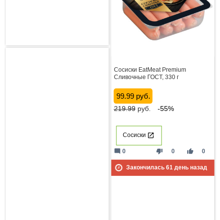
Сосиски EatMeat Premium
Сливочные ГОСТ, 330 г
99.99 руб.
219.99
руб.
-55%
Сосиски
mode_comment
thumb_down
thumb_up
0
0
0
Закончилась
61
день назад