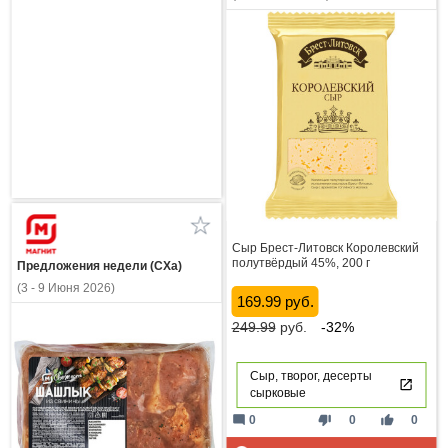
Сыр Брест-Литовск Королевский
полутвёрдый 45%, 200 г
Предложения недели (СХа)
(3 - 9 Июня 2026)
169.99 руб.
249.99
руб.
-32%
Сыр, творог, десерты
сырковые
mode_comment
thumb_down
thumb_up
0
0
0