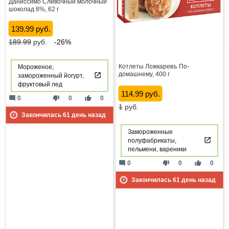
Даниссимо Сливочный молочный
шоколад 8%, 62 г
139.99 руб.
189.99
руб.
-26%
Котлеты Ложкаревъ По-
Мороженое,
домашнему, 400 г
замороженный йогурт,
фруктовый лед
114.99 руб.
mode_comment
thumb_down
thumb_up
0
0
0
1
руб.
Закончилась
61
день назад
Замороженные
полуфабрикаты,
пельмени, вареники
mode_comment
thumb_down
thumb_up
0
0
0
Закончилась
61
день назад