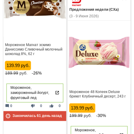
Предложения недели (СХа)
(3 - 9 Июня 2026)
Мороженое Магнат эскимо
Даниссимо Сливочный молочный
шоколад 8%, 62 г
139.99 руб.
189.99
руб.
-26%
Мороженое,
Мороженое 48 Копеек Deluxe
замороженный йогурт,
брикет Клубничный десерт, 243 г
фруктовый лед
mode_comment
thumb_down
thumb_up
0
0
0
139.99 руб.
199.99
руб.
-30%
Закончилась
61
день назад
Мороженое,