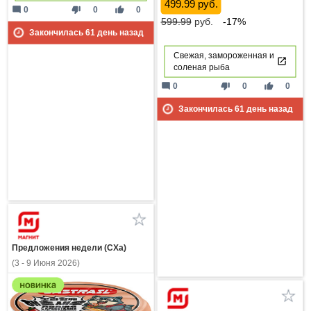
499.99 руб.
mode_comment
thumb_down
thumb_up
0
0
0
599.99
руб.
-17%
Закончилась
61
день назад
Свежая, замороженная и
соленая рыба
mode_comment
thumb_down
thumb_up
0
0
0
Закончилась
61
день назад
Предложения недели (СХа)
(3 - 9 Июня 2026)