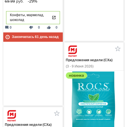
69.99
руб.
-29%
Конфеты, мармелад,
шоколад
mode_comment
thumb_down
thumb_up
0
0
0
Закончилась
61
день назад
Предложения недели (СХа)
(3 - 9 Июня 2026)
Предложения недели (СХа)