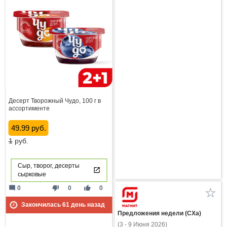
Десерт Творожный Чудо, 100 г в
ассортименте
49.99 руб.
1
руб.
Сыр, творог, десерты
сырковые
mode_comment
thumb_down
thumb_up
0
0
0
Закончилась
61
день назад
Предложения недели (СХа)
(3 - 9 Июня 2026)