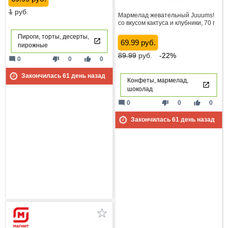
1
руб.
Мармелад жевательный Juuums!
со вкусом кактуса и клубники, 70 г
Пироги, торты, десерты,
69.99 руб.
пирожные
89.99
руб.
-22%
mode_comment
thumb_down
thumb_up
0
0
0
Закончилась
61
день назад
Конфеты, мармелад,
шоколад
mode_comment
thumb_down
thumb_up
0
0
0
Закончилась
61
день назад