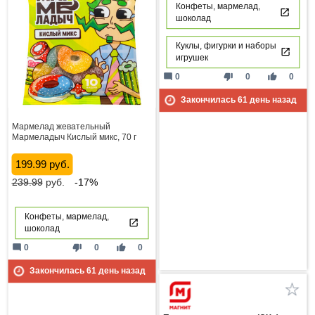
Конфеты, мармелад,
шоколад
Куклы, фигурки и наборы
игрушек
mode_comment
thumb_down
thumb_up
0
0
0
Закончилась
61
день назад
Мармелад жевательный
Мармеладыч Кислый микс, 70 г
199.99 руб.
239.99
руб.
-17%
Конфеты, мармелад,
шоколад
mode_comment
thumb_down
thumb_up
0
0
0
Закончилась
61
день назад