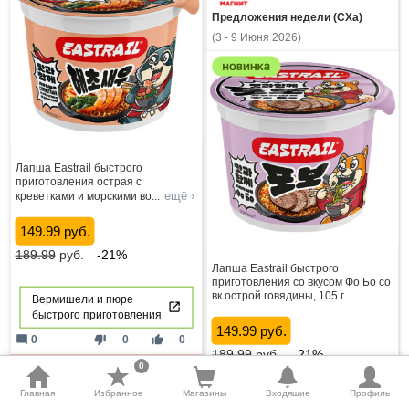
Предложения недели (СХа)
(3 - 9 Июня 2026)
Лапша Еastrail быстрого
приготовления острая с
ещё ›
креветками и морскими во
...
149.99 руб.
189.99
руб.
-21%
Лапша Еastrail быстрого
приготовления со вкусом Фо Бо со
вк острой говядины, 105 г
Вермишели и пюре
быстрого приготовления
149.99 руб.
mode_comment
thumb_down
thumb_up
0
0
0
189.99
руб.
-21%
0
Закончилась
61
день назад
Главная
Избранное
Магазины
Входящие
Профиль
Вермишели и пюре