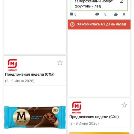
замороженный йогурт,
фруктовый лед
mode_comment
thumb_down
thumb_up
0
0
0
Закончилась
61
день назад
Предложения недели (СХа)
(3 - 9 Июня 2026)
Предложения недели (СХа)
(3 - 9 Июня 2026)