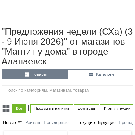
"Предложения недели (СХа) (3
- 9 Июня 2026)" от магазинов
"Магнит у дома" в городе
Алапаевск


Товары
Каталоги
|
Все
Продукты и напитки
Дом и сад
Игры и игрушки
sort
Новые
Рейтинг
Популярные
Текущие
Будущие
Прошед