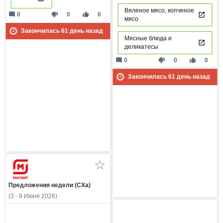
Вяленое мясо, копченое
mode_comment
thumb_down
thumb_up
0
0
0
мясо
Закончилась
61
день назад
Мясные блюда и
деликатесы
mode_comment
thumb_down
thumb_up
0
0
0
Закончилась
61
день назад
Предложения недели (СХа)
(3 - 9 Июня 2026)