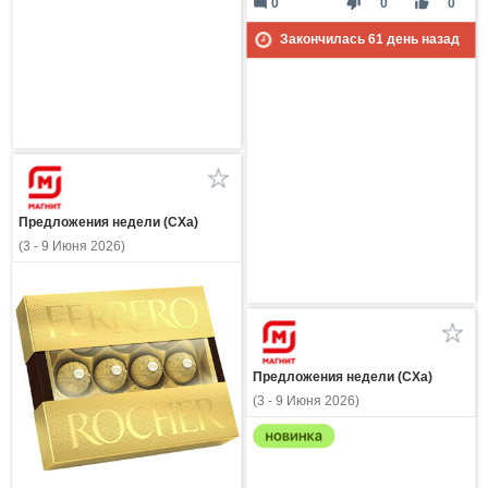
mode_comment
thumb_down
thumb_up
0
0
0
Закончилась
61
день назад
Предложения недели (СХа)
(3 - 9 Июня 2026)
Предложения недели (СХа)
(3 - 9 Июня 2026)