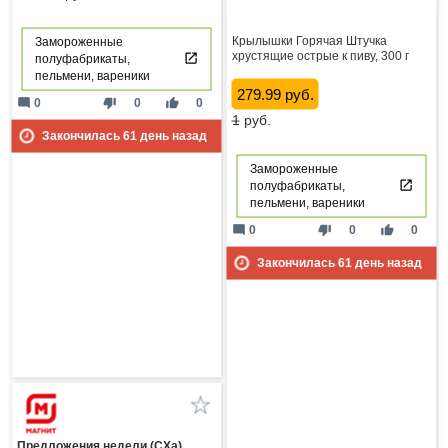
Крылышки Горячая Штучка
Замороженные
хрустящие острые к пиву, 300 г
полуфабрикаты,
пельмени, вареники
279.99 руб.
mode_comment
thumb_down
thumb_up
0
0
0
1
руб.
Закончилась
61
день назад
Замороженные
полуфабрикаты,
пельмени, вареники
mode_comment
thumb_down
thumb_up
0
0
0
Закончилась
61
день назад
Предложения недели (СХа)