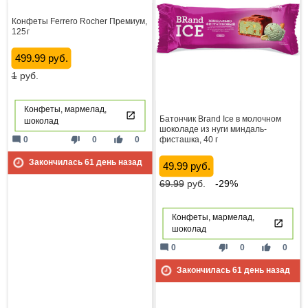
Конфеты Ferrero Rocher Премиум,
125 г
499.99 руб.
1
руб.
Конфеты, мармелад,
Батончик Brand Ice в молочном
шоколад
шоколаде из нуги миндаль-
mode_comment
thumb_down
thumb_up
0
0
0
фисташка, 40 г
Закончилась
61
день назад
49.99 руб.
69.99
руб.
-29%
Конфеты, мармелад,
шоколад
mode_comment
thumb_down
thumb_up
0
0
0
Закончилась
61
день назад