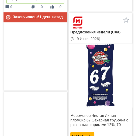
mode_comment
thumb_down
thumb_up
0
0
0
Закончилась
61
день назад
Предложения недели (СХа)
(3 - 9 Июня 2026)
Мороженое Чистая Линия
пломбир 67 Сахарная трубочка с
рисовыми шариками 12%, 70 г