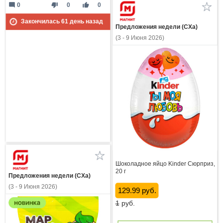
mode_comment
thumb_down
thumb_up
0
0
0
Закончилась
61
день назад
Предложения недели (СХа)
(3 - 9 Июня 2026)
Шоколадное яйцо Kinder Сюрприз,
20 г
Предложения недели (СХа)
(3 - 9 Июня 2026)
129.99 руб.
1
руб.