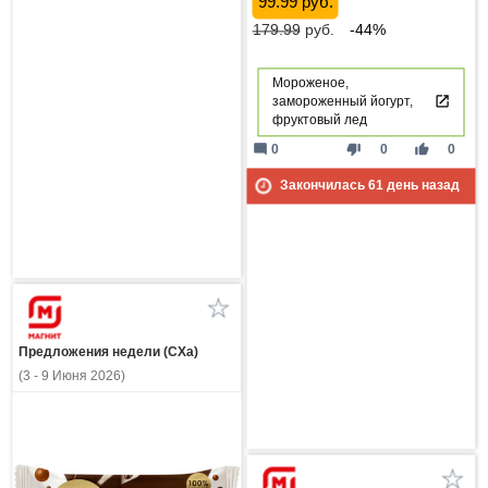
99.99 руб.
179.99
руб.
-44%
Мороженое,
замороженный йогурт,
фруктовый лед
mode_comment
thumb_down
thumb_up
0
0
0
Закончилась
61
день назад
Предложения недели (СХа)
(3 - 9 Июня 2026)